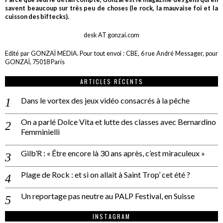
savent beaucoup sur très peu de choses (le rock, la mauvaise foi et la
cuisson des biftecks).
desk AT gonzai.com
Edité par GONZAÏ MEDIA. Pour tout envoi : CBE, 6 rue André Messager, pour
GONZAÏ, 75018 Paris
ARTICLES RÉCENTS
Dans le vortex des jeux vidéo consacrés à la pêche
On a parlé Dolce Vita et lutte des classes avec Bernardino
Femminielli
Gilb’R : « Être encore là 30 ans après, c’est miraculeux »
Plage de Rock : et si on allait à Saint Trop’ cet été ?
Un reportage pas neutre au PALP Festival, en Suisse
INSTAGRAM