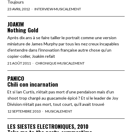
Toujours
23 AVRIL 2012
INTERVIEW
·
MUSICALEMENT
JOAKIM
Nothing Gold
Après dix ans à se faire tailler le portrait comme une version
miniature de James Murphy par tous les nez creux incapables
d'entendre dans l'innovation française autre chose qu'un
copier-coller, Joakim refait
21 AOÛT 2011
CHRONIQUE
·
MUSICALEMENT
PANICO
Chili con incarnation
Et si Ian Curtis, n’était pas mort d’une pendaison mais d’un
shoot trop chargé au guacamole épicé ? Et si le leader de Joy
Division n’était pas mort, tout court, qu’il avait trouvé
12 SEPTEMBRE 2010
MUSICALEMENT
LES SIESTES ELECTRONIQUES, 2010