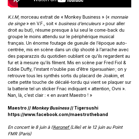
K.I.M
, morceau extrait de « Monkey Business » («
monnaie
de singe
» en V.F., soit «
business d’enculeurs »
pour aller
droit au but), résume presque à lui seul le come-back du
groupe le moins attendu sur le périphérique musical
français. Un énorme foutage de gueule de l’époque auto-
centrée, mis en scène dans un clip shooté à l’arrache avec
des paparazzis du quotidien oubliant ce qu’ils regardent au
fur et à mesure qu’ils filment. Mis en scène par Fred Fiol &
Eddie Duffy, l’instant n’oublie pas d’être
tigersushien
; on y
retrouve tous les synthés sortis du placard de Joakim, et
cette petite touche de décalé-tordu qui vient se plaquer sur
la batterie tel un sticker Fnac indiquant « attention, Ovni ».
Nan, là, c’est clair : « en avant Maestro ! »
Maestro //
Monkey Business
// Tigersushi
https://www.facebook.com/maestrotheband
En concert le 8 juin à l’
Aeronef
(Lille) et le 12 juin au Point
FMR (Paris)