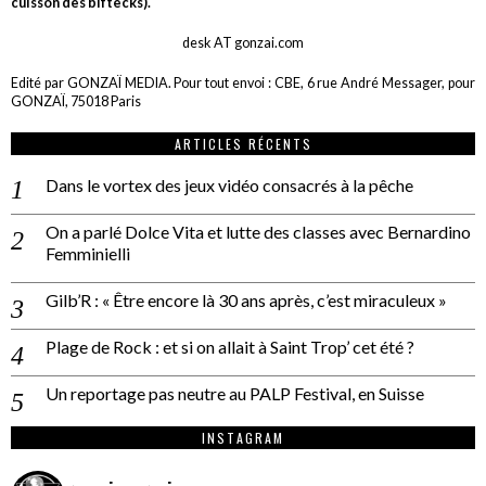
cuisson des biftecks).
desk AT gonzai.com
Edité par GONZAÏ MEDIA. Pour tout envoi : CBE, 6 rue André Messager, pour
GONZAÏ, 75018 Paris
ARTICLES RÉCENTS
Dans le vortex des jeux vidéo consacrés à la pêche
On a parlé Dolce Vita et lutte des classes avec Bernardino
Femminielli
Gilb’R : « Être encore là 30 ans après, c’est miraculeux »
Plage de Rock : et si on allait à Saint Trop’ cet été ?
Un reportage pas neutre au PALP Festival, en Suisse
INSTAGRAM