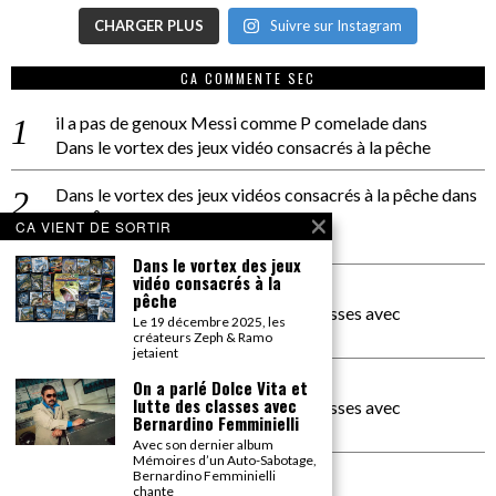
CHARGER PLUS
Suivre sur Instagram
CA COMMENTE SEC
il a pas de genoux Messi comme P comelade
dans
Dans le vortex des jeux vidéo consacrés à la pêche
Dans le vortex des jeux vidéos consacrés à la pêche
dans
PACÔME THIELLEMENT
CA VIENT DE SORTIR
La séance d’Hip Gnose
Dans le vortex des jeux
vidéo consacrés à la
La Patrie
dans
pêche
On a parlé Dolce Vita et lutte des classes avec
Le 19 décembre 2025, les
Bernardino Femminielli
créateurs Zeph & Ramo
jetaient
carte noire negra à l'o tiede
dans
On a parlé Dolce Vita et
lutte des classes avec
On a parlé Dolce Vita et lutte des classes avec
Bernardino Femminielli
Bernardino Femminielli
Avec son dernier album
Mémoires d’un Auto-Sabotage,
moise et son mascaré
dans
Bernardino Femminielli
chante