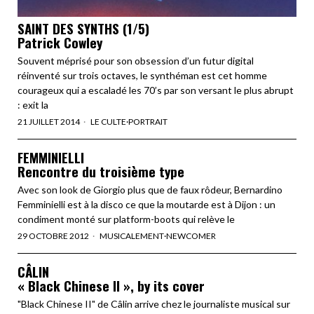
SAINT DES SYNTHS (1/5)
Patrick Cowley
Souvent méprisé pour son obsession d’un futur digital
réinventé sur trois octaves, le synthéman est cet homme
courageux qui a escaladé les 70’s par son versant le plus abrupt
: exit la
21 JUILLET 2014
LE CULTE
·
PORTRAIT
FEMMINIELLI
Rencontre du troisième type
Avec son look de Giorgio plus que de faux rôdeur, Bernardino
Femminielli est à la disco ce que la moutarde est à Dijon : un
condiment monté sur platform-boots qui relève le
29 OCTOBRE 2012
MUSICALEMENT
·
NEWCOMER
CÂLIN
« Black Chinese II », by its cover
"Black Chinese II" de Câlin arrive chez le journaliste musical sur