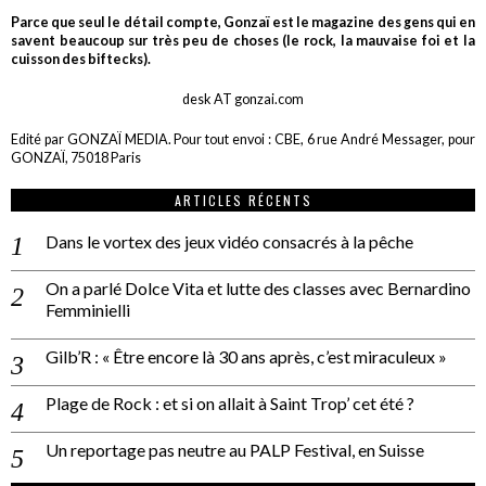
Parce que seul le détail compte, Gonzaï est le magazine des gens qui en
savent beaucoup sur très peu de choses (le rock, la mauvaise foi et la
cuisson des biftecks).
desk AT gonzai.com
Edité par GONZAÏ MEDIA. Pour tout envoi : CBE, 6 rue André Messager, pour
GONZAÏ, 75018 Paris
ARTICLES RÉCENTS
Dans le vortex des jeux vidéo consacrés à la pêche
On a parlé Dolce Vita et lutte des classes avec Bernardino
Femminielli
Gilb’R : « Être encore là 30 ans après, c’est miraculeux »
Plage de Rock : et si on allait à Saint Trop’ cet été ?
Un reportage pas neutre au PALP Festival, en Suisse