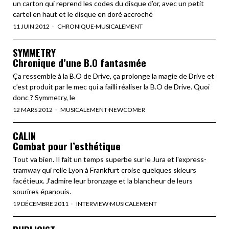
un carton qui reprend les codes du disque d’or, avec un petit
cartel en haut et le disque en doré accroché
11 JUIN 2012
CHRONIQUE
·
MUSICALEMENT
SYMMETRY
Chronique d’une B.O fantasmée
Ça ressemble à la B.O de Drive, ça prolonge la magie de Drive et
c’est produit par le mec qui a failli réaliser la B.O de Drive. Quoi
donc ? Symmetry, le
12 MARS 2012
MUSICALEMENT
·
NEWCOMER
CALIN
Combat pour l’esthétique
Tout va bien. Il fait un temps superbe sur le Jura et l'express-
tramway qui relie Lyon à Frankfurt croise quelques skieurs
facétieux. J'admire leur bronzage et la blancheur de leurs
sourires épanouis.
19 DÉCEMBRE 2011
INTERVIEW
·
MUSICALEMENT