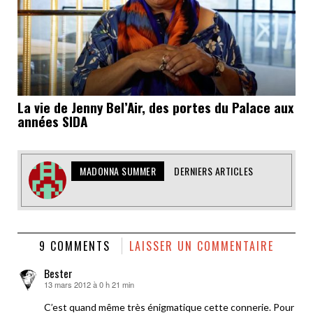
La vie de Jenny Bel’Air, des portes du Palace aux
années SIDA
MADONNA SUMMER
DERNIERS ARTICLES
9 COMMENTS
LAISSER UN COMMENTAIRE
Bester
13 mars 2012 à 0 h 21 min
dit :
C’est quand même très énigmatique cette connerie. Pour