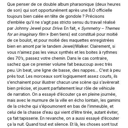
Que penser de ce double album pharaonique (deux heures
de son) qui sort opportunément après une B.O officielle
toujours bien calée en tête de gondole ? Précisons
d’emblée qu’il ne s’agit pas stricto sensu du travail réalisé
par Johnny Jewel pour
Drive
. En fait, «
Symmetry – Themes
for an imaginary film
» (ben tiens) est constitué pour moitié
de ce boulot, et pour moitié des maquettes enregistrées
bien en amont par le tandem Jewel/Walker. Clairement, si
vous n’aimez pas les vieux synthés et les boites à rythmes
des 70’s, passez votre chemin. Dans le cas contraire,
sachez que ce premier volume fait beaucoup avec très
peu. Un beat, une ligne de basse, des nappes… C’est à peu
près tout. Les morceaux sont logiquement assez courts, ils
s’enchainent pour illustrer chacun une scène qui s’avèrerait
bien précise, et jouent parfaitement leur rôle de véhicule
de narration. On a essayé d’écouter ça en pleine journée,
mais avec le murmure de la ville en écho lointain, les gamins
de la crèche qui s’époumonent en bas de l’immeuble, et
celui de la chasse d’eau qui vient d’être tirée, autant éviter,
ça fait tapisserie. En revanche, on a aussi essayé d’écouter
ça la nuit. Quand tout est silence. Et là, les choses sont tout