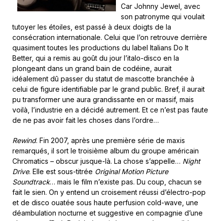
Car Johnny Jewel, avec
son patronyme qui voulait
tutoyer les étoiles, est passé à deux doigts de la
consécration internationale. Celui que l’on retrouve derrière
quasiment toutes les productions du label Italians Do It
Better, qui a remis au goût du jour l’italo-disco en la
plongeant dans un grand bain de codéine, aurait
idéalement dû passer du statut de mascotte branchée à
celui de figure identifiable par le grand public. Bref, il aurait
pu transformer une aura grandissante en or massif, mais
voilà, l’industrie en a décidé autrement. Et ce n’est pas faute
de ne pas avoir fait les choses dans l’ordre…
Rewind
. Fin 2007, après une première série de maxis
remarqués, il sort le troisième album du groupe américain
Chromatics – obscur jusque-là. La chose s’appelle…
Night
Drive
. Elle est sous-titrée
Original Motion Picture
Soundtrack
… mais le film n’existe pas. Du coup, chacun se
fait le sien. On y entend un croisement réussi d’électro-pop
et de disco ouatée sous haute perfusion cold-wave, une
déambulation nocturne et suggestive en compagnie d’une