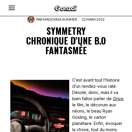
PAR
MADONNA SUMMER
12 MARS 2012
SYMMETRY
CHRONIQUE D’UNE B.O
FANTASMÉE
C’est avant tout l’histoire
d’un rendez-vous raté.
Désolé, donc, mais il va
bien falloir parler de
Drive
,
le film, le décorum aux
néons, le beau Ryan
Gosling, le carton
planétaire. Enfin, évoquer
la chose, tout du moins.