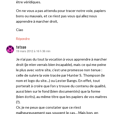
être véridiques.
On ne vous a pas attendu pour tracer notre voie, papiers
bons ou mauvais, et ce n’est pas vous qui allez nous
apprendre à marcher droit,
Ciao
Répondre
tetsuo
19 mars 2012 à 16 h 36 min
dit :
Je n’ai pas du tout la vocation à vous apprendre à marcher
droit (je m’en verrais bien incapable), mais ce qui me peine
le plus avec votre site, c’est une promesse non tenue :
celle de suivre la voie tracée par Hunter S. Thompson (le
nom et logo du site…) ou Lester Bangs. En effet, tout
porterait à croire que l’on y trouve du contenu de qualité,
aussi bien sur le fond (bien documentés) que la forme
(bien écrits), au même titre que les papiers de vos maitres
(?).
Or, je ne peux que constater que ce n’est
malheureusement pas souvent le cas… Mais bon, en