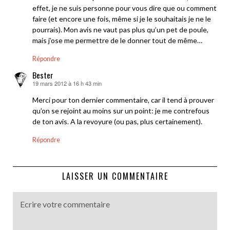
effet, je ne suis personne pour vous dire que ou comment
faire (et encore une fois, même si je le souhaitais je ne le
pourrais). Mon avis ne vaut pas plus qu’un pet de poule,
mais j’ose me permettre de le donner tout de même…
Répondre
Bester
19 mars 2012 à 16 h 43 min
dit :
Merci pour ton dernier commentaire, car il tend à prouver
qu’on se rejoint au moins sur un point: je me contrefous
de ton avis. A la revoyure (ou pas, plus certainement).
Répondre
LAISSER UN COMMENTAIRE