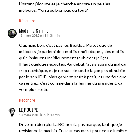
l’instant j’écoute et je cherche encore un peu les
mélodies. Y’en a ou bien pas du tout?
Répondre
Madonna Summer
13 mars 2012 à 18 h 31 min
dit :
Oui, mais bon, c’est pas les Beatles. Plutôt que de
mélodies, je parlerai de « motifs » mélodiques, des motifs
qui s’insinuent insidieusement (ouh c’est joli ça).
Il faut quelques écoutes. Au début j’avais aussi du mal car
trop rachitique, et je ne suis de toute façon pas obnubilé
par le son IDIB. Mais ça vient petit à petit, et une fois que
ça rentre… c’est comme dans la femme du président, ça
veut plus sortir.
Répondre
LE_POULPE
13 mars 2012 à 20 h 40 min
dit :
Drive m’a bien plu. La BO ne m’a pas marqué, faut que je
revisionne le machin. En tout cas merci pour cette lumière