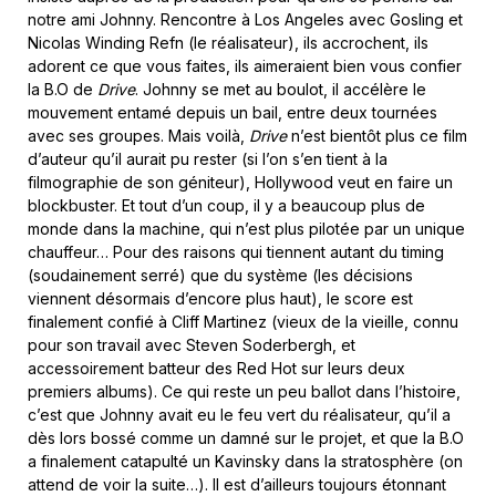
notre ami Johnny. Rencontre à Los Angeles avec Gosling et
Nicolas Winding Refn (le réalisateur), ils accrochent, ils
adorent ce que vous faites, ils aimeraient bien vous confier
la B.O de
Drive
. Johnny se met au boulot, il accélère le
mouvement entamé depuis un bail, entre deux tournées
avec ses groupes. Mais voilà,
Drive
n’est bientôt plus ce film
d’auteur qu’il aurait pu rester (si l’on s’en tient à la
filmographie de son géniteur), Hollywood veut en faire un
blockbuster. Et tout d’un coup, il y a beaucoup plus de
monde dans la machine, qui n’est plus pilotée par un unique
chauffeur… Pour des raisons qui tiennent autant du timing
(soudainement serré) que du système (les décisions
viennent désormais d’encore plus haut), le score est
finalement confié à Cliff Martinez (vieux de la vieille, connu
pour son travail avec Steven Soderbergh, et
accessoirement batteur des Red Hot sur leurs deux
premiers albums). Ce qui reste un peu ballot dans l’histoire,
c’est que Johnny avait eu le feu vert du réalisateur, qu’il a
dès lors bossé comme un damné sur le projet, et que la B.O
a finalement catapulté un Kavinsky dans la stratosphère (on
attend de voir la suite…). Il est d’ailleurs toujours étonnant