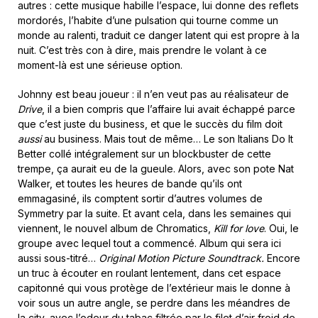
autres : cette musique habille l’espace, lui donne des reflets
mordorés, l’habite d’une pulsation qui tourne comme un
monde au ralenti, traduit ce danger latent qui est propre à la
nuit. C’est très con à dire, mais prendre le volant à ce
moment-là est une sérieuse option.
Johnny est beau joueur : il n’en veut pas au réalisateur de
Drive
, il a bien compris que l’affaire lui avait échappé parce
que c’est juste du business, et que le succès du film doit
aussi
au business. Mais tout de même… Le son Italians Do It
Better collé intégralement sur un blockbuster de cette
trempe, ça aurait eu de la gueule. Alors, avec son pote Nat
Walker, et toutes les heures de bande qu’ils ont
emmagasiné, ils comptent sortir d’autres volumes de
Symmetry par la suite. Et avant cela, dans les semaines qui
viennent, le nouvel album de Chromatics,
Kill for love
. Oui, le
groupe avec lequel tout a commencé. Album qui sera ici
aussi sous-titré…
Original Motion Picture Soundtrack.
Encore
un truc à écouter en roulant lentement, dans cet espace
capitonné qui vous protège de l’extérieur mais le donne à
voir sous un autre angle, se perdre dans les méandres de
la city, avec l’odeur du tabac filtrée par le filet d’air froid de