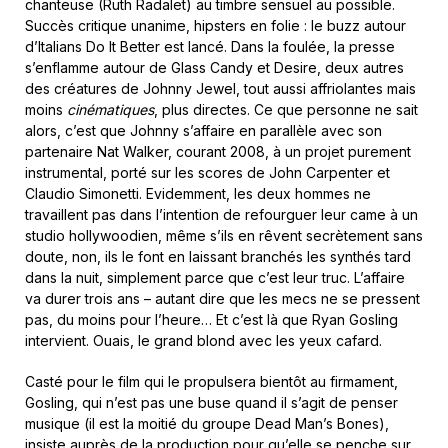
chanteuse (Ruth Radalet) au timbre sensuel au possible.
Succès critique unanime, hipsters en folie : le buzz autour
d’Italians Do It Better est lancé. Dans la foulée, la presse
s’enflamme autour de Glass Candy et Desire, deux autres
des créatures de Johnny Jewel, tout aussi affriolantes mais
moins
cinématiques
, plus directes. Ce que personne ne sait
alors, c’est que Johnny s’affaire en parallèle avec son
partenaire Nat Walker, courant 2008, à un projet purement
instrumental, porté sur les scores de John Carpenter et
Claudio Simonetti. Evidemment, les deux hommes ne
travaillent pas dans l’intention de refourguer leur came à un
studio hollywoodien, même s’ils en rêvent secrètement sans
doute, non, ils le font en laissant branchés les synthés tard
dans la nuit, simplement parce que c’est leur truc. L’affaire
va durer trois ans – autant dire que les mecs ne se pressent
pas, du moins pour l’heure… Et c’est là que Ryan Gosling
intervient. Ouais, le grand blond avec les yeux cafard.
Casté pour le film qui le propulsera bientôt au firmament,
Gosling, qui n’est pas une buse quand il s’agit de penser
musique (il est la moitié du groupe Dead Man’s Bones),
insiste auprès de la production pour qu’elle se penche sur