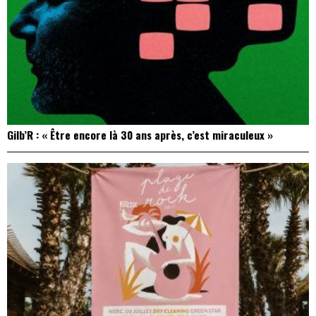
Gilb’R : « Être encore là 30 ans après, c’est miraculeux »