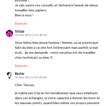
possible ?
Je vais suivre vos conseils, et tâcherai à l’avenir de mieux
travailler mes papiers.
Bien à vous !
Répondre
tetsuo
16 mars 2012 à 14 h 38 min
dit :
Vous faites bien jeune homme / femme, ça ne pourra que
faire du bien à ce site fort intéressant mais parfois si mal
écrit… (je me demande : votre vocation est de travailler
chez technicart ou bien ?)
Répondre
Bester
16 mars 2012 à 16 h 05 min
dit :
Cher Tetsuo,
je n’aime pas trop le ton moralisateur que vous employez
dans ces échanges, ni votre capacité à donner les bons et
les mauvais points, quand bien même vos propos peuvent