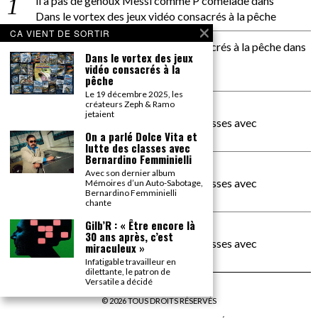
il a pas de genoux Messi comme P comelade
dans
Dans le vortex des jeux vidéo consacrés à la pêche
CA VIENT DE SORTIR
Dans le vortex des jeux vidéos consacrés à la pêche
dans
Dans le vortex des jeux
PACÔME THIELLEMENT
vidéo consacrés à la
La séance d’Hip Gnose
pêche
Le 19 décembre 2025, les
créateurs Zeph & Ramo
La Patrie
dans
jetaient
On a parlé Dolce Vita et lutte des classes avec
On a parlé Dolce Vita et
Bernardino Femminielli
lutte des classes avec
Bernardino Femminielli
carte noire negra à l'o tiede
dans
Avec son dernier album
On a parlé Dolce Vita et lutte des classes avec
Mémoires d’un Auto-Sabotage,
Bernardino Femminielli
Bernardino Femminielli
chante
Gilb’R : « Être encore là
moise et son mascaré
dans
30 ans après, c’est
On a parlé Dolce Vita et lutte des classes avec
miraculeux »
Bernardino Femminielli
Infatigable travailleur en
dilettante, le patron de
Versatile a décidé
©
2026
TOUS DROITS RÉSERVÉS