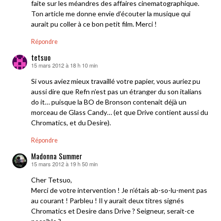
faite sur les méandres des affaires cinematographique.
Ton article me donne envie d’écouter la musique qui
aurait pu coller à ce bon petit film. Merci !
Répondre
tetsuo
15 mars 2012 à 18 h 10 min
dit :
Si vous aviez mieux travaillé votre papier, vous auriez pu
aussi dire que Refn n’est pas un étranger du son italians
do it… puisque la BO de Bronson contenait déjà un
morceau de Glass Candy… (et que Drive contient aussi du
Chromatics, et du Desire).
Répondre
Madonna Summer
15 mars 2012 à 19 h 50 min
dit :
Cher Tetsuo,
Merci de votre intervention ! Je n’étais ab-so-lu-ment pas
au courant ! Parbleu ! Il y aurait deux titres signés
Chromatics et Desire dans Drive ? Seigneur, serait-ce