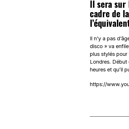
Il sera sur
cadre de l
l’équivalen
Il n’y a pas d’â
disco » va enfil
plus stylés pour
Londres. Début d
heures et qu’il 
https://www.y