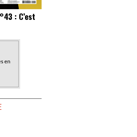
°43 : C’est
es en
E