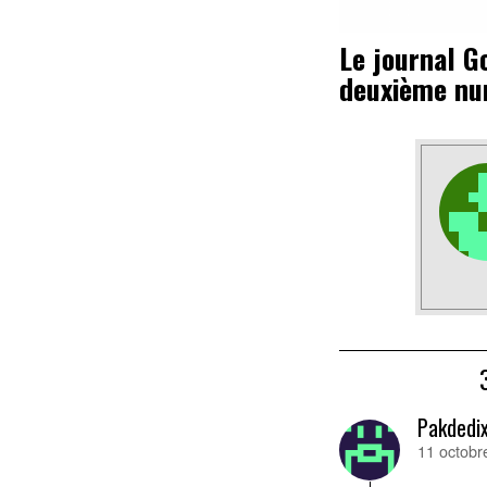
Le journal Go
deuxième n
Pakdedi
11 octobr
dit :