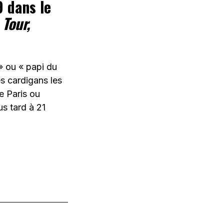
 dans le
Tour,
 » ou « papi du
es cardigans les
e Paris ou
us tard à 21