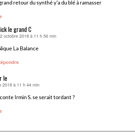
grand retour du synthé y’a du blé à ramasser
e
ick le grand C
2 octobre 2018 à 11 h 56 min
it :
Nique La Balance
Répondre
r le
e 2018 à 11 h 44 min
nconte Irmin S. se serait tordant ?
e