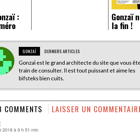
nzaï :
Gonzaï n
uméro
la fin !
GONZAÏ
DERNIERS ARTICLES
Gonzaï est le grand architecte du site que vous êt
train de consulter. Il est tout puissant et aime les
bifsteks bien cuits.
3 COMMENTS
LAISSER UN COMMENTAIR
x
e 2018 à 9 h 51 min