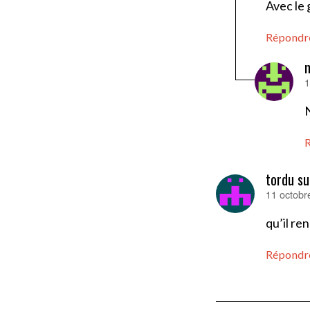
Avec le 
Répondr
n
1
d
tordu su
11 octobr
dit :
qu’il re
Répondr