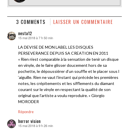
3 COMMENTS
LAISSER UN COMMENTAIRE
nesta12
15 mai 2018 à 7 h 50 min
dit :
LA DEVISE DE MON LABEL LES DISQUES
PERSEVERANCE DEPUIS SA CREATION EN 2011
« Rien n’est comparable à la sensation de tenir un disque
en vinyle, de le faire glisser doucement hors de sa
pochette, le dépoussiérer d‘un souffle et le placer sous l
‘aiguille. Rien ne vaut l’instant qui précède les premières
notes, les crépitements et les sifflements du diamant
courant sur le vinyle en respectant la qualité de son
original que l’artiste a voulu reproduire. » Giorgio
MORODER
Répondre
horror vision
15 mai 2018 à 9 h 26 min
dit :