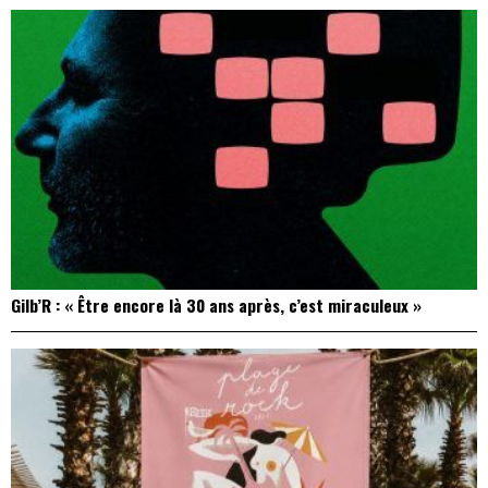
Gilb’R : « Être encore là 30 ans après, c’est miraculeux »