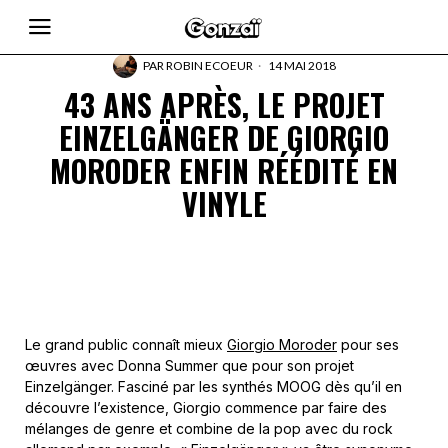
PAR
ROBIN ECOEUR
14 MAI 2018
43 ANS APRÈS, LE PROJET
EINZELGÄNGER DE GIORGIO
MORODER ENFIN RÉÉDITÉ EN
VINYLE
Le grand public connaît mieux
Giorgio Moroder
pour ses
œuvres avec Donna Summer que pour son projet
Einzelgänger. Fasciné par les synthés MOOG dès qu’il en
découvre l’existence, Giorgio commence par faire des
mélanges de genre et combine de la pop avec du rock