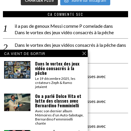
CHARGER PLUS
Suivre sur Instagram
CA COMMENTE SEC
il a pas de genoux Messi comme P comelade
dans
Dans le vortex des jeux vidéo consacrés à la pêche
Dans le vortex des jeux vidéos consacrés à la pêche
dans
PACÔME THIELLEMENT
CA VIENT DE SORTIR
La séance d’Hip Gnose
Dans le vortex des jeux
vidéo consacrés à la
La Patrie
dans
pêche
On a parlé Dolce Vita et lutte des classes avec
Le 19 décembre 2025, les
Bernardino Femminielli
créateurs Zeph & Ramo
jetaient
carte noire negra à l'o tiede
dans
On a parlé Dolce Vita et
lutte des classes avec
On a parlé Dolce Vita et lutte des classes avec
Bernardino Femminielli
Bernardino Femminielli
Avec son dernier album
Mémoires d’un Auto-Sabotage,
moise et son mascaré
dans
Bernardino Femminielli
chante
On a parlé Dolce Vita et lutte des classes avec