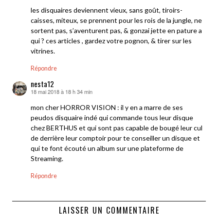
les disquaires deviennent vieux, sans goût, tiroirs-
caisses, miteux, se prennent pour les rois de la jungle, ne
sortent pas, s’aventurent pas, & gonzai jette en pature a
qui ? ces articles , gardez votre pognon, & tirer sur les
vitrines.
Répondre
nesta12
18 mai 2018 à 18 h 34 min
dit :
mon cher HORROR VISION : il y en a marre de ses
peudos disquaire indé qui commande tous leur disque
chez BERTHUS et qui sont pas capable de bougé leur cul
de derrière leur comptoir pour te conseiller un disque et
qui te font écouté un album sur une plateforme de
Streaming.
Répondre
LAISSER UN COMMENTAIRE