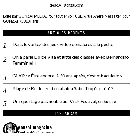
desk AT gonzai.com
Edité par GONZAÏ MEDIA. Pour tout envoi : CBE, 6 rue André Messager, pour
GONZAÏ, 75018 Paris
ARTICLES RÉCENTS
Dans le vortex des jeux vidéo consacrés à la pêche
On a parlé Dolce Vita et lutte des classes avec Bernardino
Femminielli
Gilb’R : « Être encore là 30 ans après, c’est miraculeux »
Plage de Rock : et si on allait à Saint Trop’ cet été ?
Un reportage pas neutre au PALP Festival, en Suisse
INSTAGRAM
gonzai_magazine
Seul le détail compte.