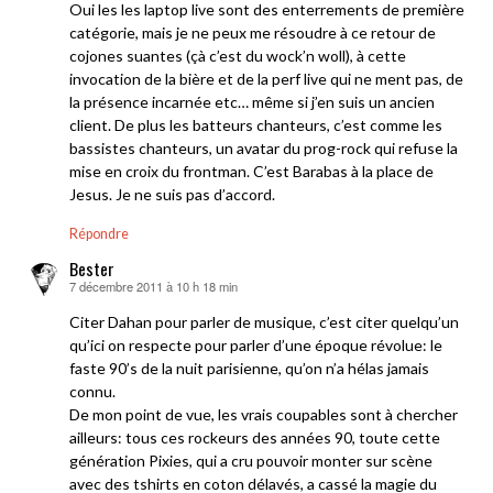
Oui les les laptop live sont des enterrements de première
catégorie, mais je ne peux me résoudre à ce retour de
cojones suantes (çà c’est du wock’n woll), à cette
invocation de la bière et de la perf live qui ne ment pas, de
la présence incarnée etc… même si j’en suis un ancien
client. De plus les batteurs chanteurs, c’est comme les
bassistes chanteurs, un avatar du prog-rock qui refuse la
mise en croix du frontman. C’est Barabas à la place de
Jesus. Je ne suis pas d’accord.
Répondre
Bester
7 décembre 2011 à 10 h 18 min
dit :
Citer Dahan pour parler de musique, c’est citer quelqu’un
qu’ici on respecte pour parler d’une époque révolue: le
faste 90’s de la nuit parisienne, qu’on n’a hélas jamais
connu.
De mon point de vue, les vrais coupables sont à chercher
ailleurs: tous ces rockeurs des années 90, toute cette
génération Pixies, qui a cru pouvoir monter sur scène
avec des tshirts en coton délavés, a cassé la magie du