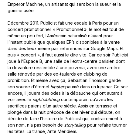
Emperor Machine, un artisanat qui sent bon la sueur et la
gomme usée.
Décembre 2011. Publicist fait une escale à Paris pour un
concert promotionnel. « Promotionnel », le mot est tout de
même un peu fort, l’Américain naturalisé n’ayant pour
l’instant publié que quelques EP’s disponibles à la vente
dans des lieux même pas référencés sur Google Maps. Et
puis « concert », il faut aussi le dire vite. Car ce soir Publicist
joue à l’Espace B, une salle de l’extra-centre parisien dont
la devanture ressemble à une pizzeria, avec une arrière-
salle rénovée par des ex-taulards en clubbing de
prohibition. Et même avec ça, Sebastian Thomson garde
son sourire d’éternel
hipster
paumé dans un lupanar. Ce soir
encore, il jouera des odes à la débauche qui ont autant à
voir avec le
nightclubbing
contemporain qu’avec les
sacrifices païens d’un autre siècle. Assis en terrasse et
plongé dans la nuit précoce de cet hiver qui débute, on
décide de faire l’histoire de Publicist qui, contrairement à
son nom, n’a pas besoin de
storytelling
pour refaire tourner
les têtes. La transe, Ante Meridiem.