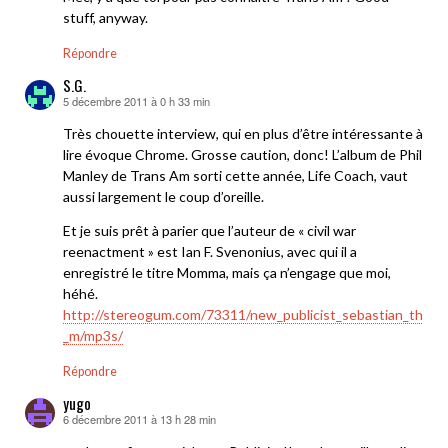
stuff, anyway.
Répondre
S.G.
5 décembre 2011 à 0 h 33 min
dit :
Très chouette interview, qui en plus d’être intéressante à
lire évoque Chrome. Grosse caution, donc! L’album de Phil
Manley de Trans Am sorti cette année, Life Coach, vaut
aussi largement le coup d’oreille.
Et je suis prêt à parier que l’auteur de « civil war
reenactment » est Ian F. Svenonius, avec qui il a
enregistré le titre Momma, mais ça n’engage que moi,
héhé.
http://stereogum.com/73311/new_publicist_sebastian_thomp
_m/mp3s/
Répondre
yugo
6 décembre 2011 à 13 h 28 min
dit :