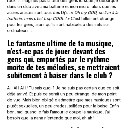
rock. T’imagines pas la tête des gens lorsque je débarque
dans un club avec ma batterie et mon micro, alors que les
autres artistes sont tous des Dj’s : «
Oh my GOD, un live à la
batterie, mais c’est trop COOL !
» C’est tellement étrange
pour les gens, alors qu’ils sont habitués à des sets sur
ordinateurs…
Le fantasme ultime de ta musique,
n’est-ce pas de jouer devant des
gens qui, emportés par le rythme
moite de tes mélodies, se mettraient
subitement à baiser dans le club ?
AH AH AH ! Tu sais quoi ? Je ne suis pas certain que ce soit
déjà arrivé. Et puis ce serait un peu étrange, de mon point
de vue. Mais bien obligé d’admettre que mes musiques sont
plutôt sexuelles, un peu crades, taillées pour la baise. Enfin
bon, moi quand je fais l’amour je coupe la musique, j’ai
besoin que la nana n’entende que moi, ah ah !