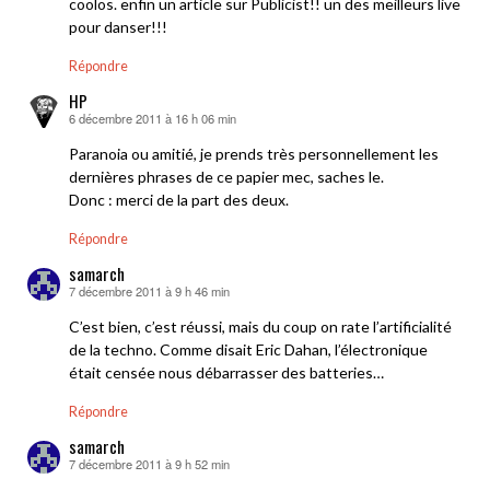
coolos. enfin un article sur Publicist!! un des meilleurs live
pour danser!!!
Répondre
HP
6 décembre 2011 à 16 h 06 min
dit :
Paranoia ou amitié, je prends très personnellement les
dernières phrases de ce papier mec, saches le.
Donc : merci de la part des deux.
Répondre
samarch
7 décembre 2011 à 9 h 46 min
dit :
C’est bien, c’est réussi, mais du coup on rate l’artificialité
de la techno. Comme disait Eric Dahan, l’électronique
était censée nous débarrasser des batteries…
Répondre
samarch
7 décembre 2011 à 9 h 52 min
dit :