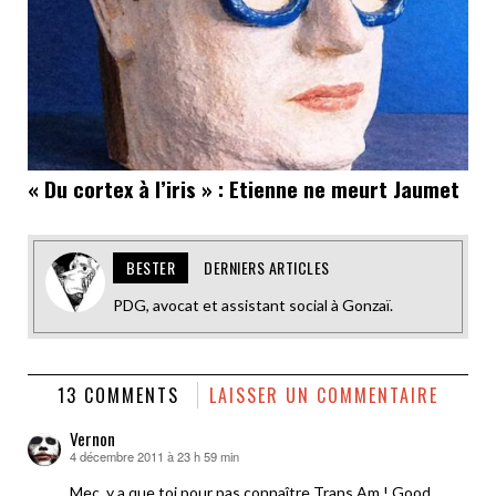
« Du cortex à l’iris » : Etienne ne meurt Jaumet
BESTER
DERNIERS ARTICLES
PDG, avocat et assistant social à Gonzaï.
13 COMMENTS
LAISSER UN COMMENTAIRE
Vernon
4 décembre 2011 à 23 h 59 min
dit :
Mec, y a que toi pour pas connaître Trans Am ! Good