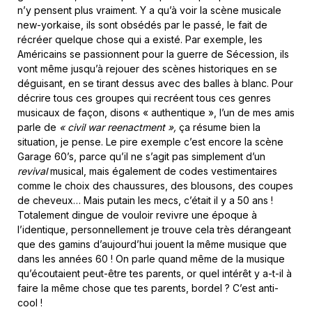
n’y pensent plus vraiment. Y a qu’à voir la scène musicale
new-yorkaise, ils sont obsédés par le passé, le fait de
récréer quelque chose qui a existé. Par exemple, les
Américains se passionnent pour la guerre de Sécession, ils
vont même jusqu’à rejouer des scènes historiques en se
déguisant, en se tirant dessus avec des balles à blanc. Pour
décrire tous ces groupes qui recréent tous ces genres
musicaux de façon, disons « authentique », l’un de mes amis
parle de
« civil war reenactment »,
ça résume bien la
situation, je pense. Le pire exemple c’est encore la scène
Garage 60’s, parce qu’il ne s’agit pas simplement d’un
revival
musical, mais également de codes vestimentaires
comme le choix des chaussures, des blousons, des coupes
de cheveux… Mais putain les mecs, c’était il y a 50 ans !
Totalement dingue de vouloir revivre une époque à
l’identique, personnellement je trouve cela très dérangeant
que des gamins d’aujourd’hui jouent la même musique que
dans les années 60 ! On parle quand même de la musique
qu’écoutaient peut-être tes parents, or quel intérêt y a-t-il à
faire la même chose que tes parents, bordel ? C’est anti-
cool !