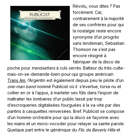
Révolu, vous dites ? Pas
forcément. Car,
contrairement à la majorité
de ses confrères pour qui
la nostalgie reste encore
synonyme d’un progrès
sans lendemain, Sebastian
Thomson ne s’est pas
encore résigné à
fabriquer de la disco de
poche pour
trendsetters
à culs serrés. Batteur du très-culte-
mais-on-se-demande-bien-pour-qui groupe américain
Trans Am
, l’Argentin est également depuis peu le pilote d’un
one-man band
nommé Publicist où il s’évertue, torse nu et
collier en or à l’appui, à marteler ses fûts dans l’espoir de
maltraiter les lombaires d’un public lassé par trop
d’escroqueries digitalisées fourguées à la va-vite par des
pantins à casquettes renversées. Bref. Publicist se compose
d’un homme-orchestre pour qui la disco se façonne avec
les mains et un micro-vocoder pour relayer sa sainte parole.
Quelque part entre le générique du
Flic de Beverly Hills
et