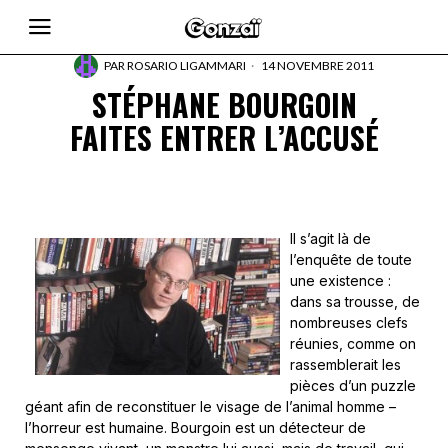
PAR
ROSARIO LIGAMMARI
14 NOVEMBRE 2011
STÉPHANE BOURGOIN
FAITES ENTRER L’ACCUSÉ
Il s’agit là de
l’enquête de toute
une existence :
dans sa trousse, de
nombreuses clefs
réunies, comme on
rassemblerait les
pièces d’un puzzle
géant afin de reconstituer le visage de l’animal homme –
l’horreur est humaine. Bourgoin est un détecteur de