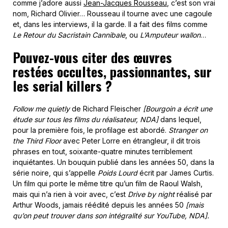
comme j’adore aussi
Jean-Jacques Rousseau
, c’est son vrai
nom, Richard Olivier… Rousseau il tourne avec une cagoule
et, dans les interviews, il la garde. Il a fait des films comme
Le Retour du Sacristain Cannibale
, ou
L’Amputeur wallon
…
Pouvez-vous citer des œuvres
restées occultes, passionnantes, sur
les serial killers ?
Follow me quietly
de Richard Fleischer
[Bourgoin a écrit une
étude sur tous les films du réalisateur, NDA]
dans lequel,
pour la première fois, le profilage est abordé.
Stranger on
the Third Floor
avec Peter Lorre en étrangleur, il dit trois
phrases en tout, soixante-quatre minutes terriblement
inquiétantes. Un bouquin publié dans les années 50, dans la
série noire, qui s’appelle
Poids Lourd
écrit par James Curtis.
Un film qui porte le même titre qu’un film de Raoul Walsh,
mais qui n’a rien à voir avec, c’est
Drive by night
réalisé par
Arthur Woods, jamais réédité depuis les années 50
[mais
qu’on peut trouver dans son intégralité sur YouTube, NDA].