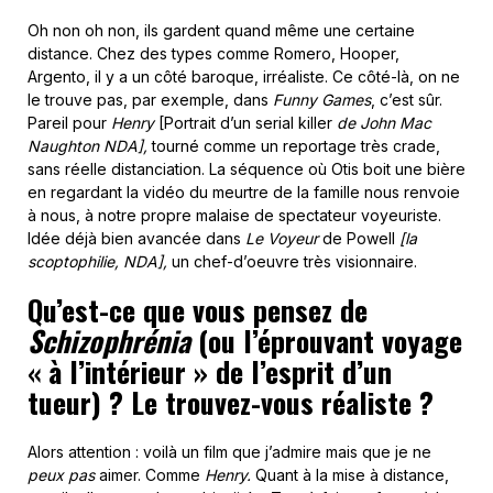
Oh non oh non, ils gardent quand même une certaine
distance. Chez des types comme Romero, Hooper,
Argento, il y a un côté baroque, irréaliste. Ce côté-là, on ne
le trouve pas, par exemple, dans
Funny Games
, c’est sûr.
Pareil pour
Henry
[Portrait d’un serial killer
de John Mac
Naughton NDA],
tourné comme un reportage très crade,
sans réelle distanciation. La séquence où Otis boit une bière
en regardant la vidéo du meurtre de la famille nous renvoie
à nous, à notre propre malaise de spectateur voyeuriste.
Idée déjà bien avancée dans
Le Voyeur
de Powell
[la
scoptophilie, NDA],
un chef-d’oeuvre très visionnaire.
Qu’est-ce que vous pensez de
Schizophrénia
(ou l’éprouvant voyage
« à l’intérieur » de l’esprit d’un
tueur) ? Le trouvez-vous réaliste ?
Alors attention : voilà un film que j’admire mais que je ne
peux pas
aimer. Comme
Henry.
Quant à la mise à distance,