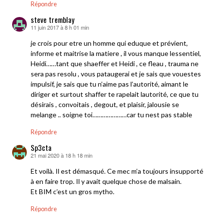
Répondre
steve tremblay
11 juin 2017 à 8 h 01 min
dit :
je crois pour etre un homme qui eduque et prévient,
informe et maitrise la matiere , il vous manque lessentiel,
Heidi……tant que shaeffer et Heidi , ce fleau , trauma ne
sera pas resolu , vous pataugerai et je sais que vouestes
impulsif, je sais que tu n’aime pas l’autorité, aimant le
diriger et surtout shaffer te rapelait lautorité, ce que tu
désirais , convoitais , degout, et plaisir, jalousie se
melange .. soigne toi…………………car tu nest pas stable
Répondre
Sp3cta
21 mai 2020 à 18 h 18 min
dit :
Et voilà. Il est démasqué. Ce mec m’a toujours insupporté
à en faire trop. Il y avait quelque chose de malsain.
Et BIM c’est un gros mytho.
Répondre