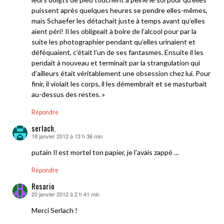
puissent après quelques heures se pendre elles-mêmes,
mais Schaefer les détachait juste à temps avant qu’elles
aient péri! Il les obligeait à boire de l’alcool pour par la
suite les photographier pendant qu’elles urinaient et
déféquaient, c’était l’un de ses fantasmes. Ensuite il les
pendait à nouveau et terminait par la strangulation qui
d’ailleurs était véritablement une obsession chez lui. Pour
finir, il violait les corps, il les démembrait et se masturbait
au-dessus des restes. »
Répondre
serlach.
18 janvier 2012 à 13 h 36 min
dit :
putain Il est mortel ton papier, je l’avais zappé …
Répondre
Rosario
20 janvier 2012 à 2 h 41 min
dit :
Merci Serlach !