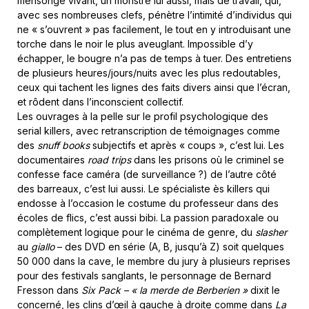
mensonge vivant, un monstre lui aussi, mais de travail, qui,
avec ses nombreuses clefs, pénètre l’intimité d’individus qui
ne « s’ouvrent » pas facilement, le tout en y introduisant une
torche dans le noir le plus aveuglant. Impossible d’y
échapper, le bougre n’a pas de temps à tuer. Des entretiens
de plusieurs heures/jours/nuits avec les plus redoutables,
ceux qui tachent les lignes des faits divers ainsi que l’écran,
et rôdent dans l’inconscient collectif.
Les ouvrages à la pelle sur le profil psychologique des
serial killers, avec retranscription de témoignages comme
des
snuff books
subjectifs et après « coups », c’est lui. Les
documentaires
road trips
dans les prisons où le criminel se
confesse face caméra (de surveillance ?) de l’autre côté
des barreaux, c’est lui aussi. Le spécialiste ès killers qui
endosse à l’occasion le costume du professeur dans des
écoles de flics, c’est aussi bibi. La passion paradoxale ou
complètement logique pour le cinéma de genre, du
slasher
au
giallo
– des DVD en série (A, B, jusqu’à Z) soit quelques
50 000 dans la cave, le membre du jury à plusieurs reprises
pour des festivals sanglants, le personnage de Bernard
Fresson dans
Six Pack –
« la merde de Berberien »
dixit le
concerné, les clins d’œil à gauche à droite comme dans
La