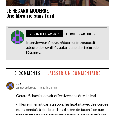
LE REGARD MODERNE
Une librairie sans fard
ROSARIO LIGAMMARI
DERNIERS ARTICLES
Intervieweur fleuve, rédacteur introspactif
adepte des synthés autant que du cinéma de
l'étrange.
5 COMMENTS
LAISSER UN COMMENTAIRE
Joe
28 novembre 2011 à 13 h 04 min
dit :
Gerard Schaefer devait effectivement être Le Mal.
« Il les emmenait dans un bois, les ligotait avec des cordes
et les pendait à des branches d’arbre de façon à ce que
leurs doigts de pied touchent à peine le sol pour qu’elles