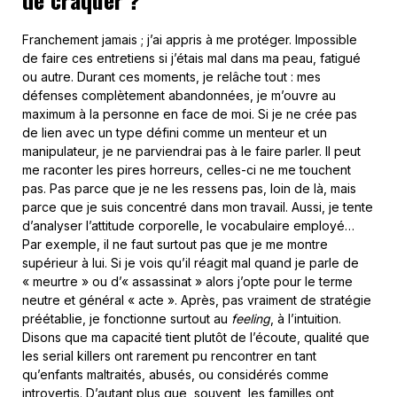
Franchement jamais ; j’ai appris à me protéger. Impossible
de faire ces entretiens si j’étais mal dans ma peau, fatigué
ou autre. Durant ces moments, je relâche tout : mes
défenses complètement abandonnées, je m’ouvre au
maximum à la personne en face de moi. Si je ne crée pas
de lien avec un type défini comme un menteur et un
manipulateur, je ne parviendrai pas à le faire parler. Il peut
me raconter les pires horreurs, celles-ci ne me touchent
pas. Pas parce que je ne les ressens pas, loin de là, mais
parce que je suis concentré dans mon travail. Aussi, je tente
d’analyser l’attitude corporelle, le vocabulaire employé…
Par exemple, il ne faut surtout pas que je me montre
supérieur à lui. Si je vois qu’il réagit mal quand je parle de
« meurtre » ou d’« assassinat » alors j’opte pour le terme
neutre et général « acte ». Après, pas vraiment de stratégie
préétablie, je fonctionne surtout au
feeling
, à l’intuition.
Disons que ma capacité tient plutôt de l’écoute, qualité que
les serial killers ont rarement pu rencontrer en tant
qu’enfants maltraités, abusés, ou considérés comme
introvertis. D’autant plus que, souvent, les familles ont