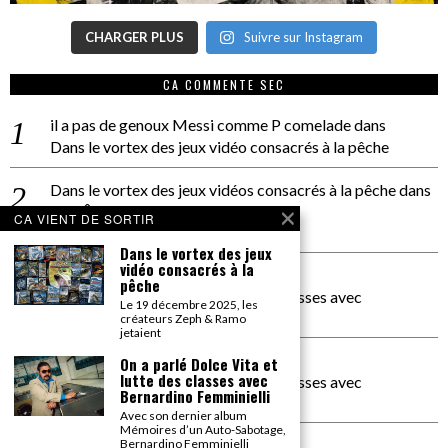
CHARGER PLUS
Suivre sur Instagram
CA COMMENTE SEC
il a pas de genoux Messi comme P comelade
dans
Dans le vortex des jeux vidéo consacrés à la pêche
Dans le vortex des jeux vidéos consacrés à la pêche
dans
PACÔME THIELLEMENT
CA VIENT DE SORTIR
La séance d’Hip Gnose
Dans le vortex des jeux
vidéo consacrés à la
La Patrie
dans
pêche
On a parlé Dolce Vita et lutte des classes avec
Le 19 décembre 2025, les
Bernardino Femminielli
créateurs Zeph & Ramo
jetaient
carte noire negra à l'o tiede
dans
On a parlé Dolce Vita et
lutte des classes avec
On a parlé Dolce Vita et lutte des classes avec
Bernardino Femminielli
Bernardino Femminielli
Avec son dernier album
Mémoires d’un Auto-Sabotage,
moise et son mascaré
dans
Bernardino Femminielli