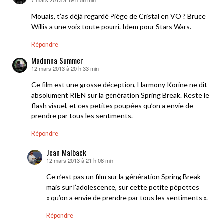
7 mars 2013 à 19 h 56 min
dit :
Mouais, t’as déjà regardé Piège de Cristal en VO ? Bruce
Willis a une voix toute pourri. Idem pour Stars Wars.
Répondre
Madonna Summer
12 mars 2013 à 20 h 33 min
dit :
Ce film est une grosse déception, Harmony Korine ne dit
absolument RIEN sur la génération Spring Break. Reste le
flash visuel, et ces petites poupées qu’on a envie de
prendre par tous les sentiments.
Répondre
Jean Malback
12 mars 2013 à 21 h 08 min
dit :
Ce n’est pas un film sur la génération Spring Break
mais sur l’adolescence, sur cette petite pépettes
« qu’on a envie de prendre par tous les sentiments ».
Répondre