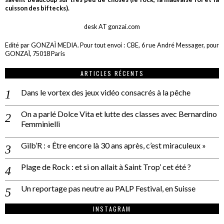
cuisson des biftecks).
desk AT gonzai.com
Edité par GONZAÏ MEDIA. Pour tout envoi : CBE, 6 rue André Messager, pour
GONZAÏ, 75018 Paris
ARTICLES RÉCENTS
Dans le vortex des jeux vidéo consacrés à la pêche
On a parlé Dolce Vita et lutte des classes avec Bernardino
Femminielli
Gilb’R : « Être encore là 30 ans après, c’est miraculeux »
Plage de Rock : et si on allait à Saint Trop’ cet été ?
Un reportage pas neutre au PALP Festival, en Suisse
INSTAGRAM