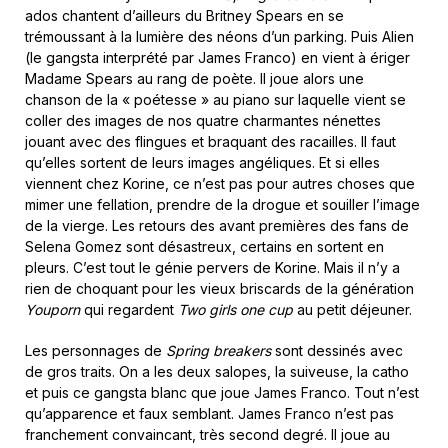
ados chantent d’ailleurs du Britney Spears en se
trémoussant à la lumière des néons d’un parking. Puis Alien
(le gangsta interprété par James Franco) en vient à ériger
Madame Spears au rang de poète. Il joue alors une
chanson de la « poétesse » au piano sur laquelle vient se
coller des images de nos quatre charmantes nénettes
jouant avec des flingues et braquant des racailles. Il faut
qu’elles sortent de leurs images angéliques. Et si elles
viennent chez Korine, ce n’est pas pour autres choses que
mimer une fellation, prendre de la drogue et souiller l’image
de la vierge. Les retours des avant premières des fans de
Selena Gomez sont désastreux, certains en sortent en
pleurs. C’est tout le génie pervers de Korine. Mais il n’y a
rien de choquant pour les vieux briscards de la génération
Youporn
qui regardent
Two girls one cup
au petit déjeuner.
Les personnages de
Spring breakers
sont dessinés avec
de gros traits. On a les deux salopes, la suiveuse, la catho
et puis ce gangsta blanc que joue James Franco. Tout n’est
qu’apparence et faux semblant. James Franco n’est pas
franchement convaincant, très second degré. Il joue au