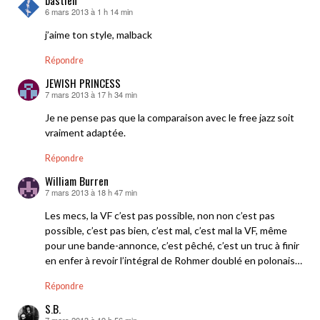
bastien
6 mars 2013 à 1 h 14 min
dit :
j’aime ton style, malback
Répondre
JEWISH PRINCESS
7 mars 2013 à 17 h 34 min
dit :
Je ne pense pas que la comparaison avec le free jazz soit
vraiment adaptée.
Répondre
William Burren
7 mars 2013 à 18 h 47 min
dit :
Les mecs, la VF c’est pas possible, non non c’est pas
possible, c’est pas bien, c’est mal, c’est mal la VF, même
pour une bande-annonce, c’est pêché, c’est un truc à finir
en enfer à revoir l’intégral de Rohmer doublé en polonais…
Répondre
S.B.