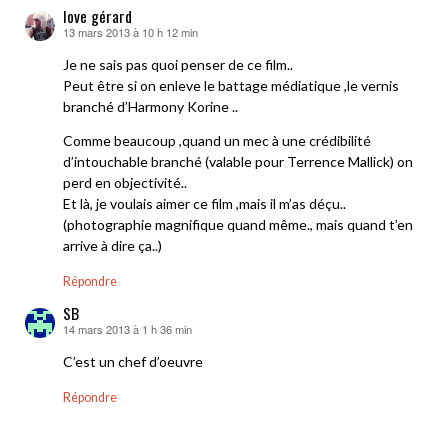
love gérard
13 mars 2013 à 10 h 12 min
dit :
Je ne sais pas quoi penser de ce film..
Peut être si on enleve le battage médiatique ,le vernis
branché d’Harmony Korine ..
Comme beaucoup ,quand un mec à une crédibilité
d’intouchable branché (valable pour Terrence Mallick) on
perd en objectivité..
Et là, je voulais aimer ce film ,mais il m’as déçu..
(photographie magnifique quand même., mais quand t’en
arrive à dire ça..)
Répondre
SB
14 mars 2013 à 1 h 36 min
dit :
C’est un chef d’oeuvre
Répondre