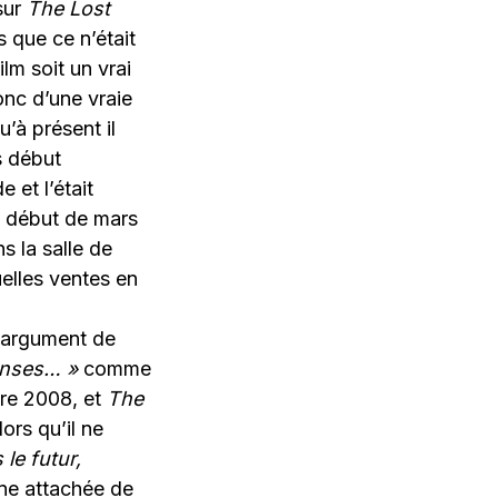
 sur
The Lost
s que ce n’était
film soit un vrai
onc d’une vraie
u’à présent il
s début
 et l’était
e début de mars
s la salle de
elles ventes en
n argument de
danses… »
comme
re 2008, et
The
lors qu’il ne
 le futur,
 une attachée de