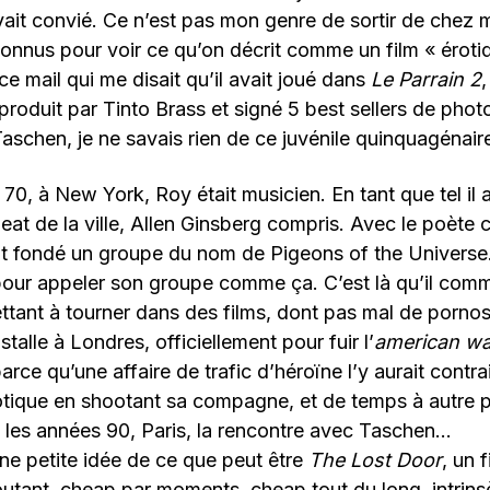
ait convié. Ce n’est pas mon genre de sortir de chez 
connus pour voir ce qu’on décrit comme un film « érotiq
ce mail qui me disait qu’il avait joué dans
Le Parrain 2
,
oduit par Tinto Brass et signé 5 best sellers de phot
aschen, je ne savais rien de ce juvénile quinquagénair
70, à New York, Roy était musicien. En tant que tel il a
 beat de la ville, Allen Ginsberg compris. Avec le poète
vait fondé un groupe du nom de Pigeons of the Universe
our appeler son groupe comme ça. C’est là qu’il com
tant à tourner dans des films, dont pas mal de pornos
nstalle à Londres, officiellement pour fuir l’
american way
rce qu’une affaire de trafic d’héroïne l’y aurait contrai
tique en shootant sa compagne, et de temps à autre
 les années 90, Paris, la rencontre avec Taschen…
ne petite idée de ce que peut être
The Lost Door
, un 
outant, cheap par moments, cheap tout du long, intri