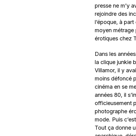
presse ne m’y av
rejoindre des in
l’époque, à part 
moyen métrage pr
érotiques chez T
Dans les années 
la clique junkie
Villamor, il y a
moins défoncé p
cinéma en se met
années 80, il s’i
officieusement pa
photographe éro
mode. Puis c’est
Tout ça donne u
anarchique, dér