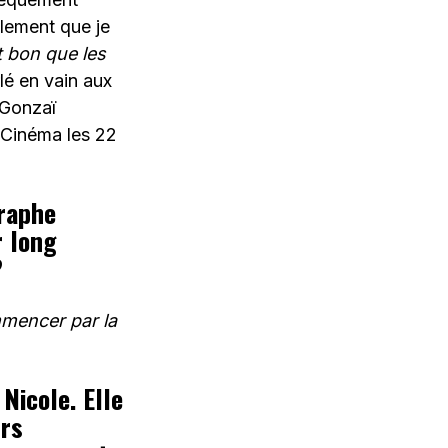
llement que je
t bon que les
lé en vain aux
 Gonzaï
 Cinéma les 22
raphe
r long
?
mmencer par la
 Nicole. Elle
urs