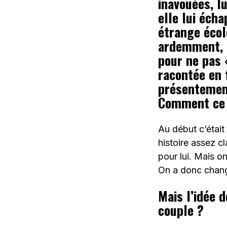
inavouées, lu
elle lui écha
étrange école
ardemment, d
pour ne pas «
racontée en 
présentement
Comment ce s
Au début c’était
histoire assez cl
pour lui. Mais o
On a donc changé
Mais l’idée 
couple ?