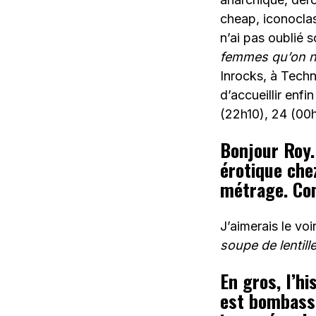
cheap, iconoclas
n’ai pas oublié s
femmes qu’on n
Inrocks, à Techn
d’accueillir enfi
(22h10), 24 (00
Bonjour Roy
érotique che
métrage. Co
J’aimerais le voi
soupe de lentill
En gros, l’hi
est bombasse