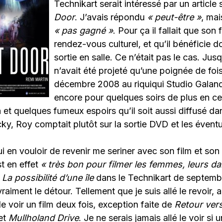
Technikart serait intéressé par un article
Door
. J’avais répondu
« peut-être »
, mai
« pas gagné »
. Pour ça il fallait que son 
rendez-vous culturel, et qu’il bénéficie d
sortie en salle. Ce n’était pas le cas. Jusq
n’avait été projeté qu’une poignée de foi
décembre 2008 au riquiqui Studio Galande
encore pour quelques soirs de plus en c
et quelques fumeux espoirs qu’il soit aussi diffusé dan
y, Roy comptait plutôt sur la sortie DVD et les éventu
 en vouloir de revenir me seriner avec son film et so
t en effet
« très bon pour filmer les femmes, leurs 
e
La possibilité d’une île
dans le Technikart de septemb
raiment le détour. Tellement que je suis allé le revoir, a
e voir un film deux fois, exception faite de
Retour vers
et
Mullholand Drive
. Je ne serais jamais allé le voir si