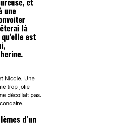
eureuse, et
à une
onvoiter
êterai là
 qu’elle est
i,
herine.
et Nicole. Une
me trop jolie
ne décollait pas.
econdaire.
oblèmes d’un