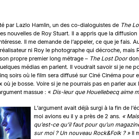
té par Lazlo Hamlin, un des co-dialoguistes de
The Lo
es nouvelles de Roy Stuart. Il a appris que la diffusion
téresse. Il me demande de l’appeler, ce que je fais. A
 réalisateur ni Roy le photographe qui décroche, mais 
 son propre premier long métrage –
The Lost Door
don
elques médias en parlent. Il voudrait savoir si je ne p
inq soirs où le film sera diffusé sur Ciné Cinéma pour e
 où je bosse. Voire si je ne pourrais pas en parler aux 
argument massue : «
Dis-leur que Houellebecq aime m
L’argument avait déjà surgi à la fin de l’é
moi avions eu il y a près de 2 ans.
« Mais
qu’est-ce qu’il faut pour qu’un magazin
sur moi ? Un nouveau Rock&Folk ? »
Il 