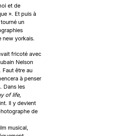
moi et de
ue ». Et puis à
 tourné un
ographies
e new yorkais.
vait fricoté avec
 cubain Nelson
. Faut être au
mencera à penser
. Dans les
 of life
,
nt. Il y devient
 photographe de
film musical,
nsèquement