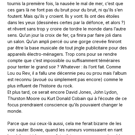
tournis la première fois, la nausée le mal de mer, c’est que
ces gars là ne font pas du bruit pour du bruit, ni qu’ils s’en
foutent. Mais qu’ils y croient. Ils y vont. Ils ont des étoiles
dans les yeux (dessinées certes par la défonce, et alors ?)
et rêvent sans trop y croire de tordre le monde dans l’autre
sens. Qu’un jour la croix de fer, ça finira par faire joli dans
un salon. Qu’un ampli percé ou une gorge crevée finiront
par être la base musicale de tout jingle publicitaire pour des
appareils électro-ménagers. Trop cons pour se rendre
compte que c’est impossible ou suffisamment téméraires
pour tenter le grand soir ? Whatever : ils l’ont fait. Comme
Lou ou Rev, il a fallu une décennie peu ou prou mais l’album
est reconnu (avoué ou simplement pas encore) comme le
plus influent de l’histoire du rock.
Et plus tard, ce serait encore David Jones, John Lydon,
Thurston Moore ou Kurt Donald Cobain qui à l’écoute de ce
focus prendraient conscience qu’ils pouvaient changer le
monde.
Parce que oui ceux-là aussi, cela me ferait bizarre de les
voir sauter. Bowie, quand les rumeurs vomissaient en riant