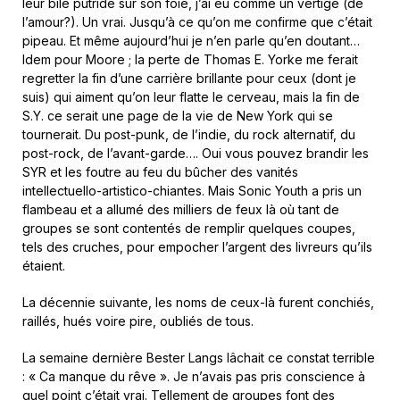
leur bile putride sur son foie, j’ai eu comme un vertige (de
l’amour?). Un vrai. Jusqu’à ce qu’on me confirme que c’était
pipeau. Et même aujourd’hui je n’en parle qu’en doutant…
Idem pour Moore ; la perte de Thomas E. Yorke me ferait
regretter la fin d’une carrière brillante pour ceux (dont je
suis) qui aiment qu’on leur flatte le cerveau, mais la fin de
S.Y. ce serait une page de la vie de New York qui se
tournerait. Du post-punk, de l’indie, du rock alternatif, du
post-rock, de l’avant-garde…. Oui vous pouvez brandir les
SYR et les foutre au feu du bûcher des vanités
intellectuello-artistico-chiantes. Mais Sonic Youth a pris un
flambeau et a allumé des milliers de feux là où tant de
groupes se sont contentés de remplir quelques coupes,
tels des cruches, pour empocher l’argent des livreurs qu’ils
étaient.
La décennie suivante, les noms de ceux-là furent conchiés,
raillés, hués voire pire, oubliés de tous.
La semaine dernière Bester Langs lâchait ce constat terrible
: « Ca manque du rêve ». Je n’avais pas pris conscience à
quel point c’était vrai. Tellement de groupes font des