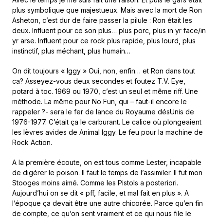
plus symbolique que majestueux. Mais avec la mort de Ron
Asheton, c’est dur de faire passer la pilule : Ron était les
deux. Influent pour ce son plus… plus porc, plus in yr face/in
yr arse. Influent pour ce rock plus rapide, plus lourd, plus
instinctif, plus méchant, plus humain…
On dit toujours « Iggy » Oui, non, enfin… et Ron dans tout
ca? Asseyez-vous deux secondes et foutez T.V. Eye,
potard à toc. 1969 ou 1970, c’est un seul et même riff. Une
méthode. La même pour No Fun, qui – faut-il encore le
rappeler ?- sera le fer de lance du Royaume désUnis de
1976-1977. C’était ça le carburant. Le calice où plongeaient
les lèvres avides de Animal Iggy. Le feu pour la machine de
Rock Action.
A la première écoute, on est tous comme Lester, incapable
de digérer le poison. Il faut le temps de l’assimiler. Il fut mon
Stooges moins aimé. Comme les Pistols a posteriori.
Aujourd’hui on se dit « pff, facile, et mal fait en plus ». A
l’époque ça devait être une autre chicorée. Parce qu’en fin
de compte, ce qu’on sent vraiment et ce qui nous file le