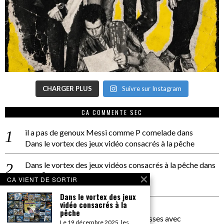
CHARGER PLUS
Suivre sur Instagram
CA COMMENTE SEC
il a pas de genoux Messi comme P comelade
dans
Dans le vortex des jeux vidéo consacrés à la pêche
Dans le vortex des jeux vidéos consacrés à la pêche
dans
PACÔME THIELLEMENT
CA VIENT DE SORTIR
La séance d’Hip Gnose
Dans le vortex des jeux
vidéo consacrés à la
La Patrie
dans
pêche
On a parlé Dolce Vita et lutte des classes avec
Le 19 décembre 2025, les