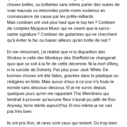
choses belles, ou brillantes sans même parler des nuées de
vrais mauvais ou immondes porte-noms soutenus en
connaissance de cause par les prête-milliards.
Mais combien ont visé plus haut que le top ten ? Combien
de comptes Myspace Music qui ne visent que la sacro-
sainte signature ? Combien de guitaristes qui ne cherchent
qu’à éviter la fac ou baiser ailleurs qu’en boîte de nuit ?
En me retournant, j’ai réalisé que ni la disparition des
Strokes ni celle des Monkeys des Sheffield ne changerait
quoi que se soit à la fin de cette décennie. Ni la mort d’Amy,
ni le suicide de Doherty. Pas plus pour Jack White. De
bonnes choses ont été faites, gravées dans le plastique ou
rédigées en kbits. Mais aucun d’eux à ce jour n’a foutu le
monde sans dessous-dessous. Et je ne survis depuis
quelques jours qu’en me rappelant The Weirdness qui
tendrait à prouver qu’aucune fleur n’aurait pu jaillir de Ron.
Anyway, terre stérile aujourd’hui. Et moi-même je ne vais
pas très bien.
Ils ont pris Ron, et rares sont ceux qui restent. Ou trop bien