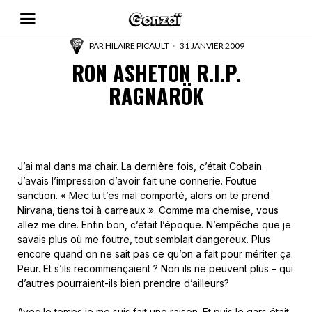
PAR
HILAIRE PICAULT
31 JANVIER 2009
RON ASHETON R.I.P.
RAGNARÖK
J’ai mal dans ma chair. La dernière fois, c’était Cobain.
J’avais l’impression d’avoir fait une connerie. Foutue
sanction. « Mec tu t’es mal comporté, alors on te prend
Nirvana, tiens toi à carreaux ». Comme ma chemise, vous
allez me dire. Enfin bon, c’était l’époque. N’empêche que je
savais plus où me foutre, tout semblait dangereux. Plus
encore quand on ne sait pas ce qu’on a fait pour mériter ça.
Peur. Et s’ils recommençaient ? Non ils ne peuvent plus – qui
d’autres pourraient-ils bien prendre d’ailleurs?
Avec le temps je me suis fait une raison. Et puis le gars était