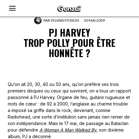
PAR
SYLVAIN FESSON
30 MAI 2009
PJ HARVEY
TROP POLLY POUR ÊTRE
HONNÊTE ?
Qu’on ait 20, 30, 40 ou 50 ans, qu’on préfère ses trois
premiers disques ou ceux qui suivirent, on a tous un rapport
passionné à PJ Harvey. Organe de feu, guitare rugueuse et
mots de cœur : de 92 à 2000, l’anglaise au charme trouble
a imposé sa griffe dans le rock, devenant, comme
Radiohead, une sorte d’institution sans jamais rien renier de
son indépendance. Mais le 17 mai, de passage au Bataclan
pour défendre
A Woman A Man Walked By
, son dixième
album, PJ a déconné.