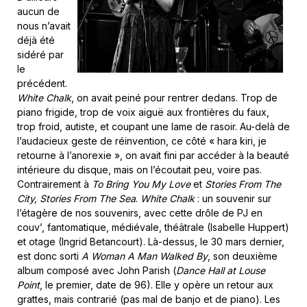
aucun de
nous n’avait
déjà été
sidéré par
le
précédent.
White Chalk
, on avait peiné pour rentrer dedans. Trop de
piano frigide, trop de voix aiguë aux frontières du faux,
trop froid, autiste, et coupant une lame de rasoir. Au-delà de
l’audacieux geste de réinvention, ce côté « hara kiri, je
retourne à l’anorexie », on avait fini par accéder à la beauté
intérieure du disque, mais on l’écoutait peu, voire pas.
Contrairement à
To Bring You My Love
et
Stories From The
City, Stories From The Sea
.
White Chalk
: un souvenir sur
l’étagère de nos souvenirs, avec cette drôle de PJ en
couv’, fantomatique, médiévale, théâtrale (Isabelle Huppert)
et otage (Ingrid Betancourt). Là-dessus, le 30 mars dernier,
est donc sorti
A Woman A Man Walked By
, son deuxième
album composé avec John Parish (
Dance Hall at Louse
Point
, le premier, date de 96). Elle y opère un retour aux
grattes, mais contrarié (pas mal de banjo et de piano). Les