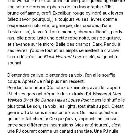
The woman – PJ – comptant sur elle pour qu’elle agrémente
son set de morceaux phares de sa discographie. 21h :
brune oriflamme, profil Excalibur, rouge cylindré aux lèvres
(allez savoir pourquoi, j’ai toujours vu ses lèvres comme
l’expression naturelle, organique, des courbes d’une
Testarossa), la voilà. Toute menue, cheveux lâchés, pieds
nus, elle porte juste une petite robe noire, pas de guitare,
et s’avance sur le micro. Belle des champs. Dark. Pendu à
ses lèvres, j’oublie tout et les amplis se mettent à cracher
l’intro désirée : un
Black Hearted Love
ciselé, saignant à
souhait
D’entendre ça live, d’entendre sa voix, j’en ai le souffle
coupé. Après? Je n’ai plus rien ressenti.
Pendant une heure (Comptez dix minutes avec le rappel)
PJ et ses gars ont déroulé des extraits d’
A Woman A Man
Walked By
et de
Dance Hall at Louse Point
dans le shuffle le
plus total. Le son, sa voix, les lights, tout était au poil. C’était
genre « Tu la sens ma maturité ? ». « Oui, mais qu’est-ce
qu’on se fait chier ! » Ce que j’ai vu, zappant sans cesse
entre ses différentes incarnations (vies antérieures), c’est
une PJ courant comme un canard sans tête. Une PJ nulle