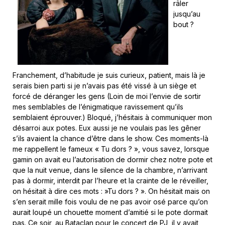
râler
jusqu’au
bout ?
Franchement, d’habitude je suis curieux, patient, mais là je
serais bien parti si je n’avais pas été vissé à un siège et
forcé de déranger les gens (Loin de moi l’envie de sortir
mes semblables de l’énigmatique ravissement qu’ils
semblaient éprouver.) Bloqué, j’hésitais à communiquer mon
désarroi aux potes. Eux aussi je ne voulais pas les gêner
s’ils avaient la chance d’être dans le show. Ces moments-là
me rappellent le fameux « Tu dors ? », vous savez, lorsque
gamin on avait eu l’autorisation de dormir chez notre pote et
que la nuit venue, dans le silence de la chambre, n’arrivant
pas à dormir, interdit par l’heure et la crainte de le réveiller,
on hésitait à dire ces mots : »Tu dors ? ». On hésitait mais on
s’en serait mille fois voulu de ne pas avoir osé parce qu’on
aurait loupé un chouette moment d’amitié si le pote dormait
pas. Ce soir, au Bataclan pour le concert de PJ, il y avait