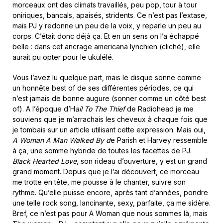
morceaux ont des climats travaillés, peu pop, tour à tour
oniriques, bancals, apaisés, stridents. Ce n’est pas l’extase,
mais PJ y redonne un peu de la voix, y reparle un peu au
corps. C’était donc déjà ça. Et en un sens on l’a échappé
belle : dans cet ancrage americana lynchien (cliché), elle
aurait pu opter pour le ukulélé.
Vous l’avez lu quelque part, mais le disque sonne comme
un honnête best of de ses différentes périodes, ce qui
n’est jamais de bonne augure (sonner comme un côté best
of). A l’époque d’H
ail To The Thief
de Radiohead je me
souviens que je m’arrachais les cheveux à chaque fois que
je tombais sur un article utilisant cette expression. Mais oui,
A Woman A Man Walked By d
e Parish et Harvey ressemble
à ça, une somme hybride de toutes les facettes de PJ.
Black Hearted Love
, son rideau d’ouverture, y est un grand
grand moment. Depuis que je l’ai découvert, ce morceau
me trotte en tête, me pousse à le chanter, suivre son
rythme. Qu’elle puisse encore, après tant d’années, pondre
une telle rock song, lancinante, sexy, parfaite, ça me sidère.
Bref, ce n’est pas pour A Woman que nous sommes là, mais