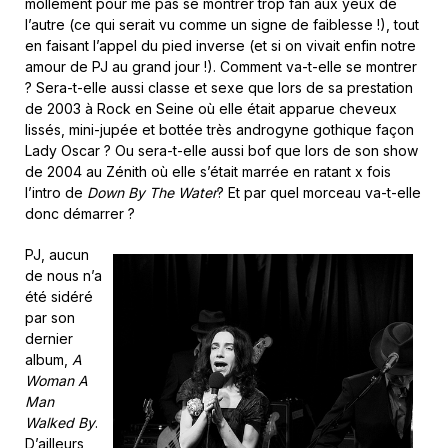
mollement pour me pas se montrer trop fan aux yeux de
l’autre (ce qui serait vu comme un signe de faiblesse !), tout
en faisant l’appel du pied inverse (et si on vivait enfin notre
amour de PJ au grand jour !). Comment va-t-elle se montrer
? Sera-t-elle aussi classe et sexe que lors de sa prestation
de 2003 à Rock en Seine où elle était apparue cheveux
lissés, mini-jupée et bottée très androgyne gothique façon
Lady Oscar ? Ou sera-t-elle aussi bof que lors de son show
de 2004 au Zénith où elle s’était marrée en ratant x fois
l’intro de
Down By The Water
? Et par quel morceau va-t-elle
donc démarrer ?
PJ, aucun
de nous n’a
été sidéré
par son
dernier
album,
A
Woman A
Man
Walked By
.
D’ailleurs