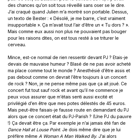
des chances qu’on soit tous réveillé sans oser se le dire.
J’ai craqué quand Julien m’a montré son portable. Dessus,
un texto de Bester : « Désolé, je me barre, c’est vraiment
insupportable ». Ça m’avait tout l’air d’être un « Tu dors ? ».
Mais comme eux aussi non plus ne pouvaient pas bouger
pour les raisons dites, on est tous resté à se triturer le
cerveau.
Mince, est-ce normal de rien ressentir devant PJ ? Etais-je
devais de mauvaise humeur ? Blasé de ne pas avoir acheté
ma place comme tout le monde ? Anesthésié d’être assis et
pas debout comme on devrait l’être toujours à un concert
de rock ? Non, je ne pense même pas que ça ait joué. Ce
concert fut tout sauf rock et avant qu’il ne commence je
peux vous assurer que m’étais senti aussi excité et
privilégié d’en être que mes potes délestés de 45 euros.
Mais peut-être faisais-je fausse route en demandant du PJ
alors que ce concert était du PJ-Parish ? (Une PJ du pauvre
!) Ça devait être ça. Par exemple je n’ai jamais été fan de
Dance Hall at Louse Point
. Je dois même dire que je lui
préfère même
A Woman A Man Walked By
. J’ai alors