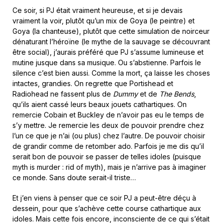
Ce soir, si PJ était vraiment heureuse, et si je devais
vraiment la voir, plutôt qu’un mix de Goya (le peintre) et
Goya (la chanteuse), plutôt que cette simulation de noirceur
dénaturant l’héroïne (le mythe de la sauvage se découvrant
être social), j’aurais préféré que PJ s’assume lumineuse et
mutine jusque dans sa musique. Ou s’abstienne. Parfois le
silence c’est bien aussi. Comme la mort, ça laisse les choses
intactes, grandies. On regrette que Portishead et
Radiohead ne fassent plus de
Dummy
et de
The Bends
,
qu’ils aient cassé leurs beaux jouets cathartiques. On
remercie Cobain et Buckley de n’avoir pas eu le temps de
s’y mettre. Je remercie les deux de pouvoir prendre chez
l’un ce que je n’ai (ou plus) chez l’autre. De pouvoir choisir
de grandir comme de retomber ado. Parfois je me dis qu’il
serait bon de pouvoir se passer de telles idoles (puisque
myth is murder : rid of myth), mais je n’arrive pas à imaginer
ce monde. Sans doute serait-il triste…
Et j’en viens à penser que ce soir PJ a peut-être déçu à
dessein, pour que s’achève cette course cathartique aux
idoles. Mais cette fois encore, inconsciente de ce qui s’était