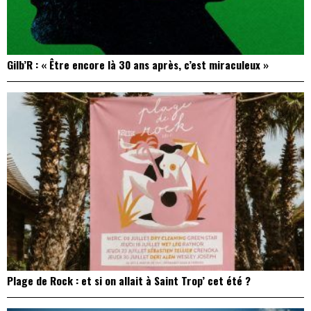
Gilb’R : « Être encore là 30 ans après, c’est miraculeux »
Plage de Rock : et si on allait à Saint Trop’ cet été ?