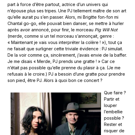
part à force d’être partout, actrice d’un univers qui
n’épouse plus ses tripes. Une PJ tellement maître de son art
qu’elle aurait pu s’en passer. Alors, mi Brigitte fon-fon mi
Chantal go-go, elle pouvait bien danser, se mettre à hurler
après avoir annoncé, pour finir, le morceau
Pig Will Not
(merde, comme si un tel morceau s’annonçait, genre :
« Maintenant je vais vous interpréter la colère ! »), tout ça
ne faisait que surligner cette triviale évidence : PJ simulait.
De la voir comme ça, sincèrement, j’avais envie de la baffer.
Je me disais « Merde, PJ prends une gratte ! » Car ce
n’était pas possible qu’elle prenne du plaisir à ça. (Je me
refusais à le croire.) PJ a besoin d’une gratte pour prendre
son pied, être PJ. Alors à quoi bon ce concert ?
Que faire ?
Partir et
louper
l’embellie
possible ?
Rester et
risquer de