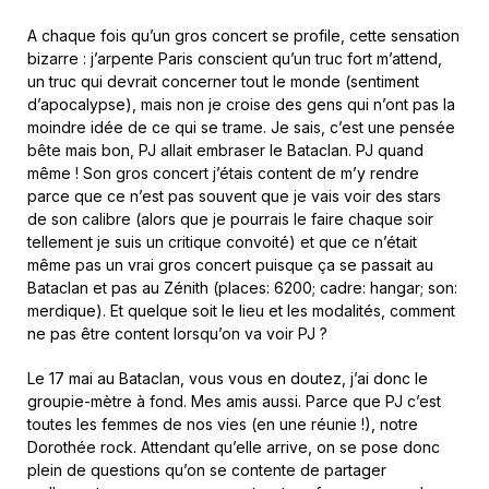
A chaque fois qu’un gros concert se profile, cette sensation
bizarre : j’arpente Paris conscient qu’un truc fort m’attend,
un truc qui devrait concerner tout le monde (sentiment
d’apocalypse), mais non je croise des gens qui n’ont pas la
moindre idée de ce qui se trame. Je sais, c’est une pensée
bête mais bon, PJ allait embraser le Bataclan. PJ quand
même ! Son gros concert j’étais content de m’y rendre
parce que ce n’est pas souvent que je vais voir des stars
de son calibre (alors que je pourrais le faire chaque soir
tellement je suis un critique convoité) et que ce n’était
même pas un vrai gros concert puisque ça se passait au
Bataclan et pas au Zénith (places: 6200; cadre: hangar; son:
merdique). Et quelque soit le lieu et les modalités, comment
ne pas être content lorsqu’on va voir PJ ?
Le 17 mai au Bataclan, vous vous en doutez, j’ai donc le
groupie-mètre à fond. Mes amis aussi. Parce que PJ c’est
toutes les femmes de nos vies (en une réunie !), notre
Dorothée rock. Attendant qu’elle arrive, on se pose donc
plein de questions qu’on se contente de partager