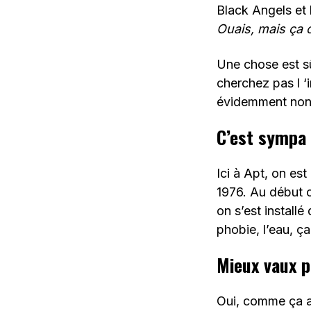
Black Angels et 
Ouais, mais ça 
Une chose est sû
cherchez pas l ‘
évidemment non
C’est sympa 
Ici à Apt, on est
1976. Au début o
on s’est install
phobie, l’eau, ça
Mieux vaux pé
Oui, comme ça a