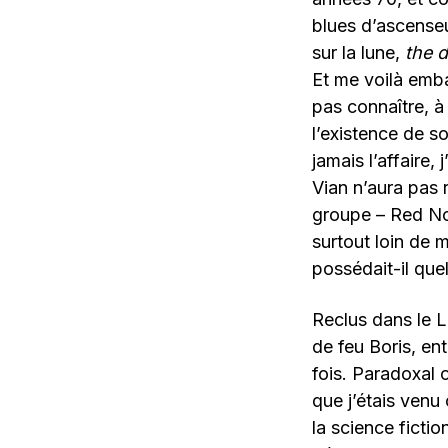
blues d’ascens
sur la lune,
the d
Et me voilà embal
pas connaître, à 
l’existence de so
jamais l’affaire,
Vian n’aura pas 
groupe – Red No
surtout loin de m
possédait-il que
Reclus dans le L
de feu Boris, en
fois. Paradoxal 
que j’étais venu
la science fictio