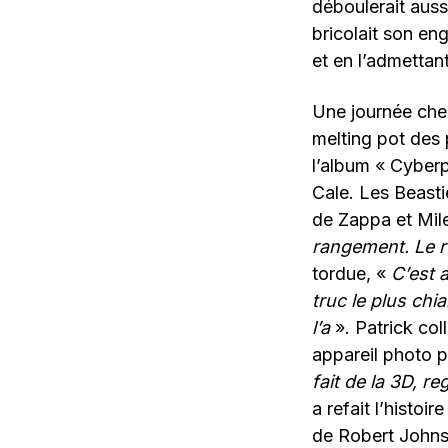
déboulerait aus
bricolait son eng
et en l’admettan
Une journée chez 
melting pot des 
l’album « Cyberp
Cale. Les Beasti
de Zappa et Mil
rangement. Le re
tordue, «
C’est a
truc le plus chi
l’a
». Patrick co
appareil photo 
fait de la 3D, re
a refait l’histoi
de Robert Johnso