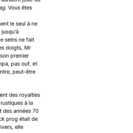
rag
. Vous êtes
ent le seul à ne
 jusqu’à
e seins ne fait
les doigts, Mr
r son premier
pa, pas ouf, et
ontre, peut-être
nt des royalties
rustiques à la
ut des années 70
ck prog était de
ivers, elle