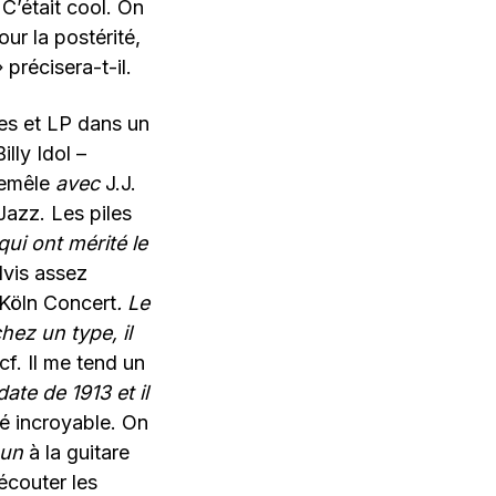
C’était cool. On
our la postérité,
» précisera-t-il.
les et LP dans un
lly Idol –
remêle
avec
J.J.
Jazz. Les piles
qui ont mérité le
lvis assez
Köln Concert
. Le
hez un type, il
f. Il me tend un
ate de 1913 et il
té incroyable. On
Sun
à la guitare
écouter les