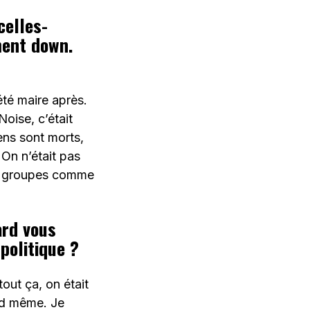
celles-
ment down.
été maire après.
oise, c’était
ens sont morts,
 On n’était pas
es groupes comme
ard vous
politique ?
out ça, on était
and même. Je