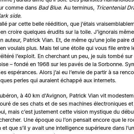
eur comme dans
Bad Blue
. Au terminus,
Tricentenial D
ark side.
lé par cette belle réédition, que j’étais vraisemblablem
en croire quelques érudits sur la toile. J’ignorais même
n auteur, Patrick Vian. Et, de même qu’une jolie paire d
 j’en voulais plus. Mais tel une étoile qui vous file entre 
réitéré l’exploit. En cherchant un peu, je suis tombé su
ise – fondé en 1968 sur les pavés de la Sorbonne. Sym
es espérances. Alors j’ai eu l’envie de partir à sa renc
lques perles qui auraient échappé aux internets.
ubéron, à 40 km d’Avignon, Patrick Vian vit modesteme
touré de ses chats et de ses machines électroniques et 
oui, mais c’est justement cette vision mystique du déb
 chercher. Une époque ou l’on pensait encore que le ro
n et que s’il y avait une intelligence supérieure dans l’un