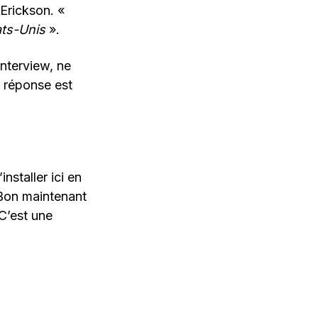
 Erickson. «
ats-Unis
».
interview, ne
 réponse est
nstaller ici en
 Bon maintenant
 C’est une