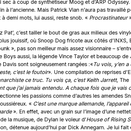
si sec à coup de synthétiseur Moog et d’ARP Odyssey.
in à l’ancienne. Mais Patrick Vian n’aura pas travaillé p
t à demi mots, lui aussi, reste snob. «
Procrastinateur
Pat’, c’est tailler le bout de gras aux milieux des viny
plus jouissif, où Snoop Dog fricote aux côtés d’INXS, Bi
unk », pas son meilleur mais assez visionnaire – s’ent
e Boys aussi, la légende Vince Taylor et beaucoup de 
e Davis sont soigneusement rangées :«
Tu vois, y’en a 
ste, c’est le foutoir
». Une compilation de reprises d’E
narchiste ce truc. Tu vois ça, c’est Keith Jarrett,
The 
ant que j’ai jamais entendu. A chaque fois que je vais c
llectionne les passions comme d’autres les amendes Snc
poussiéreux. «
C’est une marque allemande, l’appareil d
garde
». En effet, avec un grain sur l’image d’une nette
re de la musique, de Dylan le voleur d’
House of Rising 
n, détenue aujourd’hui par Dick Annegarn. Je lui fait 