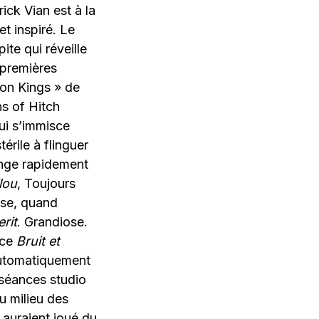
ick Vian est à la
t inspiré. Le
ite qui réveille
 premières
son Kings » de
s of Hitch
ui s’immisce
érile à flinguer
onge rapidement
lou
, Toujours
ise, quand
rit
. Grandiose.
 ce
Bruit et
automatiquement
 séances studio
au milieu des
 auraient joué du