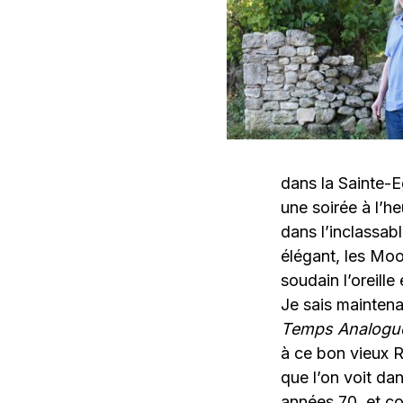
dans la Sainte-Eg
une soirée à l’
dans l’inclassab
élégant, les Moo
soudain l’oreill
Je sais maintena
Temps Analogu
à ce bon vieux R
que l’on voit da
années 70, et co