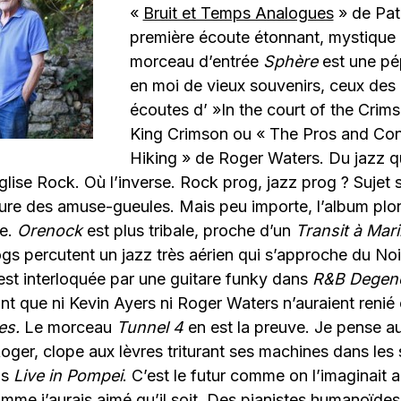
«
Bruit et Temps Analogues
» de Patr
première écoute étonnant, mystique e
morceau d’entrée
Sphère
est une pép
en moi de vieux souvenirs, ceux des
écoutes d’ »In the court of the Crim
King Crimson ou « The Pros and Con
Hiking » de Roger Waters. Du jazz q
lise Rock. Où l’inverse. Rock prog, jazz prog ? Sujet st
heure des amuse-gueules. Mais peu importe, l’album pl
le.
Orenock
est plus tribale, proche d’un
Transit à Mari
gs percutent un jazz très aérien qui s’approche du No
e est interloquée par une guitare funky dans
R&B Degene
nt que ni Kevin Ayers ni Roger Waters n’auraient renié
es.
Le morceau
Tunnel 4
en est la preuve. Je pense 
oger, clope aux lèvres triturant ses machines dans les
ns
Live in Pompei
. C’est le futur comme on l’imaginait 
mme j’aurais aimé qu’il soit. Des pianistes humanoïdes