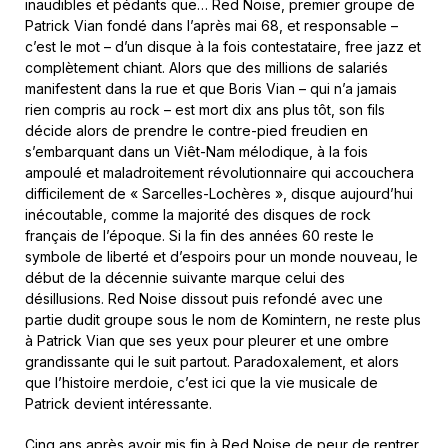
inaudibles et pédants que… Red Noise, premier groupe de
Patrick Vian fondé dans l’après mai 68, et responsable –
c’est le mot – d’un disque à la fois contestataire, free jazz et
complètement chiant. Alors que des millions de salariés
manifestent dans la rue et que Boris Vian – qui n’a jamais
rien compris au rock – est mort dix ans plus tôt, son fils
décide alors de prendre le contre-pied freudien en
s’embarquant dans un Viêt-Nam mélodique, à la fois
ampoulé et maladroitement révolutionnaire qui accouchera
difficilement de « Sarcelles-Lochères », disque aujourd’hui
inécoutable, comme la majorité des disques de rock
français de l’époque. Si la fin des années 60 reste le
symbole de liberté et d’espoirs pour un monde nouveau, le
début de la décennie suivante marque celui des
désillusions. Red Noise dissout puis refondé avec une
partie dudit groupe sous le nom de Komintern, ne reste plus
à Patrick Vian que ses yeux pour pleurer et une ombre
grandissante qui le suit partout. Paradoxalement, et alors
que l’histoire merdoie, c’est ici que la vie musicale de
Patrick devient intéressante.
Cinq ans après avoir mis fin à Red Noise de peur de rentrer