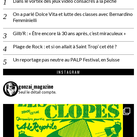
Dans le vortex des jeux vidéo consacrés à la pêche
On a parlé Dolce Vita et lutte des classes avec Bernardino
Femminielli
Gilb’R : « Être encore là 30 ans après, c’est miraculeux »
Plage de Rock : et si on allait à Saint Trop’ cet été ?
Un reportage pas neutre au PALP Festival, en Suisse
INSTAGRAM
gonzai_magazine
Seul le détail compte.