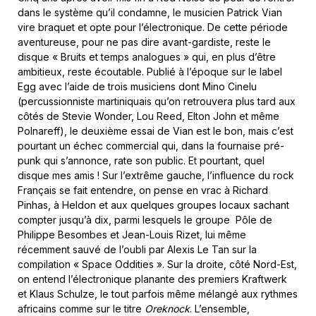
dans le système qu’il condamne, le musicien Patrick Vian
vire braquet et opte pour l’électronique. De cette période
aventureuse, pour ne pas dire avant-gardiste, reste le
disque « Bruits et temps analogues » qui, en plus d’être
ambitieux, reste écoutable. Publié à l’époque sur le label
Egg avec l’aide de trois musiciens dont Mino Cinelu
(percussionniste martiniquais qu’on retrouvera plus tard aux
côtés de Stevie Wonder, Lou Reed, Elton John et même
Polnareff), le deuxième essai de Vian est le bon, mais c’est
pourtant un échec commercial qui, dans la fournaise pré-
punk qui s’annonce, rate son public. Et pourtant, quel
disque mes amis ! Sur l’extrême gauche, l’influence du rock
Français se fait entendre, on pense en vrac à Richard
Pinhas, à Heldon et aux quelques groupes locaux sachant
compter jusqu’à dix, parmi lesquels le groupe Pôle de
Philippe Besombes et Jean-Louis Rizet, lui même
récemment sauvé de l’oubli par Alexis Le Tan sur la
compilation « Space Oddities ». Sur la droite, côté Nord-Est,
on entend l’électronique planante des premiers Kraftwerk
et Klaus Schulze, le tout parfois même mélangé aux rythmes
africains comme sur le titre
Oreknock
. L’ensemble,