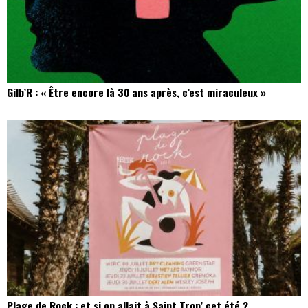
Gilb’R : « Être encore là 30 ans après, c’est miraculeux »
Plage de Rock : et si on allait à Saint Trop’ cet été ?