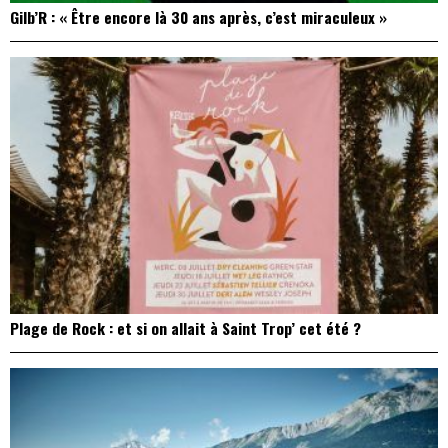
Gilb’R : « Être encore là 30 ans après, c’est miraculeux »
Plage de Rock : et si on allait à Saint Trop’ cet été ?