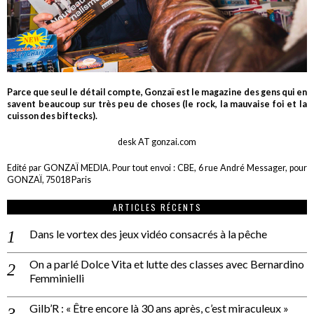
Parce que seul le détail compte, Gonzaï est le magazine des gens qui en
savent beaucoup sur très peu de choses (le rock, la mauvaise foi et la
cuisson des biftecks).
desk AT gonzai.com
Edité par GONZAÏ MEDIA. Pour tout envoi : CBE, 6 rue André Messager, pour
GONZAÏ, 75018 Paris
ARTICLES RÉCENTS
Dans le vortex des jeux vidéo consacrés à la pêche
On a parlé Dolce Vita et lutte des classes avec Bernardino
Femminielli
Gilb’R : « Être encore là 30 ans après, c’est miraculeux »