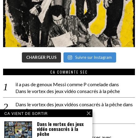
CHARGER PLUS
Suivre sur Instagram
CA COMMENTE SEC
il a pas de genoux Messi comme P comelade
dans
Dans le vortex des jeux vidéo consacrés à la pêche
Dans le vortex des jeux vidéos consacrés à la pêche
dans
PACÔME THIELLEMENT
CA VIENT DE SORTIR
La séance d’Hip Gnose
Dans le vortex des jeux
vidéo consacrés à la
La Patrie
dans
pêche
On a parlé Dolce Vita et lutte des classes avec