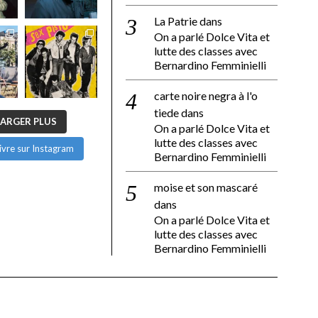
La Patrie
dans
On a parlé Dolce Vita et
lutte des classes avec
Bernardino Femminielli
carte noire negra à l'o
tiede
dans
ARGER PLUS
On a parlé Dolce Vita et
lutte des classes avec
ivre sur Instagram
Bernardino Femminielli
moise et son mascaré
dans
On a parlé Dolce Vita et
lutte des classes avec
Bernardino Femminielli