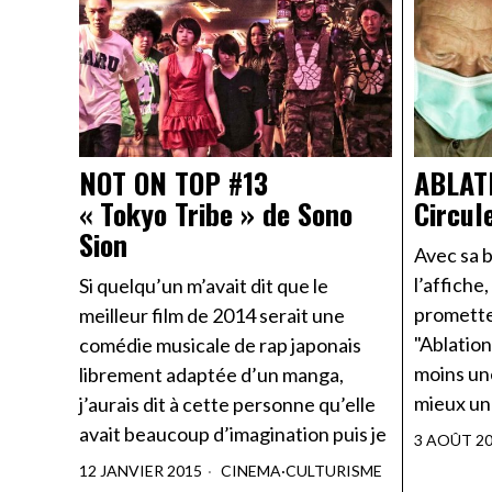
NOT ON TOP #13
ABLAT
« Tokyo Tribe » de Sono
Circule
Sion
Avec sa b
l’affiche
Si quelqu’un m’avait dit que le
promette
meilleur film de 2014 serait une
"Ablation
comédie musicale de rap japonais
moins un
librement adaptée d’un manga,
mieux un
j’aurais dit à cette personne qu’elle
avait beaucoup d’imagination puis je
3 AOÛT 2
12 JANVIER 2015
CINEMA
·
CULTURISME