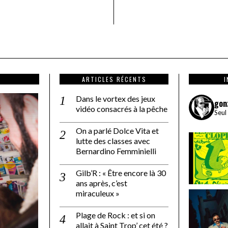
ARTICLES RÉCENTS
Dans le vortex des jeux
gon
vidéo consacrés à la pêche
Seul
On a parlé Dolce Vita et
lutte des classes avec
Bernardino Femminielli
Gilb’R : « Être encore là 30
ans après, c’est
miraculeux »
Plage de Rock : et si on
allait à Saint Trop’ cet été ?