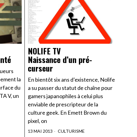
NOLIFE TV
anté
Naissance d’un pré-
curseur
oueurs
sement la
En bientôt six ans d’existence, Nolife
urface du
a su passer du statut de chaîne pour
GTA V, un
gamers japanophiles à celui plus
enviable de prescripteur de la
culture geek. En Emett Brown du
pixel, on
13 MAI 2013
CULTURISME