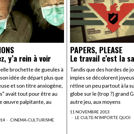
IONS
PAPERS, PLEASE
z, y’a rein à voir
Le travail c’est la s
elle brochette de gueules à
Tandis que des hordes de j
, son idée de départ plus que
impies se décolorent joyeu
use et son titre anxiogène,
rétine un peu partout à la s
s" avait tout pour être au
globe sur le (trop ?) grand 
e œuvre palpitante, au
autre jeu, aux moyens
11 NOVEMBRE 2013
LE CULTE
·
N'IMPORTE QUOI
014
CINEMA
·
CULTURISME