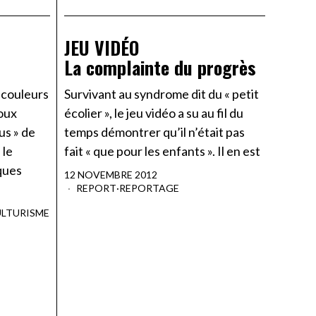
JEU VIDÉO
La complainte du progrès
s couleurs
Survivant au syndrome dit du « petit
doux
écolier », le jeu vidéo a su au fil du
us » de
temps démontrer qu’il n’était pas
 le
fait « que pour les enfants ». Il en est
ques
12 NOVEMBRE 2012
REPORT
·
REPORTAGE
LTURISME