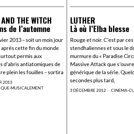
 AND THE WITCH
LUTHER
ns de l’automne
Là où l’Elba blesse
vier 2013 – soit un mois jour
Rouge et noir. C’est par ce
 après cette fin du monde
stendhaliennes et sous le 
surtout permis aux
murmure du « Paradise Circ
s d’abris antiatomiques de
Massive Attack que s’ouvre
e plein les fouilles – sortira
générique de la série. Quel
secondes plus tard,
R 2013
IQUE
·
MUSICALEMENT
3 DÉCEMBRE 2012
CINEMA
·
CU