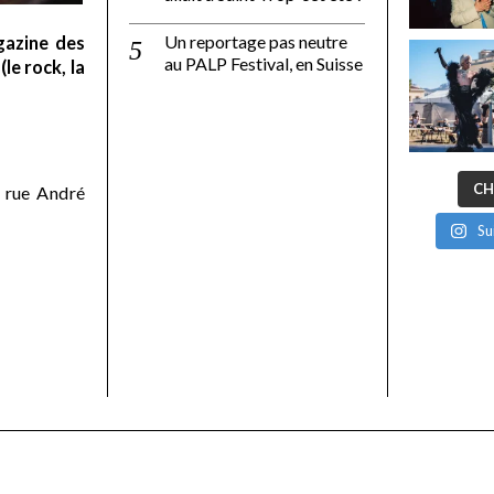
Un reportage pas neutre
gazine des
au PALP Festival, en Suisse
le rock, la
CH
 rue André
Su