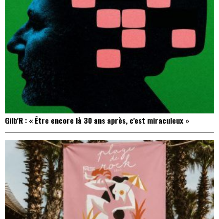
Gilb’R : « Être encore là 30 ans après, c’est miraculeux »