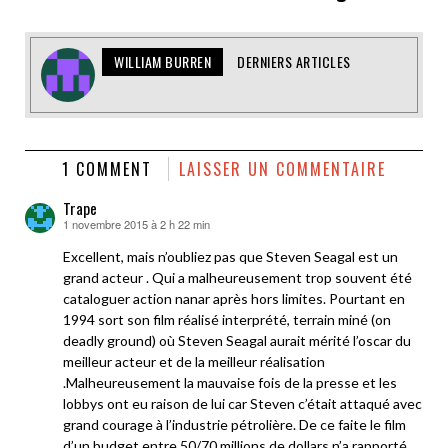
WILLIAM BURREN
DERNIERS ARTICLES
1 COMMENT
LAISSER UN COMMENTAIRE
Trape
1 novembre 2015 à 2 h 22 min
dit :
Excellent, mais n’oubliez pas que Steven Seagal est un
grand acteur . Qui a malheureusement trop souvent été
cataloguer action nanar après hors limites. Pourtant en
1994 sort son film réalisé interprété, terrain miné (on
deadly ground) où Steven Seagal aurait mérité l’oscar du
meilleur acteur et de la meilleur réalisation
.Malheureusement la mauvaise fois de la presse et les
lobbys ont eu raison de lui car Steven c’était attaqué avec
grand courage à l’industrie pétrolière. De ce faite le film
d’un budget entre 50/70 millions de dollars n’a rapporté