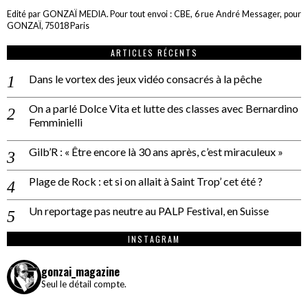
Edité par GONZAÏ MEDIA. Pour tout envoi : CBE, 6 rue André Messager, pour
GONZAÏ, 75018 Paris
ARTICLES RÉCENTS
Dans le vortex des jeux vidéo consacrés à la pêche
On a parlé Dolce Vita et lutte des classes avec Bernardino
Femminielli
Gilb’R : « Être encore là 30 ans après, c’est miraculeux »
Plage de Rock : et si on allait à Saint Trop’ cet été ?
Un reportage pas neutre au PALP Festival, en Suisse
INSTAGRAM
gonzai_magazine
Seul le détail compte.