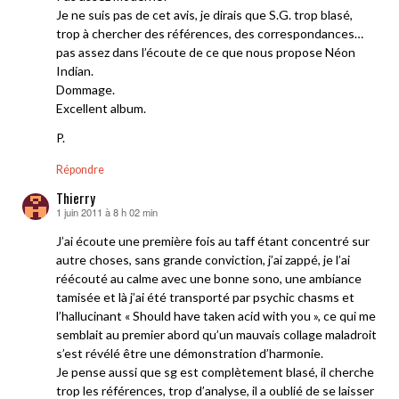
Je ne suis pas de cet avis, je dirais que S.G. trop blasé,
trop à chercher des références, des correspondances…
pas assez dans l’écoute de ce que nous propose Néon
Indian.
Dommage.
Excellent album.
P.
Répondre
Thierry
1 juin 2011 à 8 h 02 min
dit :
J’ai écoute une première fois au taff étant concentré sur
autre choses, sans grande conviction, j’ai zappé, je l’ai
réécouté au calme avec une bonne sono, une ambiance
tamisée et là j’ai été transporté par psychic chasms et
l’hallucinant « Should have taken acid with you », ce qui me
semblait au premier abord qu’un mauvais collage maladroit
s’est révélé être une démonstration d’harmonie.
Je pense aussi que sg est complètement blasé, il cherche
trop les références, trop d’analyse, il a oublié de se laisser