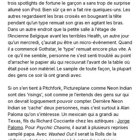
trois spotlights de fortune le garçon a sans trop de surprise
allumé son iPod. Bien sûr ça en a fait rire quelques-uns. Les
autres regardaient les bras croisés en bougeant la tête
pendant qu’un type remuait son gras en agitant les bras.
Dans un autre endroit que la petite salle à l’étage de
l’Ancienne Belgique avant les terribles Health, un autre jour
qu’un mercredi, ç’aurait pu être un micro-évènement. Quand
il a commencé Gothstar, le ‘type’ remuait encore plus vite. A
ce qu’il me semble, personne ne s’est senti troublé au point
d’arracher le papier alu qui recouvrait l’avant de la table où
était posé son matériel. Le sample de toute façon, la plupart
des gens ce soir là ont grandi avec.
Si on s’en tient à Pitchfork, Pictureplane comme Neon Indian
sont des ‘risings’, soit comme je l’entends des gens sur qui
on devrait logiquement pouvoir compter. Derrière Neon
Indian se ‘cache’ deux personnes, mais c’est surtout à Alan
Paloma qu’on s’intéresse. Un mexicain qui a grandi au
Texas, fils du Richard Cocciante chez les aztèques :
Jorge
Palomo
. Pour
Psychic Chasms
, il aurait à plusieurs reprises
samplé papa. Avec
Washed Out
il serait la Rolls de la