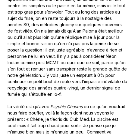
contre les samples ou le passé en lui-même, mais ici le tout
est trop gras pour s’envoler. Tout au long des articles au
sujet du frisé, on en reste toujours à la nostalgie des
années 80, des mélodies gloomy sur quelques souvenirs
de festivités. On n’a jamais dit qu’Alan Paloma était meilleur
ou qu’il allait plus loin qu’une réplique mise à jour pour la
simple et bonne raison qu’on n’a pas pris la peine de se
poser la question : il est juste agréable, n’avance à rien et
personne ne lui en veut. Il n’y a pas à considérer Neon
Indian comme post MGMT ou quoi que ce soit, parce qu’on
s’en fout et remuer sans transpirer reste la grande quête de
notre génération. J’y vois juste un emprunt à 0% pour
continuer un petit bout de route vers l’impasse inévitable du
recyclage des années quatre-vingt, un dernier signal de
fumée qui s’étouffe en lo-fi.
La vérité est qu’avec
Psychic Chasms
ou ce qu’on voudrait
nous faire bouffer, voilà la façon dont nous voyons le
présent : « Chérie, je t’écris du Club Med. La piscine est
cool mais il fait trop chaud pour sortir. Je pense que je
m’amuse bien mais je m’ennuie un peu. Comment va