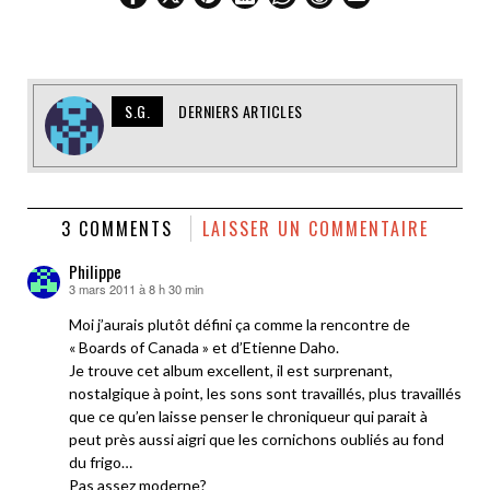
S.G.
DERNIERS ARTICLES
3 COMMENTS
LAISSER UN COMMENTAIRE
Philippe
3 mars 2011 à 8 h 30 min
dit :
Moi j’aurais plutôt défini ça comme la rencontre de
« Boards of Canada » et d’Etienne Daho.
Je trouve cet album excellent, il est surprenant,
nostalgique à point, les sons sont travaillés, plus travaillés
que ce qu’en laisse penser le chroniqueur qui parait à
peut près aussi aigri que les cornichons oubliés au fond
du frigo…
Pas assez moderne?