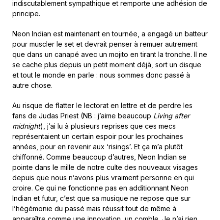
indiscutablement sympathique et remporte une adhésion de
principe.
Neon Indian est maintenant en tournée, a engagé un batteur
pour muscler le set et devrait penser à remuer autrement
que dans un canapé avec un mojito en tirant la tronche. Il ne
se cache plus depuis un petit moment déjà, sort un disque
et tout le monde en parle : nous sommes donc passé à
autre chose.
Au risque de flatter le lectorat en lettre et de perdre les
fans de Judas Priest (NB : j’aime beaucoup
Living after
midnight
), j’ai lu à plusieurs reprises que ces mecs
représentaient un certain espoir pour les prochaines
années, pour en revenir aux ‘risings’. Et ça m’a plutôt
chiffonné. Comme beaucoup d’autres, Neon Indian se
pointe dans le mille de notre culte des nouveaux visages
depuis que nous n’avons plus vraiment personne en qui
croire. Ce qui ne fonctionne pas en additionnant Neon
Indian et futur, c’est que sa musique ne repose que sur
l’hégémonie du passé mais réussit tout de même à
apparaître comme une innovation, un comble. Je n’ai rien