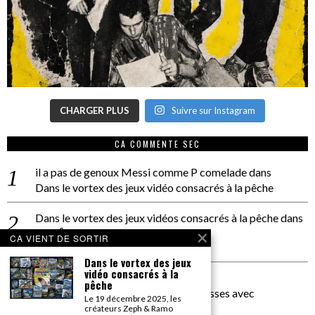
CHARGER PLUS
Suivre sur Instagram
CA COMMENTE SEC
il a pas de genoux Messi comme P comelade
dans
Dans le vortex des jeux vidéo consacrés à la pêche
Dans le vortex des jeux vidéos consacrés à la pêche
dans
PACÔME THIELLEMENT
CA VIENT DE SORTIR
La séance d’Hip Gnose
Dans le vortex des jeux
vidéo consacrés à la
La Patrie
dans
pêche
On a parlé Dolce Vita et lutte des classes avec
Le 19 décembre 2025, les
Bernardino Femminielli
créateurs Zeph & Ramo