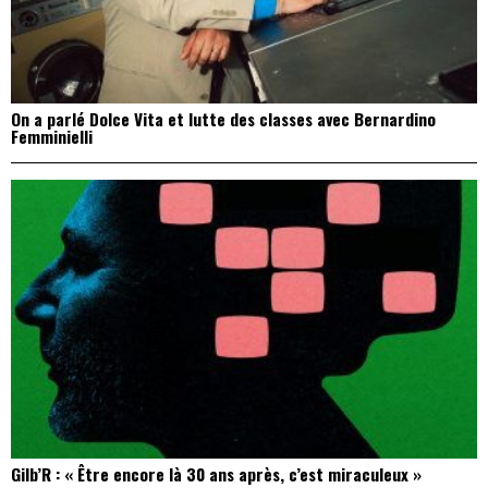
On a parlé Dolce Vita et lutte des classes avec Bernardino
Femminielli
Gilb’R : « Être encore là 30 ans après, c’est miraculeux »