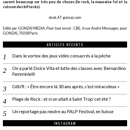
savent beaucoup sur très peu de choses (le rock, la mauvaise foi et la
cuisson des biftecks).
desk AT gonzai.com
Edité par GONZAÏ MEDIA. Pour tout envoi : CBE, 6 rue André Messager, pour
GONZAÏ, 75018 Paris
ARTICLES RÉCENTS
Dans le vortex des jeux vidéo consacrés à la pêche
On a parlé Dolce Vita et lutte des classes avec Bernardino
Femminielli
Gilb’R : « Être encore là 30 ans après, c’est miraculeux »
Plage de Rock : et si on allait à Saint Trop’ cet été ?
Un reportage pas neutre au PALP Festival, en Suisse
INSTAGRAM