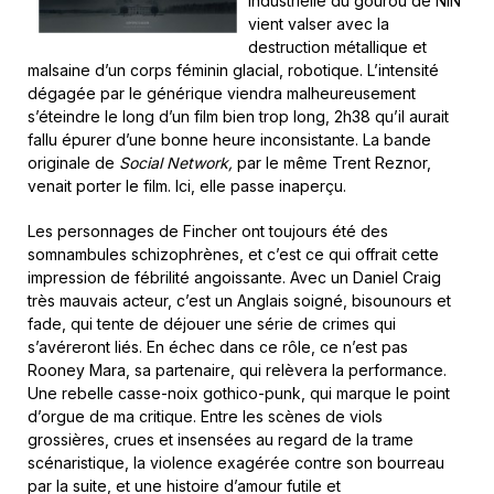
industrielle du gourou de NIN
vient valser avec la
destruction métallique et
malsaine d’un corps féminin glacial, robotique. L’intensité
dégagée par le générique viendra malheureusement
s’éteindre le long d’un film bien trop long, 2h38 qu’il aurait
fallu épurer d’une bonne heure inconsistante. La bande
originale de
Social Network,
par le même Trent Reznor,
venait porter le film. Ici, elle passe inaperçu.
Les personnages de Fincher ont toujours été des
somnambules schizophrènes, et c’est ce qui offrait cette
impression de fébrilité angoissante. Avec un Daniel Craig
très mauvais acteur, c’est un Anglais soigné, bisounours et
fade, qui tente de déjouer une série de crimes qui
s’avéreront liés. En échec dans ce rôle, ce n’est pas
Rooney Mara, sa partenaire, qui relèvera la performance.
Une rebelle casse-noix gothico-punk, qui marque le point
d’orgue de ma critique. Entre les scènes de viols
grossières, crues et insensées au regard de la trame
scénaristique, la violence exagérée contre son bourreau
par la suite, et une histoire d’amour futile et