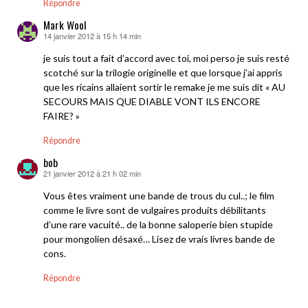
Répondre
Mark Wool
14 janvier 2012 à 15 h 14 min
dit :
je suis tout a fait d’accord avec toi, moi perso je suis resté
scotché sur la trilogie originelle et que lorsque j’ai appris
que les ricains allaient sortir le remake je me suis dit « AU
SECOURS MAIS QUE DIABLE VONT ILS ENCORE
FAIRE? »
Répondre
bob
21 janvier 2012 à 21 h 02 min
dit :
Vous êtes vraiment une bande de trous du cul..; le film
comme le livre sont de vulgaires produits débilitants
d’une rare vacuité.. de la bonne saloperie bien stupide
pour mongolien désaxé… Lisez de vrais livres bande de
cons.
Répondre