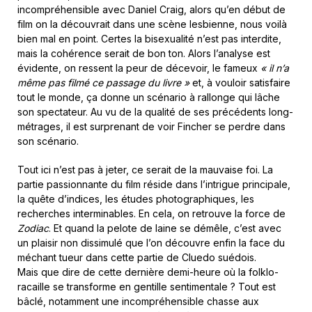
incompréhensible avec Daniel Craig, alors qu’en début de
film on la découvrait dans une scène lesbienne, nous voilà
bien mal en point. Certes la bisexualité n’est pas interdite,
mais la cohérence serait de bon ton. Alors l’analyse est
évidente, on ressent la peur de décevoir, le fameux
« il n’a
même pas filmé ce passage du livre »
et, à vouloir satisfaire
tout le monde, ça donne un scénario à rallonge qui lâche
son spectateur. Au vu de la qualité de ses précédents long-
métrages, il est surprenant de voir Fincher se perdre dans
son scénario.
Tout ici n’est pas à jeter, ce serait de la mauvaise foi. La
partie passionnante du film réside dans l’intrigue principale,
la quête d’indices, les études photographiques, les
recherches interminables. En cela, on retrouve la force de
Zodiac
. Et quand la pelote de laine se démêle, c’est avec
un plaisir non dissimulé que l’on découvre enfin la face du
méchant tueur dans cette partie de Cluedo suédois.
Mais que dire de cette dernière demi-heure où la folklo-
racaille se transforme en gentille sentimentale ? Tout est
bâclé, notamment une incompréhensible chasse aux