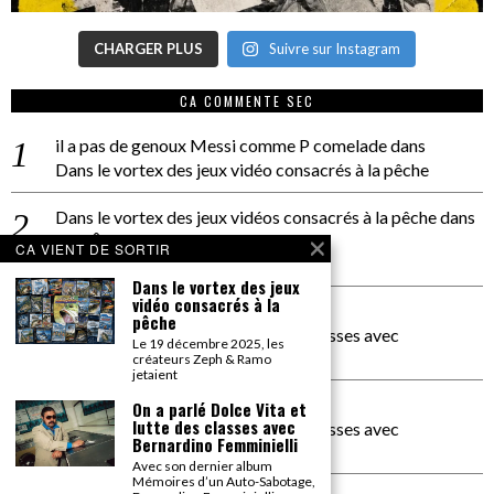
CHARGER PLUS
Suivre sur Instagram
CA COMMENTE SEC
il a pas de genoux Messi comme P comelade
dans
Dans le vortex des jeux vidéo consacrés à la pêche
Dans le vortex des jeux vidéos consacrés à la pêche
dans
PACÔME THIELLEMENT
CA VIENT DE SORTIR
La séance d’Hip Gnose
Dans le vortex des jeux
vidéo consacrés à la
La Patrie
dans
pêche
On a parlé Dolce Vita et lutte des classes avec
Le 19 décembre 2025, les
Bernardino Femminielli
créateurs Zeph & Ramo
jetaient
carte noire negra à l'o tiede
dans
On a parlé Dolce Vita et
lutte des classes avec
On a parlé Dolce Vita et lutte des classes avec
Bernardino Femminielli
Bernardino Femminielli
Avec son dernier album
Mémoires d’un Auto-Sabotage,