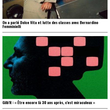
On a parlé Dolce Vita et lutte des classes avec Bernardino
Femminielli
Gilb’R : « Être encore là 30 ans après, c’est miraculeux »