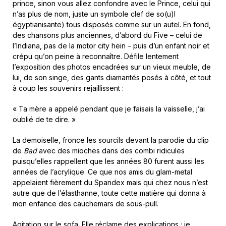
prince, sinon vous allez confondre avec le Prince, celui qui
n’as plus de nom, juste un symbole clef de so(u)l
égyptianisante) tous disposés comme sur un autel. En fond,
des chansons plus anciennes, d’abord du Five – celui de
l’Indiana, pas de la motor city hein – puis d’un enfant noir et
crépu qu’on peine à reconnaître. Défile lentement
l’exposition des photos encadrées sur un vieux meuble, de
lui, de son singe, des gants diamantés posés à côté, et tout
à coup les souvenirs rejaillissent :
« Ta mère a appelé pendant que je faisais la vaisselle, j’ai
oublié de te dire. »
La demoiselle, fronce les sourcils devant la parodie du clip
de
Bad
avec des mioches dans des combi ridicules
puisqu’elles rappellent que les années 80 furent aussi les
années de l’acrylique. Ce que nos amis du glam-metal
appelaient fièrement du Spandex mais qui chez nous n’est
autre que de l’élasthanne, toute cette matière qui donna à
mon enfance des cauchemars de sous-pull.
Agitation sur le sofa. Elle réclame des explications ; je