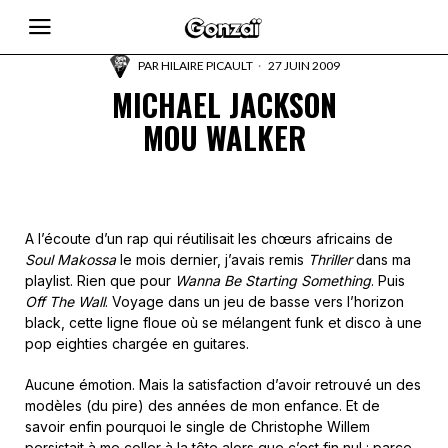
PAR
HILAIRE PICAULT
27 JUIN 2009
MICHAEL JACKSON
MOU WALKER
A l’écoute d’un rap qui réutilisait les chœurs africains de
Soul Makossa
le mois dernier, j’avais remis
Thriller
dans ma
playlist. Rien que pour
Wanna Be Starting Something
. Puis
Off The Wall
. Voyage dans un jeu de basse vers l’horizon
black, cette ligne floue où se mélangent funk et disco à une
pop eighties chargée en guitares.
Aucune émotion. Mais la satisfaction d’avoir retrouvé un des
modèles (du pire) des années de mon enfance. Et de
savoir enfin pourquoi le single de Christophe Willem
persistait à me coller à la tête alors que c’est fin nul : parce