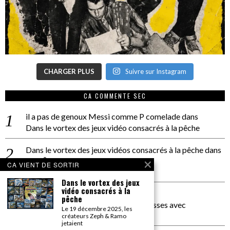
CHARGER PLUS
Suivre sur Instagram
CA COMMENTE SEC
il a pas de genoux Messi comme P comelade
dans
Dans le vortex des jeux vidéo consacrés à la pêche
Dans le vortex des jeux vidéos consacrés à la pêche
dans
PACÔME THIELLEMENT
CA VIENT DE SORTIR
La séance d’Hip Gnose
Dans le vortex des jeux
vidéo consacrés à la
La Patrie
dans
pêche
On a parlé Dolce Vita et lutte des classes avec
Le 19 décembre 2025, les
Bernardino Femminielli
créateurs Zeph & Ramo
jetaient