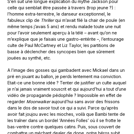
S’en suit une longue explication du mythe Jackson pour
celle qui semblait être passée à travers (trop jeune ?) :
l’homme extra-terrestre, le danseur exceptionnel, le
fabuleux clip de
Thriller
qui m’avait filé la chair de poule (en
même temps j’avais 5 ans) et rendu malade toute une nuit
pour l’avoir seulement aperçu à la télé – avant qu’on ne
m’explique que je faisais une gastro-entérite –, l’entourage
culte de Paul McCartney et Liz Taylor, les partitions de
basse à déclencher des syncopes bien que sûrement
jouées au synthé, etc.
A l’image des gosses qui gambadent avec Mickael dans un
pré en jouant au ballon, je perds lentement ma conviction.
Etait-ce une bonne idée ? Tenter de justifier un culte auquel
je n’ai jamais vraiment souscrit et qui aujourd’hui a tout d’une
vidéo de propagande pédophile ? Impossible en effet de
regarder
Moonwalker
aujourd’hui sans avoir des frissons
dans le dos de savoir tout ce qui a suivi. Parce qu’après
avoir fait joujou avec les mioches, voilà que Bambi tente de
les traîner dans un bordel ‘Années Folles’ où il se frotte le
bas-ventre contre quelques catins. Puis, sous couvert de
combattre un méchant dealer de dope, notre héros subit