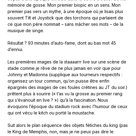
mémoire de gosse. Mon premier biopic en un sens. Mon
premier pas vers un mythe, à une époque où je lisais plus
souvent Tilt et Joystick que des torchons qui parlaient de
ce que mon père nommait – sans mâcher ses mots – de la
musique de singe.
Résultat ? 93 minutes d’auto-fame, dont au bas mot 45
d’ennui.
Les premières images de la staaaarrr live sur une scène de
stade comme je rêve de ne plus jamais en voir que pour
Johnny et Madonna (supplique aux tourneurs respectifs :
organisez un tour commun, qu’on puisse être enfin
épargnés des images de ces foules crétines au JT du soir.)
prêtent plus à sourire (« t’as vu la grosse au premier rang
qui s’évanouit en live ? ») qu’à la fascination. Nous
évoquons l’époque du stadium rock avec l’humour de ceux
qui ont vécu le kitch ou porté la moustache.
Suit alors le plan séquence des objets fétiches du king (pas
le King de Memphis, non, mais je ne peux pas dire le