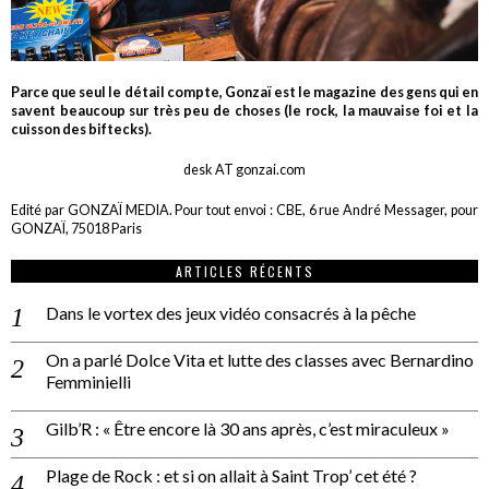
Parce que seul le détail compte, Gonzaï est le magazine des gens qui en
savent beaucoup sur très peu de choses (le rock, la mauvaise foi et la
cuisson des biftecks).
desk AT gonzai.com
Edité par GONZAÏ MEDIA. Pour tout envoi : CBE, 6 rue André Messager, pour
GONZAÏ, 75018 Paris
ARTICLES RÉCENTS
Dans le vortex des jeux vidéo consacrés à la pêche
On a parlé Dolce Vita et lutte des classes avec Bernardino
Femminielli
Gilb’R : « Être encore là 30 ans après, c’est miraculeux »
Plage de Rock : et si on allait à Saint Trop’ cet été ?