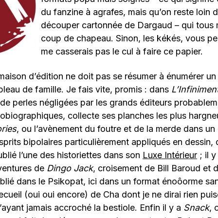
du fanzine à agrafes, mais qu’on reste loin 
découper cartonnée de Dargaud – qui tous m
coup de chapeau. Sinon, les kékés, vous pe
me casserais pas le cul à faire ce papier.
maison d’édition ne doit pas se résumer à énumérer un
ableau de famille. Je fais vite, promis : dans
L’Infinime
de perles négligées par les grands éditeurs probable
obiographiques, collecte ses planches les plus hargneus
ries
, ou l’avènement du foutre et de la merde dans un 
sprits bipolaires particulièrement appliqués en dessin,
ublié l’une des historiettes dans son
Luxe Intérieur
; il 
aventures de
Dingo Jack
, croisement de Bill Baroud et d
blié dans le Psikopat, ici dans un format énoôorme sa
ecueil (oui oui encore) de Cha dont je ne dirai rien pui
 n’ayant jamais accroché la bestiole. Enfin il y a
Snack
, 