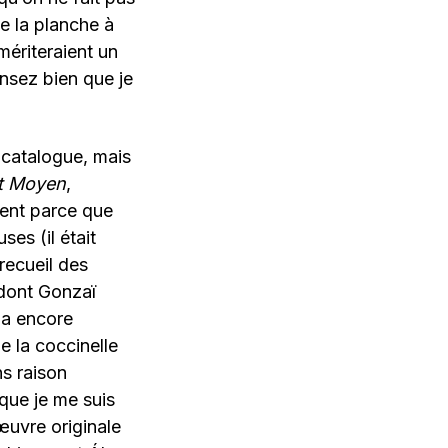
de la planche à
ériteraient un
nsez bien que je
 catalogue, mais
nt Moyen
,
ment parce que
es (il était
recueil des
 dont Gonzaï
y a encore
e la coccinelle
ns raison
sque je me suis
œuvre originale