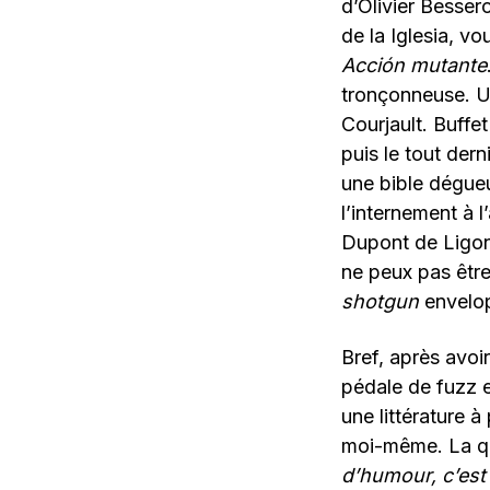
d’Olivier Besser
de la Iglesia, v
Acción mutante
tronçonneuse. Un
Courjault. Buffet
puis le tout der
une bible dégueu
l’internement à l
Dupont de Ligon
ne peux pas être
shotgun
envelop
Bref, après avoir
pédale de fuzz e
une littérature à 
moi-même. La que
d’humour, c’est 