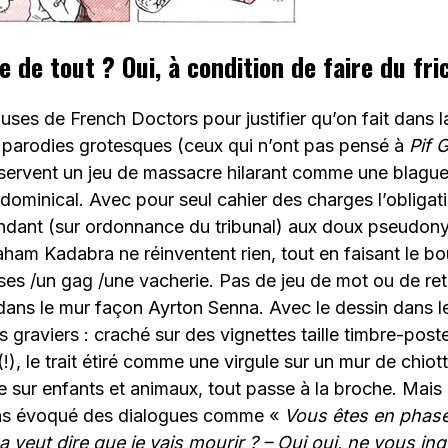
e de tout ? Oui, à condition de faire du fri
uses de French Doctors pour justifier qu’on fait dans l
x parodies grotesques (ceux qui n’ont pas pensé à
Pif 
 servent un jeu de massacre hilarant comme une blagu
dominical. Avec pour seul cahier des charges l’obligatio
ondant (sur ordonnance du tribunal) aux doux pseudon
am Kadabra ne réinventent rien, tout en faisant le bo
ses /un gag /une vacherie. Pas de jeu de mot ou de r
dans le mur façon Ayrton Senna. Avec le dessin dans le
s graviers : craché sur des vignettes taille timbre-post
(!), le trait étiré comme une virgule sur un mur de chiot
e sur enfants et animaux, tout passe à la broche. Mais o
pas évoqué des dialogues comme «
Vous êtes en phase
 veut dire que je vais mourir ? – Oui oui, ne vous in