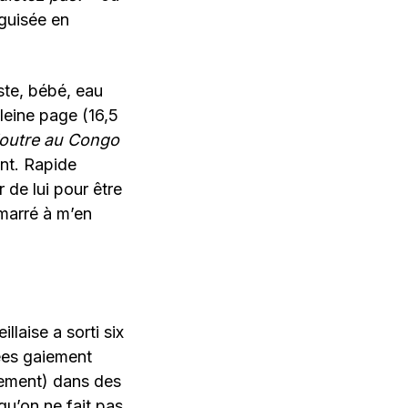
guisée en
este, bébé, eau
leine page (16,5
loutre au Congo
ant. Rapide
r de lui pour être
marré à m’en
llaise a sorti six
ées gaiement
hement) dans des
qu’on ne fait pas