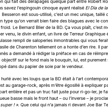
on qui fait des dérapages quelque part entre Robert Ro
ous savez l’espingouin cinoque ayant réalisé
El Día de l
. Besseron est sous-utilisé, c’est un mec unique, taillé 
 type qu’on verrait bien faire des blagues avec le co
 froid. Le Bernard Blier de la BD.
Ça vous plaît, c’est moi
nier venu, le divin enfant, un livre de Terreur Graphiqu
lasse rempli de saloperies inmontrables qui vous fera
’asile de Charenton tellement on a honte d’en rire. Il pa
nès a demandé à rédiger la préface en cas de réimpre
 objectif sur le fond mais le bouquin, lui, est puremen
pé dans du papier de soie par le vendeur.
 hurlé avec les loups que la BD était à l’art contempora
st au garage-rock, après m’être égosillé à expliquer pa
part entière et pas un truc fait juste pour ri-go-ler, je fa
ue basse mais le front haut – ou l’inverse – je procl
super ! »
. Que celui qui n’a jamais ri devant Joe Bar T