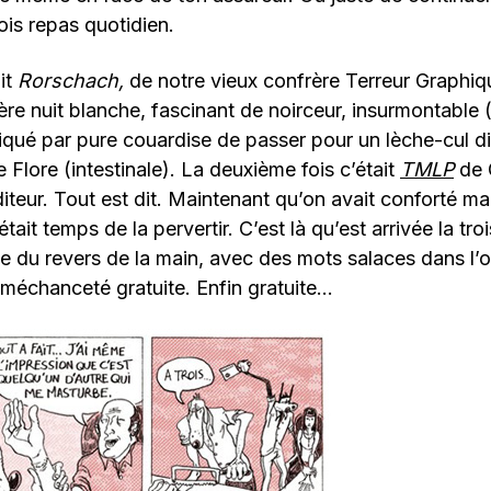
ois repas quotidien.
it
Rorschach,
de notre vieux confrère Terreur Graphiq
e nuit blanche, fascinant de noirceur, insurmontable 
niqué par pure couardise de passer pour un lèche-cul d
e Flore (intestinale). La deuxième fois c’était
TMLP
de G
teur. Tout est dit. Maintenant qu’on avait conforté ma
était temps de la pervertir. C’est là qu’est arrivée la tr
e du revers de la main, avec des mots salaces dans l’ore
 méchanceté gratuite. Enfin gratuite…