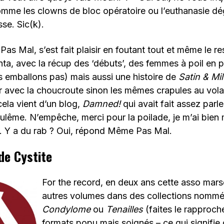
mme les clowns de bloc opératoire ou l’euthanasie dé
se. Sic(k).
Pas Mal, s’est fait plaisir en foutant tout et même le r
nta, avec la récup des ‘débuts’, des femmes à poil en p
 emballons pas) mais aussi une histoire de
Satin & Mi
oir avec la choucroute sinon les mêmes crapules au vol
cela vient d’un blog,
Damned!
qui avait fait assez parle
lême. N’empêche, merci pour la poilade, je m’ai bien 
e. Y a du rab ? Oui, répond Même Pas Mal.
de Cystite
For the record, en deux ans cette asso marsei
autres volumes dans des collections nomm
Condylome
ou
Tenailles
(faites le rapproc
formats popu mais soignés – ce qui signifie 