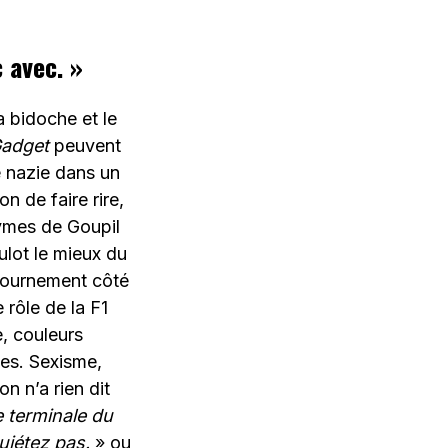
c avec. »
a bidoche et le
Gadget
peuvent
e nazie dans un
n de faire rire,
ymes de Goupil
ulot le mieux du
etournement côté
 rôle de la F1
e, couleurs
tes. Sexisme,
n n’a rien dit
 terminale du
quiétez pas.
» ou