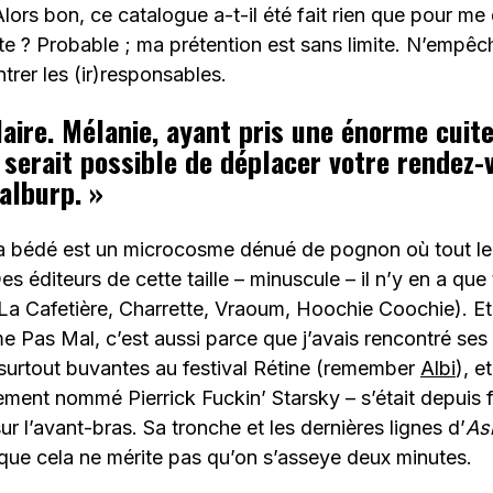
lors bon, ce catalogue a-t-il été fait rien que pour me 
te ? Probable ; ma prétention est sans limite. N’empêc
trer les (ir)responsables.
aire. Mélanie, ayant pris une énorme cuite 
 serait possible de déplacer votre rendez-
alburp. »
 la bédé est un microcosme dénué de pognon où tout l
s éditeurs de cette taille – minuscule – il n’y en a que
a Cafetière, Charrette, Vraoum, Hoochie Coochie). Et 
 Pas Mal, c’est aussi parce que j’avais rencontré ses
surtout buvantes au festival Rétine (remember
Albi
), e
ement nommé Pierrick Fuckin’ Starsky – s’était depuis f
r l’avant-bras. Sa tronche et les dernières lignes d’
As
que cela ne mérite pas qu’on s’asseye deux minutes.