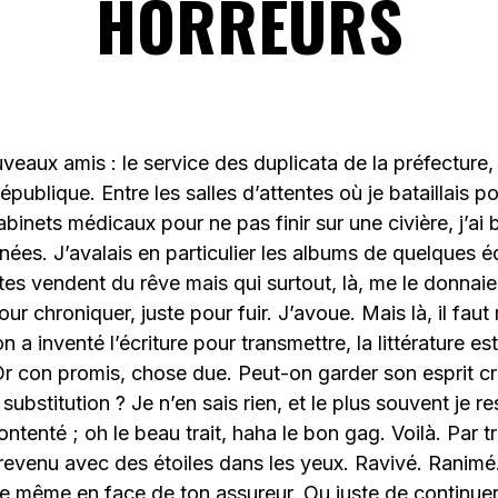
HORREURS
eaux amis : le service des duplicata de la préfecture, 
épublique. Entre les salles d’attentes où je bataillais p
abinets médicaux pour ne pas finir sur une civière, j’ai
ées. J’avalais en particulier les albums de quelques é
tes vendent du rêve mais qui surtout, là, me le donnaie
 chroniquer, juste pour fuir. J’avoue. Mais là, il faut 
 on a inventé l’écriture pour transmettre, la littérature e
r con promis, chose due. Peut-on garder son esprit cr
substitution ? Je n’en sais rien, et le plus souvent je r
ontenté ; oh le beau trait, haha le bon gag. Voilà. Par tr
s revenu avec des étoiles dans les yeux. Ravivé. Ranimé.
re même en face de ton assureur. Ou juste de continue