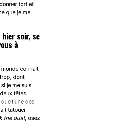
donner tort et
he que je me
hier soir, se
vous à
e monde connaît
 trop, dont
si je me suis
 deux têtes
t que l’une des
ait tatouer
k the dust
, osez