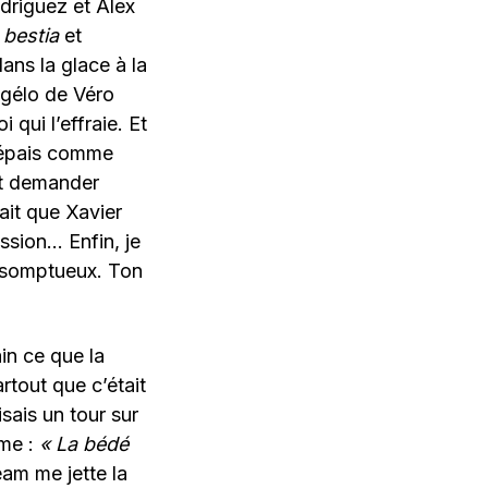
driguez et Álex
a bestia
et
dans la glace à la
ngélo de Véro
 qui l’effraie. Et
e épais comme
it demander
rait que Xavier
ssion… Enfin, je
t somptueux. Ton
in ce que la
rtout que c’était
isais un tour sur
ame :
« La bédé
eam me jette la