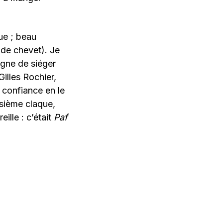
ue ; beau
(de chevet). Je
igne de siéger
illes Rochier,
 confiance en le
oisième claque,
ille : c’était
Paf