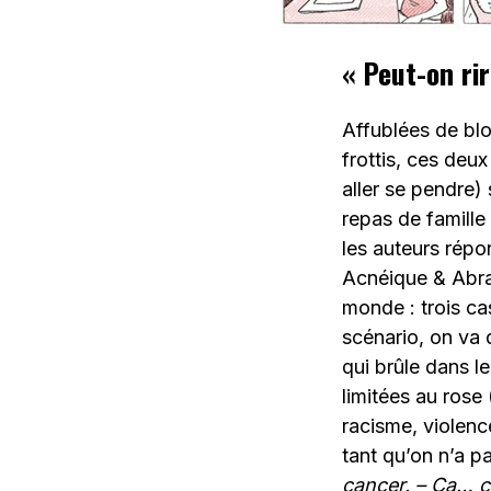
« Peut-on rir
Affublées de blo
frottis, ces deu
aller se pendre)
repas de famille 
les auteurs rép
Acnéique & Abrah
monde : trois ca
scénario, on va 
qui brûle dans le
limitées au rose 
racisme, violenc
tant qu’on n’a 
cancer. – Ça… ça