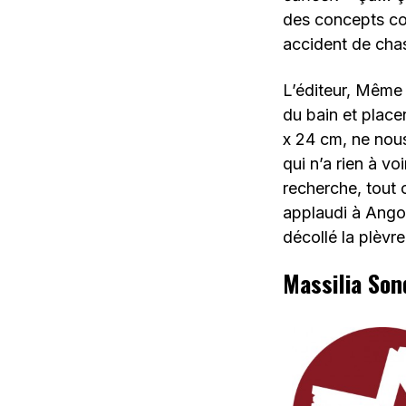
des concepts co
accident de chas
L’éditeur, Même 
du bain et place
x 24 cm, ne nous
qui n’a rien à v
recherche, tout 
applaudi à Angou
décollé la plèvr
Massilia Son