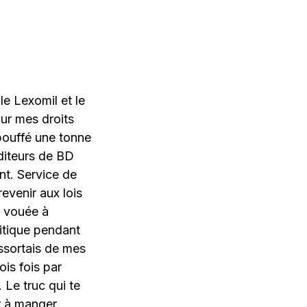
le Lexomil et le
our mes droits
 bouffé une tonne
diteurs de BD
nt. Service de
revenir aux lois
st vouée à
itique pendant
essortais de mes
ois fois par
 Le truc qui te
r à manger