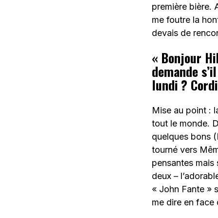
première bière. A
me foutre la hon
devais de rencon
« Bonjour Hil
demande s’il
lundi ? Cordi
Mise au point :
tout le monde. De
quelques bons (L
tourné vers Même
pensantes mais 
deux – l’adorabl
« John Fante » su
me dire en face 