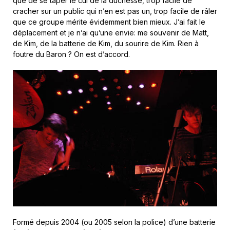
que de se taper le cul de la duchesse, trop facile de
cracher sur un public qui n’en est pas un, trop facile de râler
que ce groupe mérite évidemment bien mieux. J’ai fait le
déplacement et je n’ai qu’une envie: me souvenir de Matt,
de Kim, de la batterie de Kim, du sourire de Kim. Rien à
foutre du Baron ? On est d’accord.
Formé depuis 2004 (ou 2005 selon la police) d’une batterie