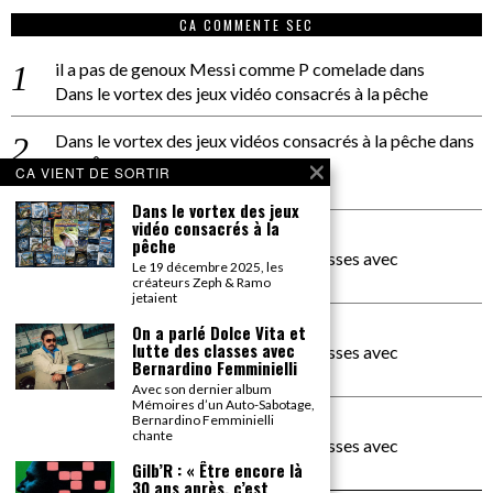
CA COMMENTE SEC
il a pas de genoux Messi comme P comelade
dans
Dans le vortex des jeux vidéo consacrés à la pêche
Dans le vortex des jeux vidéos consacrés à la pêche
dans
PACÔME THIELLEMENT
CA VIENT DE SORTIR
La séance d’Hip Gnose
Dans le vortex des jeux
vidéo consacrés à la
La Patrie
dans
pêche
On a parlé Dolce Vita et lutte des classes avec
Le 19 décembre 2025, les
Bernardino Femminielli
créateurs Zeph & Ramo
jetaient
carte noire negra à l'o tiede
dans
On a parlé Dolce Vita et
lutte des classes avec
On a parlé Dolce Vita et lutte des classes avec
Bernardino Femminielli
Bernardino Femminielli
Avec son dernier album
Mémoires d’un Auto-Sabotage,
moise et son mascaré
dans
Bernardino Femminielli
chante
On a parlé Dolce Vita et lutte des classes avec
Bernardino Femminielli
Gilb’R : « Être encore là
30 ans après, c’est