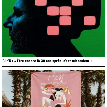
Gilb’R : « Être encore là 30 ans après, c’est miraculeux »