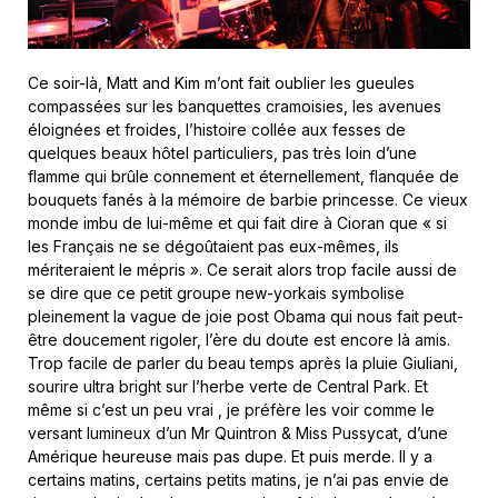
Ce soir-là, Matt and Kim m’ont fait oublier les gueules
compassées sur les banquettes cramoisies, les avenues
éloignées et froides, l’histoire collée aux fesses de
quelques beaux hôtel particuliers, pas très loin d’une
flamme qui brûle connement et éternellement, flanquée de
bouquets fanés à la mémoire de barbie princesse. Ce vieux
monde imbu de lui-même et qui fait dire à Cioran que « si
les Français ne se dégoûtaient pas eux-mêmes, ils
mériteraient le mépris ». Ce serait alors trop facile aussi de
se dire que ce petit groupe new-yorkais symbolise
pleinement la vague de joie post Obama qui nous fait peut-
être doucement rigoler, l’ère du doute est encore là amis.
Trop facile de parler du beau temps après la pluie Giuliani,
sourire ultra bright sur l’herbe verte de Central Park. Et
même si c’est un peu vrai , je préfère les voir comme le
versant lumineux d’un Mr Quintron & Miss Pussycat, d’une
Amérique heureuse mais pas dupe. Et puis merde. Il y a
certains matins, certains petits matins, je n’ai pas envie de