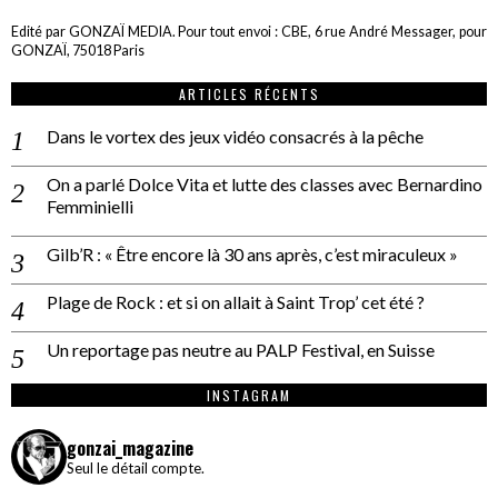
Edité par GONZAÏ MEDIA. Pour tout envoi : CBE, 6 rue André Messager, pour
GONZAÏ, 75018 Paris
ARTICLES RÉCENTS
Dans le vortex des jeux vidéo consacrés à la pêche
On a parlé Dolce Vita et lutte des classes avec Bernardino
Femminielli
Gilb’R : « Être encore là 30 ans après, c’est miraculeux »
Plage de Rock : et si on allait à Saint Trop’ cet été ?
Un reportage pas neutre au PALP Festival, en Suisse
INSTAGRAM
gonzai_magazine
Seul le détail compte.