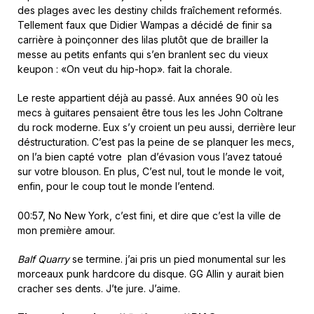
des plages avec les destiny childs fraîchement reformés.
Tellement faux que Didier Wampas a décidé de finir sa
carrière à poinçonner des lilas plutôt que de brailler la
messe au petits enfants qui s’en branlent sec du vieux
keupon : «On veut du hip-hop». fait la chorale.
Le reste appartient déjà au passé. Aux années 90 où les
mecs à guitares pensaient être tous les les John Coltrane
du rock moderne. Eux s’y croient un peu aussi, derrière leur
déstructuration. C’est pas la peine de se planquer les mecs,
on l’a bien capté votre plan d’évasion vous l’avez tatoué
sur votre blouson. En plus, C’est nul, tout le monde le voit,
enfin, pour le coup tout le monde l’entend.
00:57, No New York, c’est fini, et dire que c’est la ville de
mon première amour.
Balf Quarry
se termine. j’ai pris un pied monumental sur les
morceaux punk hardcore du disque. GG Allin y aurait bien
cracher ses dents. J’te jure. J’aime.