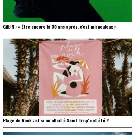
Gilb’R : « Être encore là 30 ans après, c’est miraculeux »
Plage de Rock : et si on allait à Saint Trop’ cet été ?