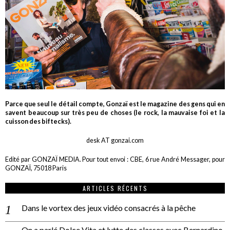
Parce que seul le détail compte, Gonzaï est le magazine des gens qui en
savent beaucoup sur très peu de choses (le rock, la mauvaise foi et la
cuisson des biftecks).
desk AT gonzai.com
Edité par GONZAÏ MEDIA. Pour tout envoi : CBE, 6 rue André Messager, pour
GONZAÏ, 75018 Paris
ARTICLES RÉCENTS
Dans le vortex des jeux vidéo consacrés à la pêche
On a parlé Dolce Vita et lutte des classes avec Bernardino