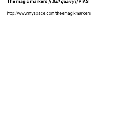
The magic markers //
Balf quarry
// PIAS
http://www.myspace.com/theemagikmarkers