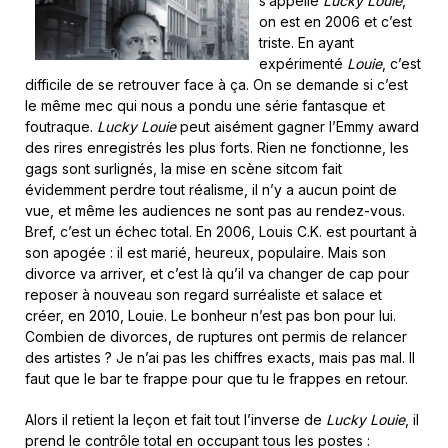
s’appelle
Lucky Louie
,
on est en 2006 et c’est
triste. En ayant
expérimenté
Louie
, c’est
difficile de se retrouver face à ça. On se demande si c’est
le même mec qui nous a pondu une série fantasque et
foutraque.
Lucky Louie
peut aisément gagner l’Emmy award
des rires enregistrés les plus forts. Rien ne fonctionne, les
gags sont surlignés, la mise en scène sitcom fait
évidemment perdre tout réalisme, il n’y a aucun point de
vue, et même les audiences ne sont pas au rendez-vous.
Bref, c’est un échec total. En 2006, Louis C.K. est pourtant à
son apogée : il est marié, heureux, populaire. Mais son
divorce va arriver, et c’est là qu’il va changer de cap pour
reposer à nouveau son regard surréaliste et salace et
créer, en 2010, Louie. Le bonheur n’est pas bon pour lui.
Combien de divorces, de ruptures ont permis de relancer
des artistes ? Je n’ai pas les chiffres exacts, mais pas mal. Il
faut que le bar te frappe pour que tu le frappes en retour.
Alors il retient la leçon et fait tout l’inverse de
Lucky Louie
, il
prend le contrôle total en occupant tous les postes :