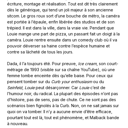
écriture, montage et réalisation. Tout est dit très clairement
dès le générique, qui tend un joli majeur à son ancienne
sitcom. Le gros roux sort d’une bouche de métro, la caméra
est portée à l’épaule, enfin libérée des studios et de son
trépied. Il est dans la ville, dans la vraie vie. Pendant que
Louie mange une part de pizza, un passant fait un doigt à la
caméra. Louie rentre ensuite dans un comedy club où il va
pouvoir déverser sa haine contre l’espèce humaine et
contre sa lâcheté de tous les jours.
Dada, il l’a toujours été. Pour preuve,
Ice cream
, son court-
métrage de 1993 (visible sur sa chaîne YouTube), où une
femme tombe enceinte dès qu’elle baise. Pour ceux qui
pensent tomber sur du
Curb your enthusiasm
ou du
Seinfeld
,
Louie
peut désarçonner. Car
Louie
c’est de
l’humour noir, du radical. La plupart des épisodes n’ont pas
d’histoire, pas de sens, pas de chute. Ce ne sont pas des
scénarios bien fignolés à la Curb. Non, on ne sait jamais sur
quoi on va tomber. Il n’y a aucune envie d’être efficace,
pourtant tout est là, tout est phénomène, et Malback bande
à nouveau.