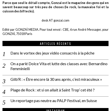
Parce que seul le détail compte, Gonzaï est le magazine des gens qui en
savent beaucoup sur très peu de choses (le rock, la mauvaise foi et la
cuisson des biftecks).
desk AT gonzai.com
Edité par GONZAÏ MEDIA. Pour tout envoi : CBE, 6 rue André Messager, pour
GONZAÏ, 75018 Paris
ARTICLES RÉCENTS
Dans le vortex des jeux vidéo consacrés à la pêche
On a parlé Dolce Vita et lutte des classes avec Bernardino
Femminielli
Gilb’R : « Être encore là 30 ans après, c’est miraculeux »
Plage de Rock : et si on allait à Saint Trop’ cet été ?
Un reportage pas neutre au PALP Festival, en Suisse
INSTAGRAM