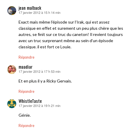
jean malback
17 janvier 2012 à 15 h 14 min
dit :
Exact mais même l’épisode sur l’Irak, qui est assez
classique en effet et surement un peu plus chère que les
autres, se finit sur ce truc du caneton! Il revient toujours
avec un truc surprenant même au sein d’un épisode
classique. il est fort ce Louie.
Répondre
maadiar
17 janvier 2012 à 17 h 53 min
dit :
Et en plus il y a Ricky Gervais.
Répondre
WhistleTaste
17 janvier 2012 à 19 h 21 min
dit :
Génie.
Répondre