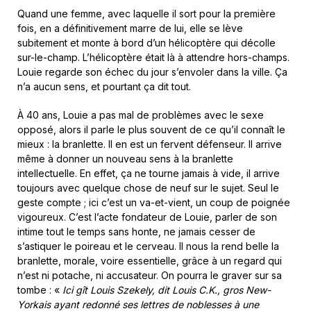
Quand une femme, avec laquelle il sort pour la première
fois, en a définitivement marre de lui, elle se lève
subitement et monte à bord d’un hélicoptère qui décolle
sur-le-champ. L’hélicoptère était là à attendre hors-champs.
Louie regarde son échec du jour s’envoler dans la ville. Ça
n’a aucun sens, et pourtant ça dit tout.
À 40 ans, Louie a pas mal de problèmes avec le sexe
opposé, alors il parle le plus souvent de ce qu’il connaît le
mieux : la branlette. Il en est un fervent défenseur. Il arrive
même à donner un nouveau sens à la branlette
intellectuelle. En effet, ça ne tourne jamais à vide, il arrive
toujours avec quelque chose de neuf sur le sujet. Seul le
geste compte ; ici c’est un va-et-vient, un coup de poignée
vigoureux. C’est l’acte fondateur de Louie, parler de son
intime tout le temps sans honte, ne jamais cesser de
s’astiquer le poireau et le cerveau. Il nous la rend belle la
branlette, morale, voire essentielle, grâce à un regard qui
n’est ni potache, ni accusateur. On pourra le graver sur sa
tombe : «
Ici gît Louis Szekely, dit Louis C.K., gros New-
Yorkais ayant redonné ses lettres de noblesses à une