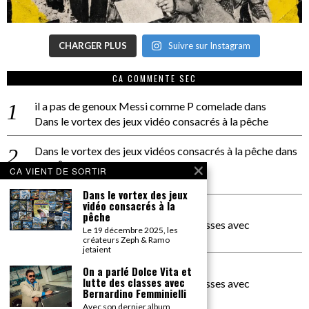
CHARGER PLUS
Suivre sur Instagram
CA COMMENTE SEC
il a pas de genoux Messi comme P comelade
dans
Dans le vortex des jeux vidéo consacrés à la pêche
Dans le vortex des jeux vidéos consacrés à la pêche
dans
PACÔME THIELLEMENT
CA VIENT DE SORTIR
La séance d’Hip Gnose
Dans le vortex des jeux
vidéo consacrés à la
La Patrie
dans
pêche
On a parlé Dolce Vita et lutte des classes avec
Le 19 décembre 2025, les
Bernardino Femminielli
créateurs Zeph & Ramo
jetaient
carte noire negra à l'o tiede
dans
On a parlé Dolce Vita et
lutte des classes avec
On a parlé Dolce Vita et lutte des classes avec
Bernardino Femminielli
Bernardino Femminielli
Avec son dernier album