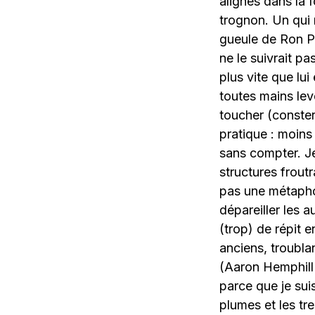
alignés dans la 
trognon. Un qui 
gueule de Ron P
ne le suivrait pa
plus vite que lu
toutes mains lev
toucher (conster
pratique : moins
sans compter. Je
structures frout
pas une métaphor
dépareiller les a
(trop) de répit 
anciens, troubla
(Aaron Hemphill 
parce que je suis
plumes et les tr