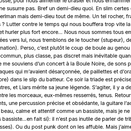
fosse, pour nous alimenter le brasier et nous enflammer
ne susurre pas. Bref un demi-dieu quoi. En slim certes 
erlman mais demi-dieu tout de même. Un tel rocher, f
s ? Lutter contre le temps qui nous bouffera trop vite la
i et hurler plus fort encore… Nous nous sommes tous e
ées vers lui, nous tremblons de le toucher (stupeur), d
nation). Perso, c’est plutôt le coup de boule au genou
 commun, plus classe, pas discret mais inévitable quan
 me souviens d’un concert à la Boule Noire, de sons plu
raques qui m’avaient désarçonnée, de paillettes et d’or
e) dans le slip du batteur. Ce soir la triade est précis
utres, et Liars mérite sa jeune légende. S’agiter, il y a d
entre les morceaux, eux-mêmes resserrés, tenus. Retou
nts, une percussion précise et obsédante, la guitare 
beau, calme et attentif comme un bassiste, mais je ne
 bassiste…en fait si): il n’est pas inutile de parler de tri
esses). Ou du post punk dont on les affuble. Mais j’aim