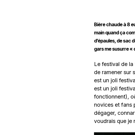
Bière chaude à 8 eu
main quand ça comme
d’épaules, de sac de 
gars me susurre «
Le festival de la 
de ramener sur s
est un joli festiv
est un joli fest
fonctionnent), o
novices et fans 
dégager, connard
voudrais que je