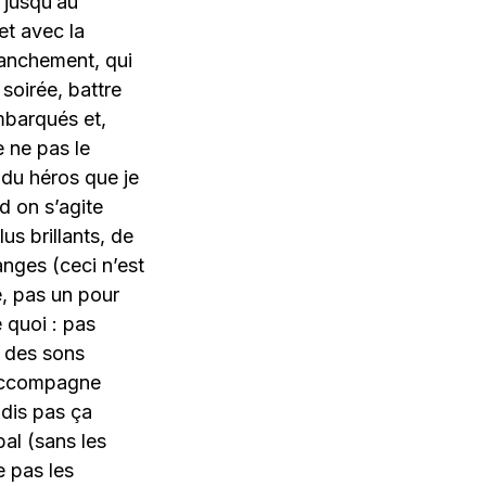
 jusqu’au
et avec la
ranchement, qui
 soirée, battre
mbarqués et,
e ne pas le
 du héros que je
d on s’agite
s brillants, de
anges (ceci n’est
e, pas un pour
e quoi : pas
r des sons
l’accompagne
 dis pas ça
bal (sans les
e pas les