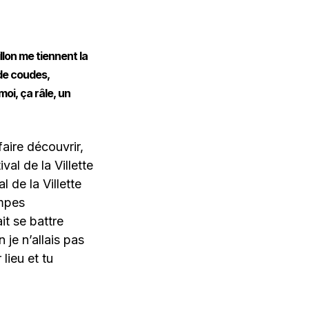
llon me tiennent la
 de coudes,
moi, ça râle, un
 faire découvrir,
al de la Villette
l de la Villette
ompes
it se battre
 je n’allais pas
lieu et tu