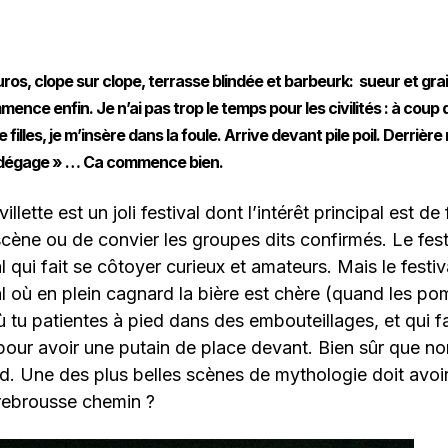
ros, clope sur clope, terrasse blindée et barbeurk: sueur et grai
nce enfin. Je n’ai pas trop le temps pour les civilités : à coup
filles, je m’insère dans la foule. Arrive devant pile poil. Derrière 
 dégage » … Ca commence bien.
villette est un joli festival dont l’intérêt principal est de
cène ou de convier les groupes dits confirmés. Le festiv
al qui fait se côtoyer curieux et amateurs. Mais le festiva
ival où en plein cagnard la bière est chère (quand les p
ù tu patientes à pied dans des embouteillages, et qui fa
pour avoir une putain de place devant. Bien sûr que non
. Une des plus belles scènes de mythologie doit avoir 
 rebrousse chemin ?