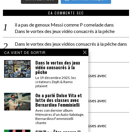
CA COMMENTE SEC
il a pas de genoux Messi comme P comelade
dans
Dans le vortex des jeux vidéo consacrés à la pêche
Dans le vortex des jeux vidéos consacrés à la pêche
dans
PACÔME THIELLEMENT
CA VIENT DE SORTIR
La séance d’Hip Gnose
Dans le vortex des jeux
vidéo consacrés à la
La Patrie
dans
pêche
On a parlé Dolce Vita et lutte des classes avec
Le 19 décembre 2025, les
Bernardino Femminielli
créateurs Zeph & Ramo
jetaient
carte noire negra à l'o tiede
dans
On a parlé Dolce Vita et
lutte des classes avec
On a parlé Dolce Vita et lutte des classes avec
Bernardino Femminielli
Bernardino Femminielli
Avec son dernier album
Mémoires d’un Auto-Sabotage,
moise et son mascaré
dans
Bernardino Femminielli
chante
On a parlé Dolce Vita et lutte des classes avec
Bernardino Femminielli