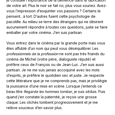
je constate l’importance de la démence dans la fabrication
de votre art. Plus le noir se fait roi, plus vous souriez. Avez-
vous l’impression d’esquinter vos passions ? Certains le
pensent…à tort. D’autres fuient cette psychologie de
pacotille. Au milieu se terre des étrangers qui ne désirent
aucunement répondre à toutes ces questions, juste se faire
emballer par votre cinéma. J’en suis partisan.
Vous entrez dans le cinéma par la grande porte mais vous
êtes affublé d’un nom qui peut vous déséquilibrer. Les
professionnels de la profession
ne sont pas très friands du
cinéma de Michel (votre père, dialoguiste réputé) et
préfère ceux de François ou de Jean-Luc. J’en suis aussi
partisan. Je ne me suis jamais accoquiné avec les mots
d’esprits, je préfère le quotidien sec et juste. Je respecte
cette littérature que je ne comprends pas, mais je privilégie
la jouissance d’une mise en scène. Lorsque j’entends ce
beau titre
Regarde les hommes tomber
, je suis séduis. Puis
quand j’en constate la paternité, je reçois une grosse
claque. Les clichés tombent progressivement et je me
relève soucieux d’en savoir plus.