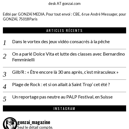
desk AT gonzai.com
Edité par GONZAÏ MEDIA. Pour tout envoi : CBE, 6 rue André Messager, pour
GONZAÏ, 75018 Paris
ARTICLES RÉCENTS
Dans le vortex des jeux vidéo consacrés à la pêche
On a parlé Dolce Vita et lutte des classes avec Bernardino
Femminielli
Gilb’R : « Être encore là 30 ans après, c’est miraculeux »
Plage de Rock : et si on allait à Saint Trop’ cet été ?
Un reportage pas neutre au PALP Festival, en Suisse
INSTAGRAM
gonzai_magazine
Seul le détail compte.