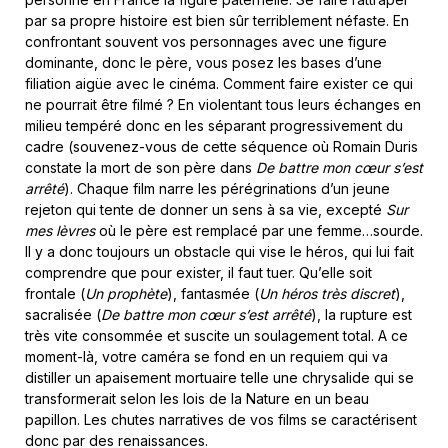
par sa propre histoire est bien sûr terriblement néfaste. En
confrontant souvent vos personnages avec une figure
dominante, donc le père, vous posez les bases d’une
filiation aigüe avec le cinéma. Comment faire exister ce qui
ne pourrait être filmé ? En violentant tous leurs échanges en
milieu tempéré donc en les séparant progressivement du
cadre (souvenez-vous de cette séquence où Romain Duris
constate la mort de son père dans
De battre mon cœur s’est
arrêté
). Chaque film narre les pérégrinations d’un jeune
rejeton qui tente de donner un sens à sa vie, excepté
Sur
mes lèvres
où le père est remplacé par une femme…sourde.
Il y a donc toujours un obstacle qui vise le héros, qui lui fait
comprendre que pour exister, il faut tuer. Qu’elle soit
frontale (
Un prophète
), fantasmée (
Un héros très discret
),
sacralisée (
De battre mon cœur s’est arrêté
), la rupture est
très vite consommée et suscite un soulagement total. A ce
moment-là, votre caméra se fond en un requiem qui va
distiller un apaisement mortuaire telle une chrysalide qui se
transformerait selon les lois de la Nature en un beau
papillon. Les chutes narratives de vos films se caractérisent
donc par des renaissances.