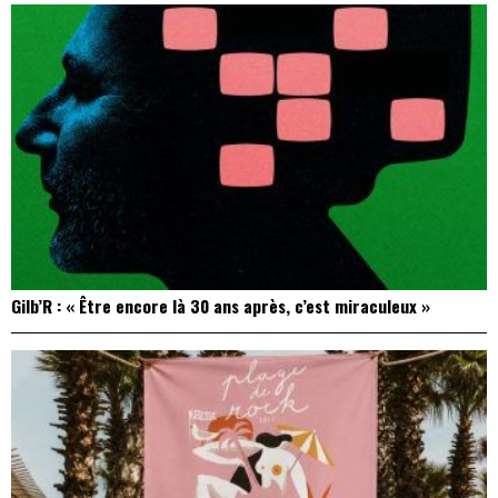
Gilb’R : « Être encore là 30 ans après, c’est miraculeux »