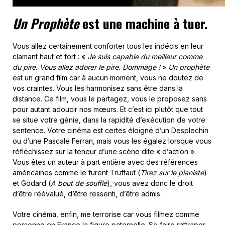
Un Prophète
est une machine à tuer.
Vous allez certainement conforter tous les indécis en leur
clamant haut et fort : «
Je suis capable du meilleur comme
du pire. Vous allez adorer le pire. Dommage !
»
Un prophète
est un grand film car à aucun moment, vous ne doutez de
vos craintes. Vous les harmonisez sans être dans la
distance. Ce film, vous le partagez, vous le proposez sans
pour autant adoucir nos mœurs. Et c’est ici plutôt que tout
se situe votre génie, dans la rapidité d’exécution de votre
sentence. Votre cinéma est certes éloigné d’un Desplechin
ou d’une Pascale Ferran, mais vous les égalez lorsque vous
réfléchissez sur la teneur d’une scène dite « d’action ».
Vous êtes un auteur à part entière avec des références
américaines comme le furent Truffaut (
Tirez sur le pianiste
)
et Godard (
A bout de souffle
), vous avez donc le droit
d’être réévalué, d’être ressenti, d’être admis.
Votre cinéma, enfin, me terrorise car vous filmez comme
personne en France la figure paternelle. Se faire rattraper