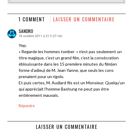
1 COMMENT
LAISSER UN COMMENTAIRE
SANDRO
16 octobre 2011 à 21 h 27 min
dit :
Yep.
« Regarde les hommes tomber » n’est pas seulement un
titre magique, c’est un grand film, c’est la consécration
éblouissante dans les 15 première minutes du film(en
forme d’adieu) de M. Jean Yanne, que seuls les cons
prenaient pour un rigolo.
Et puis certes, M. Audiard fils est un Monsieur. Quelqu’un
qui appréciait l’homme Bashung ne peut pas étre
entièrement mauvais.
Répondre
LAISSER UN COMMENTAIRE