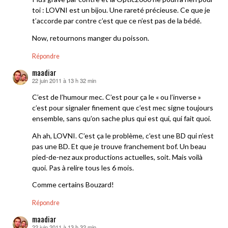
toi : LOVNI est un bijou. Une rareté précieuse. Ce que je
t’accorde par contre c’est que ce n’est pas de la bédé.
Now, retournons manger du poisson.
Répondre
maadiar
22 juin 2011 à 13 h 32 min
dit :
C’est de l’humour mec. C’est pour ça le « ou l’inverse »
c’est pour signaler finement que c’est mec signe toujours
ensemble, sans qu’on sache plus qui est qui, qui fait quoi.
Ah ah, LOVNI. C’est ça le problème, c’est une BD qui n’est
pas une BD. Et que je trouve franchement bof. Un beau
pied-de-nez aux productions actuelles, soit. Mais voilà
quoi. Pas à relire tous les 6 mois.
Comme certains Bouzard!
Répondre
maadiar
22 juin 2011 à 13 h 32 min