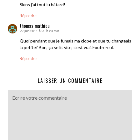
Skins j’ai tout lu bâtard!
Répondre
thomas mathieu
22 juin 2011 à 20 h 23 min
dit :
Quoi pendant que je fumais ma clope et que tu changeais
la petite? Bon, ça se lit vite, c’est vrai. Foutre-cul.
Répondre
LAISSER UN COMMENTAIRE