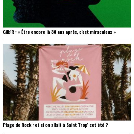
Gilb’R : « Être encore là 30 ans après, c’est miraculeux »
Plage de Rock : et si on allait à Saint Trop’ cet été ?