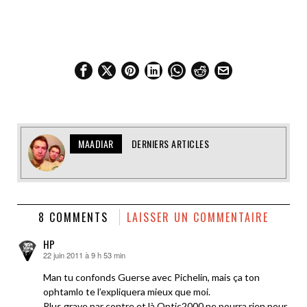
MAADIAR
DERNIERS ARTICLES
8 COMMENTS
LAISSER UN COMMENTAIRE
HP
22 juin 2011 à 9 h 53 min
dit :
Man tu confonds Guerse avec Pichelin, mais ça ton
ophtamlo te l’expliquera mieux que moi.
Plus grave par contre et là Optic2000 ne pourra rien pour