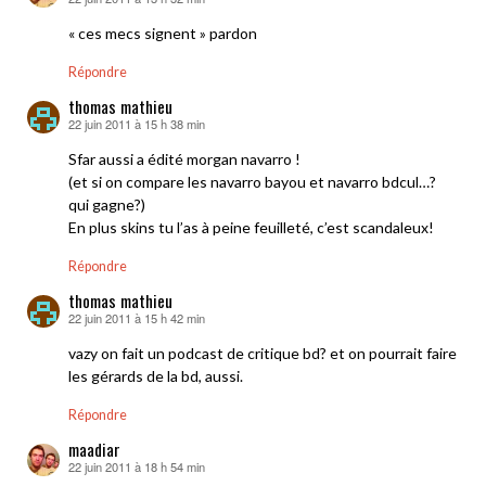
dit :
« ces mecs signent » pardon
Répondre
thomas mathieu
22 juin 2011 à 15 h 38 min
dit :
Sfar aussi a édité morgan navarro !
(et si on compare les navarro bayou et navarro bdcul…?
qui gagne?)
En plus skins tu l’as à peine feuilleté, c’est scandaleux!
Répondre
thomas mathieu
22 juin 2011 à 15 h 42 min
dit :
vazy on fait un podcast de critique bd? et on pourrait faire
les gérards de la bd, aussi.
Répondre
maadiar
22 juin 2011 à 18 h 54 min
dit :