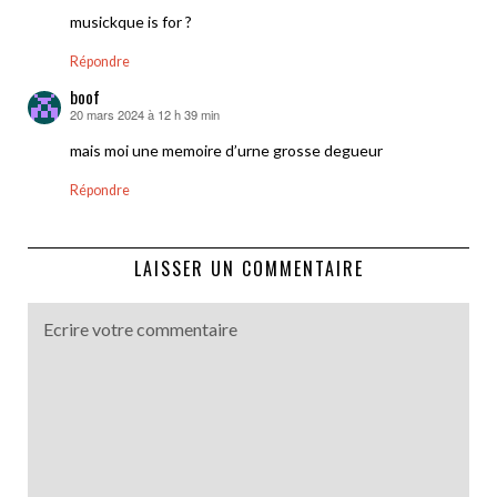
musickque is for ?
Répondre
boof
20 mars 2024 à 12 h 39 min
dit :
mais moi une memoire d’urne grosse degueur
Répondre
LAISSER UN COMMENTAIRE