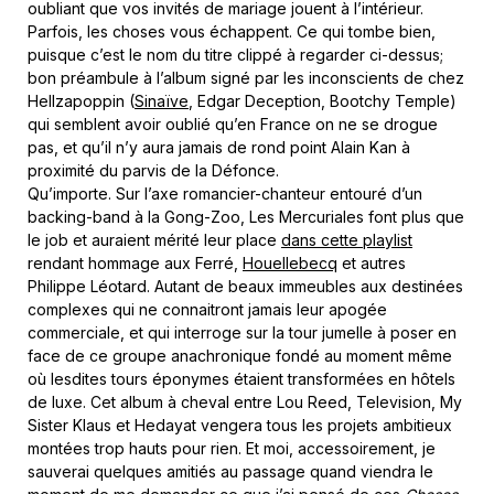
oubliant que vos invités de mariage jouent à l’intérieur.
Parfois, les choses vous échappent. Ce qui tombe bien,
puisque c’est le nom du titre clippé à regarder ci-dessus;
bon préambule à l’album signé par les inconscients de chez
Hellzapoppin (
Sinaïve
, Edgar Deception, Bootchy Temple)
qui semblent avoir oublié qu’en France on ne se drogue
pas, et qu’il n’y aura jamais de rond point Alain Kan à
proximité du parvis de la Défonce.
Qu’importe. Sur l’axe romancier-chanteur entouré d’un
backing-band à la Gong-Zoo, Les Mercuriales font plus que
le job et auraient mérité leur place
dans cette playlist
rendant hommage aux Ferré,
Houellebecq
et autres
Philippe Léotard. Autant de beaux immeubles aux destinées
complexes qui ne connaitront jamais leur apogée
commerciale, et qui interroge sur la tour jumelle à poser en
face de ce groupe anachronique fondé au moment même
où lesdites tours éponymes étaient transformées en hôtels
de luxe. Cet album à cheval entre Lou Reed, Television, My
Sister Klaus et Hedayat vengera tous les projets ambitieux
montées trop hauts pour rien. Et moi, accessoirement, je
sauverai quelques amitiés au passage quand viendra le