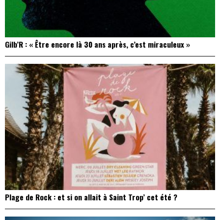
Gilb’R : « Être encore là 30 ans après, c’est miraculeux »
Plage de Rock : et si on allait à Saint Trop’ cet été ?