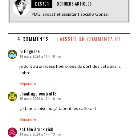
BESTER
DERNIERS ARTICLES
PDG, avocat et assistant social à Gonzaï.
4 COMMENTS
LAISSER UN COMMENTAIRE
bi lingusse
19 mars 2024 à 11 h 18 min
dit :
je dors au princess hoel preès du port des catalans; c
sobre
Répondre
chauffage central13
19 mars 2024 à 12 h 16 min
dit :
çà tape la bise ou çà tapent les cailleras?
Répondre
eat the drunk rich
19 mars 2024 à 17 h 13 min
dit :