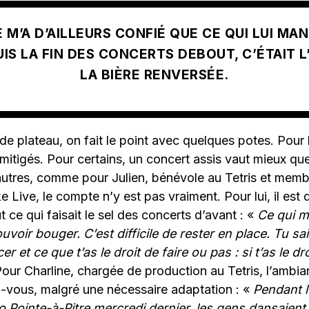
 M’A D’AILLEURS CONFIÉ QUE CE QUI LUI MA
IS LA FIN DES CONCERTS DEBOUT, C’ÉTAIT 
LA BIÈRE RENVERSÉE.
 plateau, on fait le point avec quelques potes. Pour l
mitigés. Pour certains, un concert assis vaut mieux qu
autres, comme pour Julien, bénévole au Tetris et mem
e Live, le compte n’y est pas vraiment. Pour lui, il est d
 ce qui faisait le sel des concerts d’avant : «
Ce qui m
ouvoir bouger. C’est difficile de rester en place. Tu sa
 et ce que t’as le droit de faire ou pas : si t’as le dro
Pour Charline, chargée de production au Tetris, l’ambi
vous, malgré une nécessaire adaptation : «
Pendant l
 Pointe-à-Pitre mercredi dernier, les gens dansaient