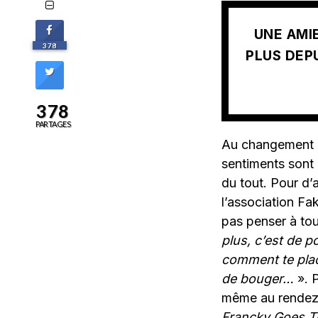
UNE AMIE
378
PLUS DEPU
378
PARTAGES
Au changement de
sentiments sont 
du tout. Pour d’
l’association Fak
pas penser à tout
plus, c’est de p
comment te placer
de bouger…
». 
même au rendez-
Francky Goes To