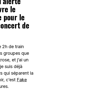
d’alerte
re le
e pour le
concert de
e 2h de train
des groupes que
rose, et j’ai un
je suis déjà
rs qui séparent la
ir, c’est
Fake
ures.