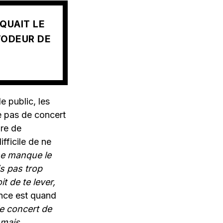
NQUAIT LE
L’ODEUR DE
e public, les
e pas de concert
bre de
ifficile de ne
e manque le
is pas trop
it de te lever,
ance est quand
e concert de
 mais