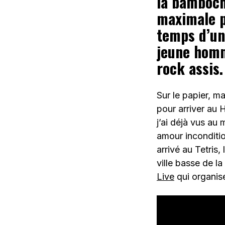
la bamboche
maximale p
temps d’un
jeune homme
rock assis.
Sur le papier, ma
pour arriver au 
j’ai déjà vus au m
amour inconditi
arrivé au Tetris,
ville basse de la
Live
qui organis