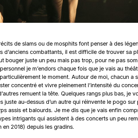
 récits de slams ou de mosphits font penser à des lége
s d’anciens combattants, il est difficile de trouver sa 
faut bouger juste un peu mais pas trop, pour ne pas som
re personnel je m’endors chaque fois que je vais au thé
particulièrement le moment. Autour de moi, chacun a s
ster concentré et vivre pleinement l’intensité du concer
d’autres remuent la tête. Quelques rangs plus bas, je v
s juste au-dessus d’un autre qui réinvente le pogo sur 
orps assis et balourds. Je me dis que je vais enfin com
ypes intrigants qui assistent à des concerts un peu re
n en 2018) depuis les gradins.