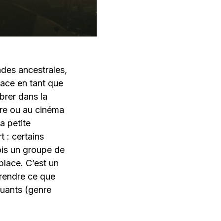
ndes ancestrales,
place en tant que
brer dans la
âtre ou au cinéma
a petite
t : certains
ois un groupe de
place. C’est un
prendre ce que
muants (genre