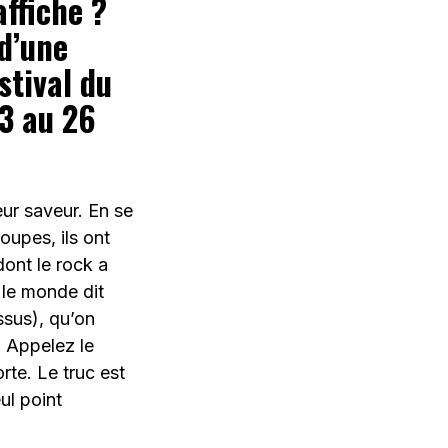
affiche ?
 d’une
stival du
3 au 26
eur saveur. En se
oupes, ils ont
dont le rock a
 le monde dit
ssus), qu’on
. Appelez le
rte. Le truc est
eul point