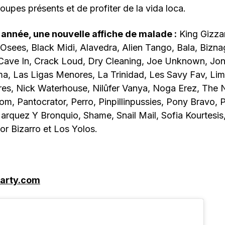
oupes présents et de profiter de la vida loca.
année, une nouvelle affiche de malade :
King Gizza
Osees, Black Midi, Alavedra, Alien Tango, Bala, Bizna
 Cave In, Crack Loud, Dry Cleaning, Joe Unknown, Jon
ma, Las Ligas Menores, La Trinidad, Les Savy Fav, Li
es, Nick Waterhouse, Nilûfer Vanya, Noga Erez, The 
m, Pantocrator, Perro, Pinpillinpussies, Pony Bravo, 
rquez Y Bronquio, Shame, Snail Mail, Sofia Kourtesis,
r Bizarro et Los Yolos.
party.com