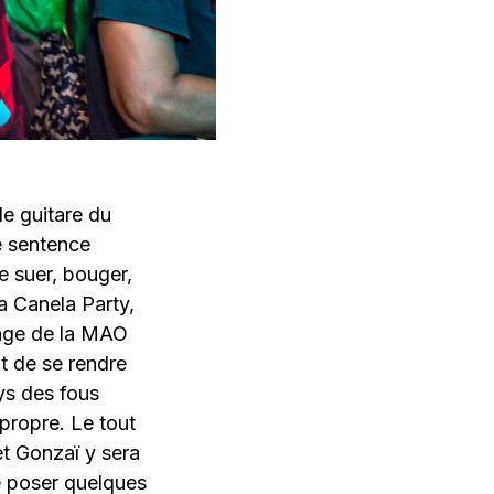
de guitare du
e sentence
e suer, bouger,
La Canela Party,
ange de la MAO
it de se rendre
ays des fous
 propre. Le tout
et Gonzaï y sera
de poser quelques