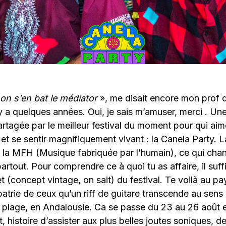
 on s’en bat le médiator
», me disait encore mon prof 
 y a quelques années. Oui, je sais m’amuser, merci . Un
tagée par le meilleur festival du moment pour qui aim
s et se sentir magnifiquement vivant : la Canela Party. 
de la MFH (Musique fabriquée par l’humain), ce qui ch
artout. Pour comprendre ce à quoi tu as affaire, il suff
net (concept vintage, on sait) du festival. Te voilà au p
 patrie de ceux qu’un riff de guitare transcende au sens
 plage, en Andalousie. Ca se passe du 23 au 26 août 
 histoire d’assister aux plus belles joutes soniques, 