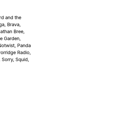
rd and the
ga, Brava,
athan Bree,
me Garden,
Notwist, Panda
Porridge Radio,
 Sorry, Squid,