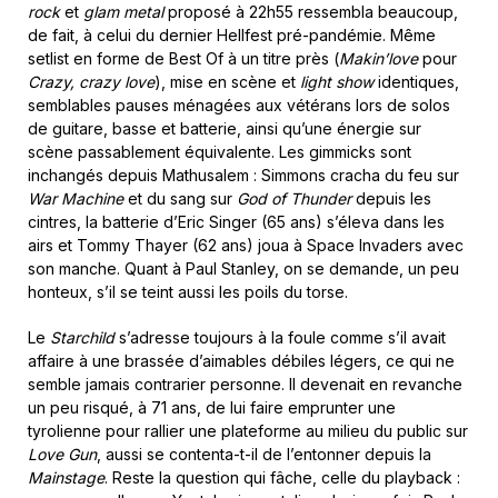
rock
et
glam metal
proposé à 22h55 ressembla beaucoup,
de fait, à celui du dernier Hellfest pré-pandémie. Même
setlist en forme de Best Of à un titre près (
Makin’love
pour
Crazy, crazy love
), mise en scène et
light show
identiques,
semblables pauses ménagées aux vétérans lors de solos
de guitare, basse et batterie, ainsi qu’une énergie sur
scène passablement équivalente. Les gimmicks sont
inchangés depuis Mathusalem : Simmons cracha du feu sur
War Machine
et du sang sur
God of Thunder
depuis les
cintres, la batterie d’Eric Singer (65 ans) s’éleva dans les
airs et Tommy Thayer (62 ans) joua à Space Invaders avec
son manche. Quant à Paul Stanley, on se demande, un peu
honteux, s’il se teint aussi les poils du torse.
Le
Starchild
s’adresse toujours à la foule comme s’il avait
affaire à une brassée d’aimables débiles légers, ce qui ne
semble jamais contrarier personne. Il devenait en revanche
un peu risqué, à 71 ans, de lui faire emprunter une
tyrolienne pour rallier une plateforme au milieu du public sur
Love Gun
, aussi se contenta-t-il de l’entonner depuis la
Mainstage
. Reste la question qui fâche, celle du playback :