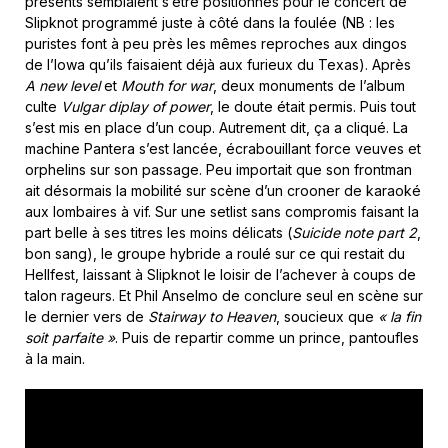
présents semblaient s’être positionnés pour le concert de
Slipknot programmé juste à côté dans la foulée (NB : les
puristes font à peu près les mêmes reproches aux dingos
de l’Iowa qu’ils faisaient déjà aux furieux du Texas). Après
A new level
et
Mouth for war
, deux monuments de l’album
culte
Vulgar diplay of power
, le doute était permis. Puis tout
s’est mis en place d’un coup. Autrement dit, ça a cliqué. La
machine Pantera s’est lancée, écrabouillant force veuves et
orphelins sur son passage. Peu importait que son frontman
ait désormais la mobilité sur scène d’un crooner de karaoké
aux lombaires à vif. Sur une setlist sans compromis faisant la
part belle à ses titres les moins délicats (
Suicide note part 2
,
bon sang), le groupe hybride a roulé sur ce qui restait du
Hellfest, laissant à Slipknot le loisir de l’achever à coups de
talon rageurs. Et Phil Anselmo de conclure seul en scène sur
le dernier vers de
Stairway to Heaven
, soucieux que
« la fin
soit parfaite »
. Puis de repartir comme un prince, pantoufles
à la main.