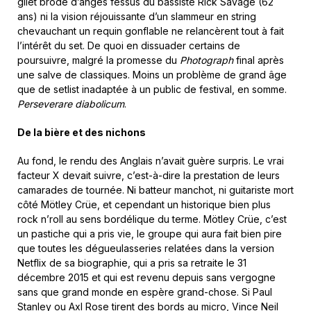
gilet brodé d’anges fessus du bassiste Rick Savage (62
ans) ni la vision réjouissante d’un slammeur en string
chevauchant un requin gonflable ne relancèrent tout à fait
l’intérêt du set. De quoi en dissuader certains de
poursuivre, malgré la promesse du
Photograph
final après
une salve de classiques. Moins un problème de grand âge
que de setlist inadaptée à un public de festival, en somme.
Perseverare diabolicum
.
De la bière et des nichons
Au fond, le rendu des Anglais n’avait guère surpris. Le vrai
facteur X devait suivre, c’est-à-dire la prestation de leurs
camarades de tournée. Ni batteur manchot, ni guitariste mort
côté Mötley Crüe, et cependant un historique bien plus
rock n’roll au sens bordélique du terme. Mötley Crüe, c’est
un pastiche qui a pris vie, le groupe qui aura fait bien pire
que toutes les dégueulasseries relatées dans la version
Netflix de sa biographie, qui a pris sa retraite le 31
décembre 2015 et qui est revenu depuis sans vergogne
sans que grand monde en espère grand-chose. Si Paul
Stanley ou Axl Rose tirent des bords au micro, Vince Neil