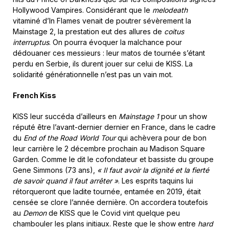
Hollywood Vampires. Considérant que le
melodeath
vitaminé d’In Flames venait de poutrer sévèrement la
Mainstage 2, la prestation eut des allures de
coitus
interruptus
. On pourra évoquer la malchance pour
dédouaner ces messieurs : leur matos de tournée s’étant
perdu en Serbie, ils durent jouer sur celui de KISS. La
solidarité générationnelle n’est pas un vain mot.
French Kiss
KISS leur succéda d’ailleurs en
Mainstage 1
pour un show
réputé être l’avant-dernier dernier en France, dans le cadre
du
End of the Road World Tour
qui achèvera pour de bon
leur carrière le 2 décembre prochain au Madison Square
Garden. Comme le dit le cofondateur et bassiste du groupe
Gene Simmons (73 ans),
« Il faut avoir la dignité et la fierté
de savoir quand il faut arrêter »
. Les esprits taquins lui
rétorqueront que ladite tournée, entamée en 2019, était
censée se clore l’année dernière. On accordera toutefois
au
Demon
de KISS que le Covid vint quelque peu
chambouler les plans initiaux. Reste que le show entre
hard