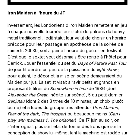
Iron Maiden à l’heure du JT
Inversement, les Londoniens d’Iron Maiden remettent en jeu
à chaque nouvelle tournée leur statut de patrons du heavy
metal traditionnel ; ledit statut leur valut de choisir un horaire
précoce pour leur passage en apothéose de la soirée de
samedi : 20h30, soit à peine l’heure du goûter en festival.
C’est que le sextet veut désormais être rentré à l’hôtel pour
Derrick. Jouer l’essentiel du set du
Days of Future Past Tour
de jour fit perdre un peu de la puissance du
light show
;
pour autant, le décor et la mise en scène demeuraient du
Maiden pur jus. La setlist visait à ravir petits et grands en
proposant 5 titres du
Somewhere in time
de 1986 (dont
Alexander the Great
, inédite sur scène), 5 du petit dernier
Senjutsu
(dont 2 des 3 titres de 10 minutes, un choix plutôt
burné) et 5 tubes du groupe très attendus (
Iron Maiden,
Fear of the dark, The trooper
) ou beaucoup moins (
Can I
play with madness ?, The prisoner
). Ce 17 juin au soir, on
s’interrogeait plus sur l’état de forme des Irons que sur la
conception du show lui-même, tant la machine est rodée sur