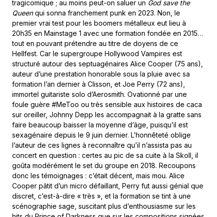
tragicomique ; au moins peut-on saluer un
God save the
Queen
qui sonna franchement punk en 2023. Non, le
premier vrai test pour les boomers métalleux eut lieu à
20h35 en Mainstage 1 avec une formation fondée en 2015…
tout en pouvant prétendre au titre de doyens de ce
Hellfest. Car le supergroupe Hollywood Vampires est
structuré autour des septuagénaires Alice Cooper (75 ans),
auteur d’une prestation honorable sous la pluie avec sa
formation l’an dernier à Clisson, et Joe Perry (72 ans),
immortel guitariste solo d’Aerosmith. Ovationné par une
foule guère #MeToo ou très sensible aux histoires de caca
sur oreiller, Johnny Depp les accompagnait à la gratte sans
faire beaucoup baisser la moyenne d’âge, puisqu’il est
sexagénaire depuis le 9 juin dernier. L’honnêteté oblige
l’auteur de ces lignes à reconnaître qu’il n’assista pas au
concert en question : certes au pic de sa cuite à la Skoll, il
goûta modérément le set du groupe en 2018. Recoupons
donc les témoignages : c’était décent, mais mou. Alice
Cooper pâtit d’un micro défaillant, Perry fut aussi génial que
discret, c’est-à-dire « très », et la formation se tint à une
scénographie sage, suscitant plus d’enthousiasme sur les
hits du Prince of Darkness que sur les compositions signées