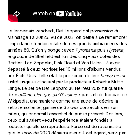
Le lendemain vendredi, Def Leppard prit possession du
Mainstage 1 à 20h25. Vu de 2023, on peine à se remémorer
l’importance fondamentale de ces grands ambianceurs des
années 80. Qu’on y songe : avec
Pyromania
puis
Hysteria
,
le groupe de Sheffield est l’un des cinq – aux côtés des
Beatles, Led Zeppelin, Pink Floyd et Van Halen – à avoir
dépassé à deux reprises les 10 millions d’albums vendus
aux États-Unis. Telle était la puissance de leur
heavy metal
lustré jusqu’au clinquant par le producteur Robert « Mutt »
Lange. Le set de Def Leppard au Hellfest 2019 fut qualifié
de
« brillant, bien que plutôt calme »
par l’article français de
Wikipedia, une manière comme une autre de décrire la
setlist émolliente, garnie de 3 slows consécutifs en son
milieu, qui endormit l’essentiel du public présent. Dès lors,
ceux qui avaient vécu l’expérience étaient fondés à
redouter qu’elle se reproduise. Force est de reconnaître
que le show de 2023 démarra mieux à cet égard, servi par