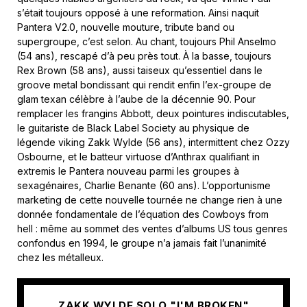
s’était toujours opposé à une reformation. Ainsi naquit
Pantera V2.0, nouvelle mouture, tribute band ou
supergroupe, c’est selon. Au chant, toujours Phil Anselmo
(54 ans), rescapé d’à peu près tout. À la basse, toujours
Rex Brown (58 ans), aussi taiseux qu’essentiel dans le
groove metal bondissant qui rendit enfin l’ex-groupe de
glam texan célèbre à l’aube de la décennie 90. Pour
remplacer les frangins Abbott, deux pointures indiscutables,
le guitariste de Black Label Society au physique de
légende viking Zakk Wylde (56 ans), intermittent chez Ozzy
Osbourne, et le batteur virtuose d’Anthrax qualifiant in
extremis le Pantera nouveau parmi les groupes à
sexagénaires, Charlie Benante (60 ans). L’opportunisme
marketing de cette nouvelle tournée ne change rien à une
donnée fondamentale de l’équation des Cowboys from
hell : même au sommet des ventes d’albums US tous genres
confondus en 1994, le groupe n’a jamais fait l’unanimité
chez les métalleux.
ZAKK WYLDE SOLO "I'M BROKEN"