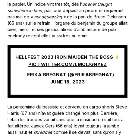
le papier. Un indice vint très tôt, dès l’
opener
Caught
somwhere in time
, pas joué depuis l’an pèbre et requérant
pas mal de
« nut squeezing »
de la part de Bruce Dickinson
(65 ans) sur le refrain : l’organe du benjamin du groupe allait
bien, merci, et ses gesticulations d’ambianceur de pub
cockney restent elles aussi très au point.
HELLFEST 2023 IRON MAIDEN THE BOSS
PIC.TWITTER.COM/LMQIJGNYEZ
— ERIKA BREGNAT (@ERIKABREGNAT)
JUNE 18, 2023
La pantomime du bassiste et cerveau en cargo shorts Steve
Harris (67 ans) n’avait guère changé non plus. Derrière,
l’état des troupes variait sans que la musique en soit tout à
fait altérée. Janick Gers (66 ans) levait toujours la jambe
aussi haut et
shreddait
comme il se devait, sans qu’on s’y