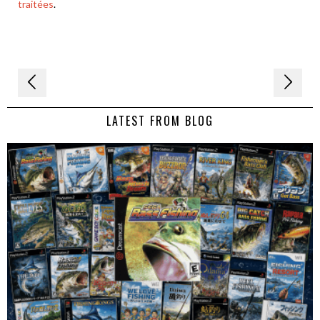
traitées
.
Navigation
de
LATEST FROM BLOG
l’article