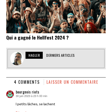
Qui a gagné le Hellfest 2024 ?
HAGLER
DERNIERS ARTICLES
4 COMMENTS
LAISSER UN COMMENTAIRE
bourgeois riots
30 juin 2023 à 23 h 00 min
dit :
l petits lâches, se lachent