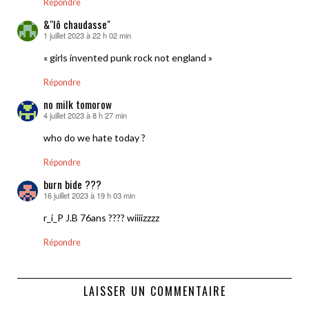
Répondre
&"lô chaudasse"
1 juillet 2023 à 22 h 02 min
dit :
« girls invented punk rock not england »
Répondre
no milk tomorow
4 juillet 2023 à 8 h 27 min
dit :
who do we hate today ?
Répondre
burn bide ???
16 juillet 2023 à 19 h 03 min
dit :
r_i_P J.B 76ans ???? wiiiizzzz
Répondre
LAISSER UN COMMENTAIRE