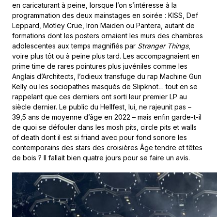
en caricaturant à peine, lorsque l’on s’intéresse à la
programmation des deux mainstages en soirée : KISS, Def
Leppard, Mötley Crüe, Iron Maiden ou Pantera, autant de
formations dont les posters ornaient les murs des chambres
adolescentes aux temps magnifiés par
Stranger Things
,
voire plus tôt ou à peine plus tard. Les accompagnaient en
prime time de rares pointures plus juvéniles comme les
Anglais d’Architects, l’odieux transfuge du rap Machine Gun
Kelly ou les sociopathes masqués de Slipknot… tout en se
rappelant que ces derniers ont sorti leur premier LP au
siècle dernier. Le public du Hellfest, lui, ne rajeunit pas –
39,5 ans de moyenne d’âge en 2022 – mais enfin garde-t-il
de quoi se défouler dans les mosh pits, circle pits et walls
of death dont il est si friand avec pour fond sonore les
contemporains des stars des croisières Âge tendre et têtes
de bois ? Il fallait bien quatre jours pour se faire un avis.