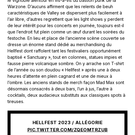
le vignoble alentour en vis-à-vis du bastion punk de la
Warzone. D’aucuns affirment que les relents de beuh
caractéristiques de Valley se dispersent plus facilement à
l’air libre, d’autres regrettent que les light shows y perdent
de leur intérêt pour les concerts en journée, toujours est-il
que l’endroit fut plein comme un œuf durant les soirées du
festoche. En lieu et place de l’ancienne scène couverte se
dresse un énorme stand dédié au merchandising du
Hellfest dont raffolent tant les festivaliers opportunément
baptisé « Sanctuary », tout en colonnes, statues impies et
fausse pierre volcanique sombre. On y arrache son T-shirt
de l’année ou son doudou « Hellfest » après une à deux
heures d’attente en plein cagnard et une de mieux à
l’ombre. Les anciens stands de merch façon Mad Max sont
désormais consacrés à deux bars, l’un à jus, l’autre à
cocktails, deux audacieux substituts aux classiques spots à
tireuses.
HELLFEST 2023 / ALLÉGORIE
PIC.TWITTER.COM/ZQEOMTRZUB