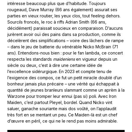
intéresse beaucoup plus que d’habitude. Toujours
rougeaud, Dave Murray (66 ans également) assurait ses
parties en vieux routier, les yeux clos, tout feeling dehors.
Sourcils froncés, le roc à riffs Adrian Smith (66 ans,
décidément) paraissait soucieux en comparaison. D’aucuns
jurèrent avoir ouï des pains dans sa production, comme ils
décelèrent des simplifications – voire des lâchers de rampe
– dans le jeu de batterie du vénérable Nicko McBrain (71
ans). Entendons-nous bien : pour le fan lambda, ce concert
respecta les standards
maideniens
en vigueur depuis un
siècle ou deux, c’est à dire une certaine idée de
l’excellence sidérurgique. En 2023 et compte tenu de
l’exigence des compos, ce fut un petit miracle doublé d’un
bonheur jamais plus précaire – une vérité qui échappait à
quantité de jeunes branleurs slammant comme un aprèm à la
Warzone pour tromper leur ennui (pas si) poli. Avec Iron
Maiden, c’est partout Pleyel, bordel. Quand Nicko vint
saluer, ganache souriante mais dos voûté, on l’applaudit
très fort en se mentant un peu. Ce Maiden-là est un chef
d’œuvre en péril, ce qui ne le rend pas moins admirable.