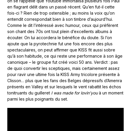
on se rappelle que Youtube immortalisa plusieurs fois Paul
en flagrant délit dans un passé récent. Qu’en fut-il cette
fois-ci ? Rien de trop ostensible ; au moins la voix qu’on
entendit correspondait bien à son timbre d’aujourd’hui.
Comme le dit l’intéressé avec humour, ceux qui préfèrent
son chant des 70s ont tout plein d’excellents albums à
écouter. On lui accordera le bénéfice du doute. Si l’on
ajoute que la pyrotechnie fut une fois encore des plus
spectaculaires, on peut affirmer que KISS fit aussi sobre
qu’à son habitude, ce qui reste une performance à son âge
canonique – le groupe fut créé voici 50 ans. Verdict : pas
de quoi convertir les sceptiques, mais certainement assez
pour ravir une ultime fois la KISS Army tricolore présente à
Clisson… plus que les fans des Belges dépressifs d’Amenra
présents en Valley et sur lesquels le vent rabattit les échos
tonitruants du guilleret
I was made for lovin’you
à un moment
parmi les plus poignants du set.