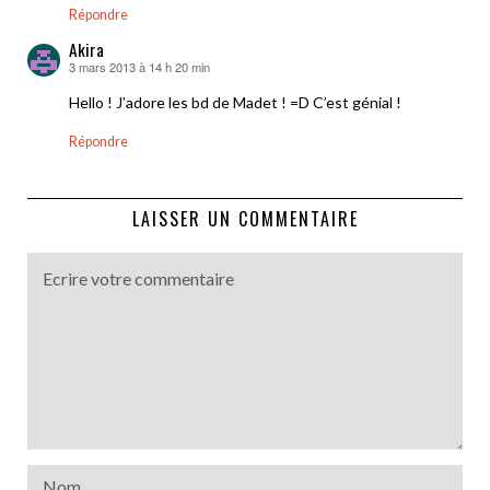
Répondre
Akira
3 mars 2013 à 14 h 20 min
dit :
Hello ! J’adore les bd de Madet ! =D C’est génial !
Répondre
LAISSER UN COMMENTAIRE