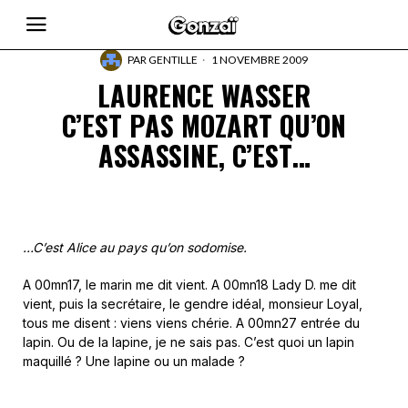
PAR
GENTILLE
1 NOVEMBRE 2009
LAURENCE WASSER
C’EST PAS MOZART QU’ON
ASSASSINE, C’EST…
…C’est Alice au pays qu’on sodomise.
A 00mn17, le marin me dit vient. A 00mn18 Lady D. me dit
vient, puis la secrétaire, le gendre idéal, monsieur Loyal,
tous me disent : viens viens chérie. A 00mn27 entrée du
lapin. Ou de la lapine, je ne sais pas. C’est quoi un lapin
maquillé ? Une lapine ou un malade ?