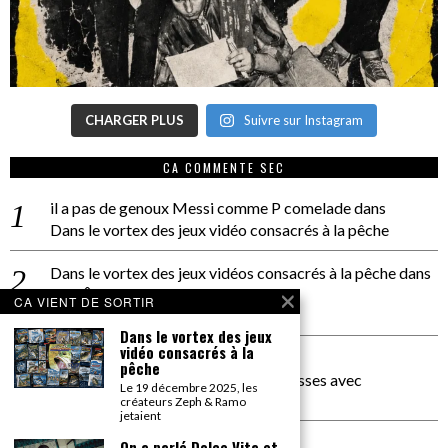
CHARGER PLUS
Suivre sur Instagram
CA COMMENTE SEC
il a pas de genoux Messi comme P comelade
dans
Dans le vortex des jeux vidéo consacrés à la pêche
Dans le vortex des jeux vidéos consacrés à la pêche
dans
PACÔME THIELLEMENT
CA VIENT DE SORTIR
La séance d’Hip Gnose
Dans le vortex des jeux
vidéo consacrés à la
La Patrie
dans
pêche
On a parlé Dolce Vita et lutte des classes avec
Le 19 décembre 2025, les
Bernardino Femminielli
créateurs Zeph & Ramo
jetaient
carte noire negra à l'o tiede
dans
On a parlé Dolce Vita et