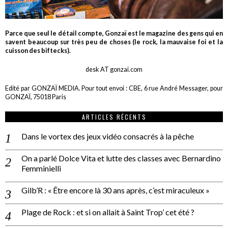
Parce que seul le détail compte, Gonzaï est le magazine des gens qui en
savent beaucoup sur très peu de choses (le rock, la mauvaise foi et la
cuisson des biftecks).
desk AT gonzai.com
Edité par GONZAÏ MEDIA. Pour tout envoi : CBE, 6 rue André Messager, pour
GONZAÏ, 75018 Paris
ARTICLES RÉCENTS
Dans le vortex des jeux vidéo consacrés à la pêche
On a parlé Dolce Vita et lutte des classes avec Bernardino
Femminielli
Gilb’R : « Être encore là 30 ans après, c’est miraculeux »
Plage de Rock : et si on allait à Saint Trop’ cet été ?