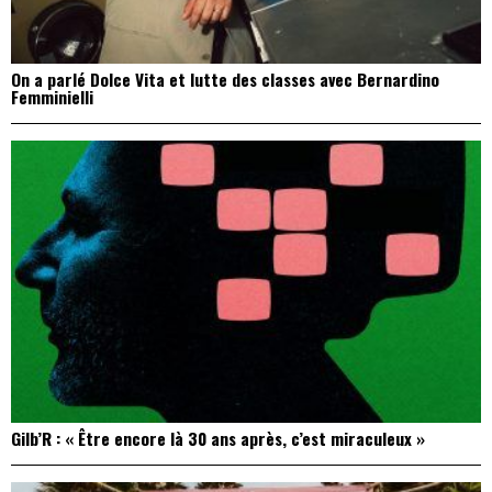
On a parlé Dolce Vita et lutte des classes avec Bernardino
Femminielli
Gilb’R : « Être encore là 30 ans après, c’est miraculeux »