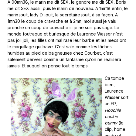
A 00mn38, le marin me dit SEX, le gendre me dit SEX, Boris
me dit SEX aussi, puis le marin de nouveau. A 1mn18 enfin, le
marin jouit, lady D. jouit, la secrétaire jouit, à sa façon. A
1mn30 le coup de cravache et à 2mn, moi aussi je vais
prendre un coup de cravache si je ne suis pas sage. Le
monde foutraque et burlesque de Laurence Wasser n’est
pas joli joli, les filles ont mal rasé leur barbe et les mecs ont
le maquillage qui bave. C’est sale comme les tâches
humides au pied de baigneuses chez Courbet, c’est
salement pervers comme un fantasme qu’on ne réalisera
jamais. Et auquel on pense tout le temps.
Ca tombe
bien,
Laurence
Wasser sort
un EP,
Hoochie
cookie
bunny
(le
clip, home
made et