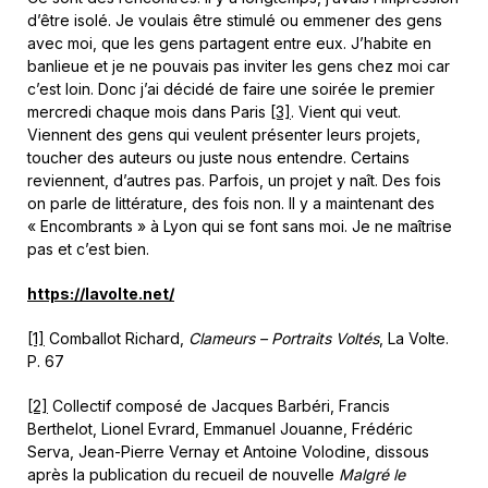
d’être isolé. Je voulais être stimulé ou emmener des gens
avec moi, que les gens partagent entre eux. J’habite en
banlieue et je ne pouvais pas inviter les gens chez moi car
c’est loin. Donc j’ai décidé de faire une soirée le premier
mercredi chaque mois dans Paris
[3]
. Vient qui veut.
Viennent des gens qui veulent présenter leurs projets,
toucher des auteurs ou juste nous entendre. Certains
reviennent, d’autres pas. Parfois, un projet y naît. Des fois
on parle de littérature, des fois non. Il y a maintenant des
« Encombrants » à Lyon qui se font sans moi. Je ne maîtrise
pas et c’est bien.
https://lavolte.net/
[1]
Comballot Richard,
Clameurs – Portraits Voltés
, La Volte.
P. 67
[2]
Collectif composé de Jacques Barbéri, Francis
Berthelot, Lionel Evrard, Emmanuel Jouanne, Frédéric
Serva, Jean-Pierre Vernay et Antoine Volodine, dissous
après la publication du recueil de nouvelle
Malgré le