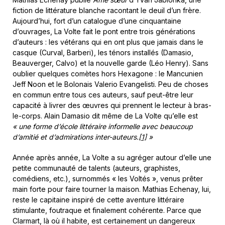
fiction de littérature blanche racontant le deuil d’un frère.
Aujourd’hui, fort d’un catalogue d’une cinquantaine
d’ouvrages, La Volte fait le pont entre trois générations
d’auteurs : les vétérans qui en ont plus que jamais dans le
casque (Curval, Barberi), les ténors installés (Damasio,
Beauverger, Calvo) et la nouvelle garde (Léo Henry). Sans
oublier quelques comètes hors Hexagone : le Mancunien
Jeff Noon et le Bolonais Valerio Evangelisti. Peu de choses
en commun entre tous ces auteurs, sauf peut-être leur
capacité à livrer des œuvres qui prennent le lecteur à bras-
le-corps. Alain Damasio dit même de La Volte qu’elle est
« une forme d’école littéraire informelle avec beaucoup
d’amitié et d’admirations inter-auteurs.
[1]
»
Année après année, La Volte a su agréger autour d’elle une
petite communauté de talents (auteurs, graphistes,
comédiens, etc.), surnommés « les Voltés », venus prêter
main forte pour faire tourner la maison. Mathias Echenay, lui,
reste le capitaine inspiré de cette aventure littéraire
stimulante, foutraque et finalement cohérente. Parce que
Clarmart, là où il habite, est certainement un dangereux