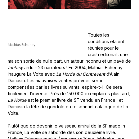
Toutes les
conditions étaient
Mathias Echenay
réunies pour le
crash éditorial : une
maison sortie de nulle part, un auteur inconnu et un pavé de
fantasy
ardu – 23 narrateurs ! En 2004, Mathias Echenay
inaugure La Volte avec
La Horde du Contrevent
d’Alain
Damasio. Les mauvaises ventes prévues seront
compensées par les livres suivants, espère-t-il. Ce sera
finalement l’inverse. Près de 150 000 exemplaires plus tard,
La Horde
est le premier livre de SF vendu en France ; et
Damasio la tête de gondole du foisonnant catalogue de La
Volte.
Plutôt que de devenir le vaisseau amiral de la SF made in
France, La Volte se saborde dès son deuxième livre.
Mathias Echenay publie
Âme sœur
d’Yvan Jablonka, une