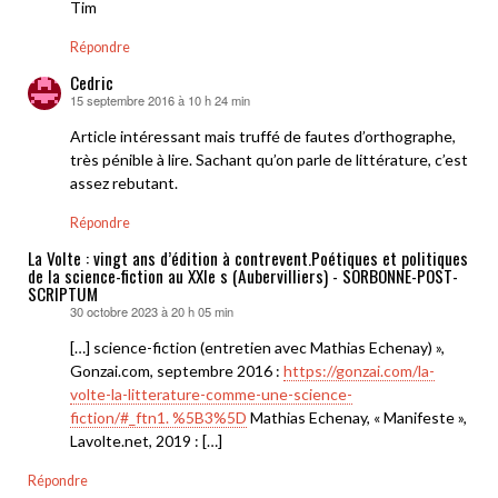
Tim
Répondre
Cedric
15 septembre 2016 à 10 h 24 min
dit :
Article intéressant mais truffé de fautes d’orthographe,
très pénible à lire. Sachant qu’on parle de littérature, c’est
assez rebutant.
Répondre
La Volte : vingt ans d’édition à contrevent.Poétiques et politiques
de la science-fiction au XXIe s (Aubervilliers) - SORBONNE-POST-
SCRIPTUM
30 octobre 2023 à 20 h 05 min
dit :
[…] science-fiction (entretien avec Mathias Echenay) »,
Gonzai.com, septembre 2016 :
https://gonzai.com/la-
volte-la-litterature-comme-une-science-
fiction/#_ftn1. %5B3%5D
Mathias Echenay, « Manifeste »,
Lavolte.net, 2019 : […]
Répondre