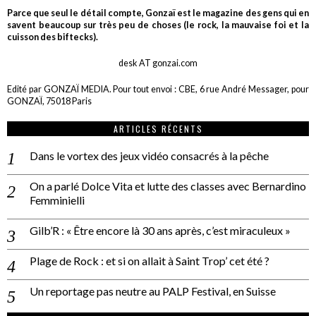
Parce que seul le détail compte, Gonzaï est le magazine des gens qui en
savent beaucoup sur très peu de choses (le rock, la mauvaise foi et la
cuisson des biftecks).
desk AT gonzai.com
Edité par GONZAÏ MEDIA. Pour tout envoi : CBE, 6 rue André Messager, pour
GONZAÏ, 75018 Paris
ARTICLES RÉCENTS
Dans le vortex des jeux vidéo consacrés à la pêche
On a parlé Dolce Vita et lutte des classes avec Bernardino
Femminielli
Gilb’R : « Être encore là 30 ans après, c’est miraculeux »
Plage de Rock : et si on allait à Saint Trop’ cet été ?
Un reportage pas neutre au PALP Festival, en Suisse