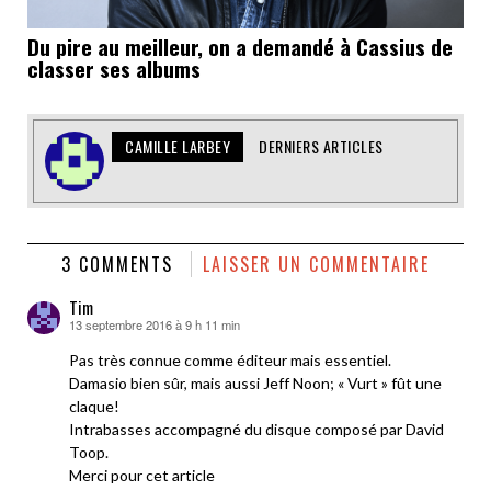
Du pire au meilleur, on a demandé à Cassius de
classer ses albums
CAMILLE LARBEY
DERNIERS ARTICLES
3 COMMENTS
LAISSER UN COMMENTAIRE
Tim
13 septembre 2016 à 9 h 11 min
dit :
Pas très connue comme éditeur mais essentiel.
Damasio bien sûr, mais aussi Jeff Noon; « Vurt » fût une
claque!
Intrabasses accompagné du disque composé par David
Toop.
Merci pour cet article