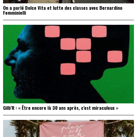
On a parlé Dolce Vita et lutte des classes avec Bernardino
Femminielli
Gilb’R : « Être encore là 30 ans après, c’est miraculeux »