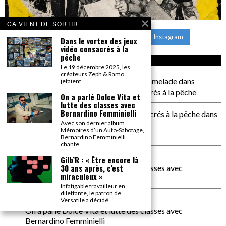
CA VIENT DE SORTIR
CHARGER PLUS
Suivre sur Instagram
Dans le vortex des jeux
vidéo consacrés à la
pêche
CA COMMENTE SEC
Le 19 décembre 2025, les
créateurs Zeph & Ramo
il a pas de genoux Messi comme P comelade
dans
jetaient
Dans le vortex des jeux vidéo consacrés à la pêche
On a parlé Dolce Vita et
lutte des classes avec
Bernardino Femminielli
Dans le vortex des jeux vidéos consacrés à la pêche
dans
Avec son dernier album
PACÔME THIELLEMENT
Mémoires d’un Auto-Sabotage,
La séance d’Hip Gnose
Bernardino Femminielli
chante
La Patrie
dans
Gilb’R : « Être encore là
30 ans après, c’est
On a parlé Dolce Vita et lutte des classes avec
miraculeux »
Bernardino Femminielli
Infatigable travailleur en
dilettante, le patron de
carte noire negra à l'o tiede
dans
Versatile a décidé
On a parlé Dolce Vita et lutte des classes avec
Bernardino Femminielli