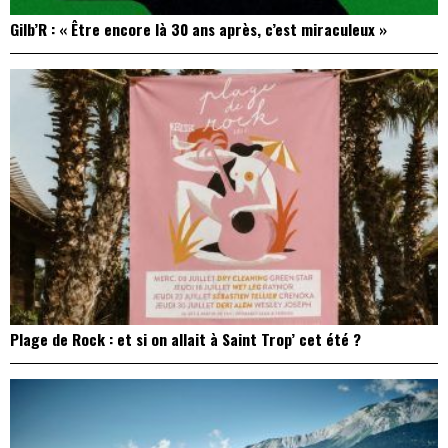
Gilb’R : « Être encore là 30 ans après, c’est miraculeux »
Plage de Rock : et si on allait à Saint Trop’ cet été ?