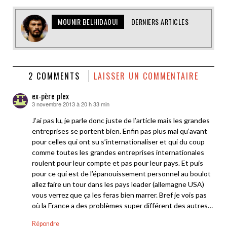
MOUNIR BELHIDAOUI
DERNIERS ARTICLES
2 COMMENTS
LAISSER UN COMMENTAIRE
ex-père plex
3 novembre 2013 à 20 h 33 min
dit :
J’ai pas lu, je parle donc juste de l’article mais les grandes
entreprises se portent bien. Enfin pas plus mal qu’avant
pour celles qui ont su s’internationaliser et qui du coup
comme toutes les grandes entreprises internationales
roulent pour leur compte et pas pour leur pays. Et puis
pour ce qui est de l’épanouissement personnel au boulot
allez faire un tour dans les pays leader (allemagne USA)
vous verrez que ça les feras bien marrer. Bref je vois pas
où la France a des problèmes super différent des autres…
Répondre