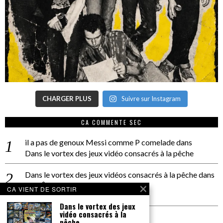
CHARGER PLUS
Suivre sur Instagram
CA COMMENTE SEC
il a pas de genoux Messi comme P comelade
dans
Dans le vortex des jeux vidéo consacrés à la pêche
Dans le vortex des jeux vidéos consacrés à la pêche
dans
PACÔME THIELLEMENT
CA VIENT DE SORTIR
La séance d’Hip Gnose
Dans le vortex des jeux
vidéo consacrés à la
La Patrie
dans
pêche