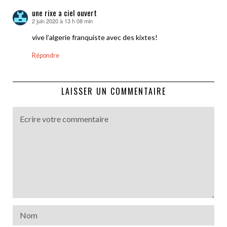
une rixe a ciel ouvert
2 juin 2020 à 13 h 08 min
dit :
vive l’algerie franquiste avec des kixtes!
Répondre
LAISSER UN COMMENTAIRE