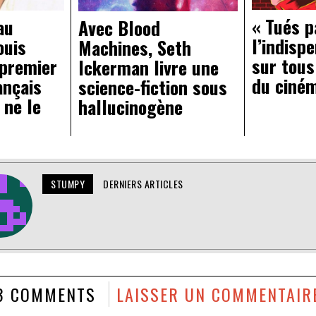
« Tués p
au
Avec Blood
l’indisp
ouis
Machines, Seth
sur tous
 premier
Ickerman livre une
du ciné
ançais
science-fiction sous
 ne le
hallucinogène
STUMPY
DERNIERS ARTICLES
3 COMMENTS
LAISSER UN COMMENTAIR