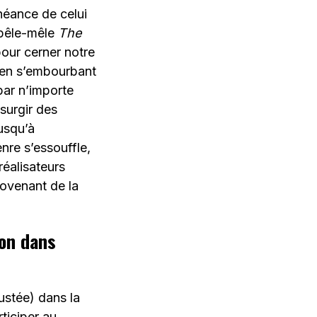
héance de celui
s pêle-mêle
The
pour cerner notre
e en s’embourbant
par n’importe
surgir des
jusqu’à
nre s’essouffle,
réalisateurs
rovenant de la
ion dans
ustée) dans la
rticiper au