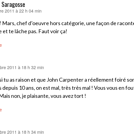
f Saragosse
e 2011 à 22 h 04 min
 Mars, chef d’oeuvre hors catégorie, une façon de raconte
e et te lâche pas. Faut voir ça!
e
re 2011 à 18 h 32 min
i tu as raison et que John Carpenter a réellement foiré son
s depuis 10 ans, on est mal, très très mal ! Vous vous en fo
 Mais non, je plaisante, vous avez tort !
e
re 2011 à 18 h 34 min