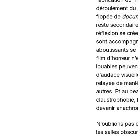
déroulement du 
flopée de
docum
reste secondaire
réflexion se crée
sont accompagné
aboutissants se 
film d’horreur n
louables peuvent
d’audace visuell
relayée de maniè
autres. Et au be
claustrophobie, 
devenir anachro
N’oublions pas d
les salles obscu