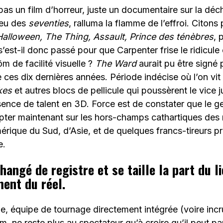
pas un film d’horreur, juste un documentaire sur la déc
ieu des
seventies
, ralluma la flamme de l’effroi. Citon
 Halloween, The Thing, Assault, Prince des ténèbres
, 
’est-il donc passé pour que Carpenter frise le ridicul
m de facilité visuelle ?
The Ward
aurait pu être signé 
 ces dix dernières années. Période indécise où l’on vit 
kes
et autres blocs de pellicule qui poussèrent le vice 
sence de talent en 3D. Force est de constater que le ge
mpter maintenant sur les hors-champs cathartiques des 
rique du Sud, d’Asie, et de quelques francs-tireurs p
e.
hangé de registre et se taille la part du l
ment du réel.
e, équipe de tournage directement intégrée (voire incr
lm, ne reste plus au spectateur qu’à croire qu’il peut pa