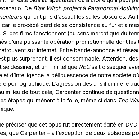
scénario. De
Blair Witch project
à
Paranormal Activity
enteurs
qui ont pris d’assaut les salles obscures. Au f
 car le procédé perd de sa consistance au fur et à mes
. Si ces films fonctionnent (au sens mercatique du terme
s d’une puissante opération promotionnelle dont les 
retrouvent sur Internet. Entre bande-annonce et réseau
’est plus surprenant, il est consommable. Attention, de
 se dessiner, et un film tel que
REC
sait disséquer av
e et d’intelligence la déliquescence de notre société où
re pornographique. L’agression des uns illumine le qu
au milieu de tout cela, Carpenter continue de questionn
les étapes qui mènent à la folie, même si dans
The Wa
nique.
e préciser que cet opus fut directement édité en DVD
res, que Carpenter – à l’exception de deux épisodes pou