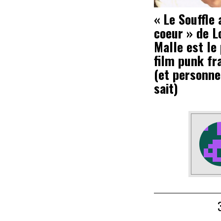
« Le Souffle 
coeur » de L
Malle est le
film punk fr
(et personne
sait)