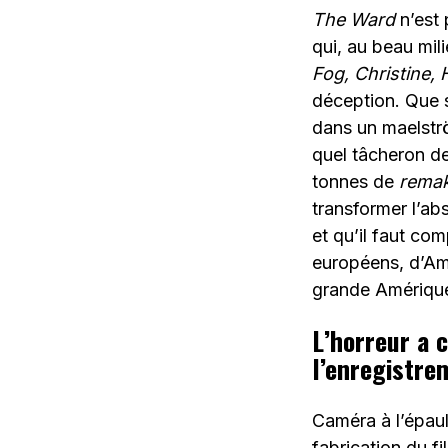
The Ward
n’est 
qui, au beau mil
Fog, Christine,
déception. Que s
dans un maelströ
quel tâcheron de
tonnes de
rema
transformer l’ab
et qu’il faut co
européens, d’Amé
grande Amériqu
L’horreur a c
l’enregistre
Caméra à l’épaul
fabrication du fi