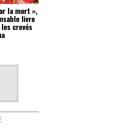
ar la mort »,
ensable livre
 les crevés
ma
E