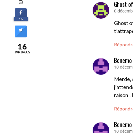
Ghost o
6 décembr
dit :
16
Ghost of
t’attrap
Répondr
16
PARTAGES
Bonemo
10 décemb
dit :
Merde, s
j’attend
raison !
Répondr
Bonemo
10 décemb
dit :