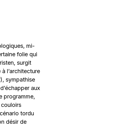
ologiques, mi-
taine folie qui
isten, surgit
à l’architecture
r), sympathise
e d’échapper aux
ste programme,
 couloirs
scénario tordu
n désir de