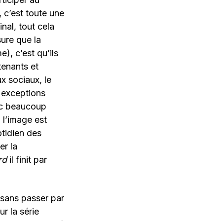
, c’est toute une
inal, tout cela
ure que la
), c’est qu’ils
tenants et
x sociaux, le
s exceptions
ec beaucoup
 l’image est
otidien des
er la
rd
il finit par
 sans passer par
r la série