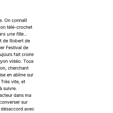
ie. On connaît
ion télé-crochet
rs une fille
…
t de Robert de
er Festival de
ours fait croire
rayon vidéo. Tous
on, cherchant
ise en abîme sur
Très vite, et
à suivre.
t acteur dans ma
 converser sur
n désaccord avec