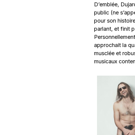
D’emblée, Dujard
public (ne s’app
pour son histoir
parlant, et finit
Personnellement, 
approchait la q
musclée et robust
musicaux contem