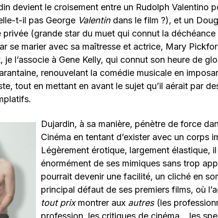
in devient le croisement entre un Rudolph Valentino p
elle-t-il pas George
Valentin
dans le film ?), et un Dou
e privée (grande star du muet qui connut la déchéance 
 par se marier avec sa maîtresse et actrice, Mary Pickfor
je l’associe à Gene Kelly, qui connut son heure de gloir
uarantaine, renouvelant la comédie musicale en imposa
e, tout en mettant en avant le sujet qu’il aérait par de
platifs.
Dujardin, à sa manière, pénètre de force da
Cinéma en tentant d’exister avec un corps i
Légèrement érotique, largement élastique, il
énormément de ses mimiques sans trop appu
pourrait devenir une facilité, un cliché en s
principal défaut de ses premiers films, où l’
tout prix
montrer aux
autres
(les profession
profession, les critiques de cinéma… les spec