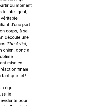
A partir du moment
e intelligent, il
 véritable
iliant d’une part
 son corps, à se
 En découle une
dans
The Artist
,
on chien, donc à
sublime
ment mise en
réaction finale
 tant que tel !
 un égo
ssi le
 évidente pour