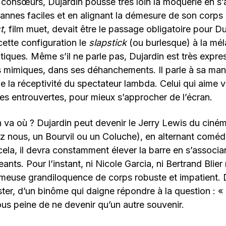
 consœurs, Dujardin pousse très loin la moquerie en s’a
vannes faciles et en alignant la démesure de son corps 
t
, film muet, devait être le passage obligatoire pour Du
ette configuration le
slapstick
(ou burlesque) à la mél
ques. Même s’il ne parle pas, Dujardin est très expre
s mimiques, dans ses déhanchements. Il parle à sa man
 la réceptivité du spectateur lambda. Celui qui aime v
s entrouvertes, pour mieux s’approcher de l’écran.
 va où ? Dujardin peut devenir le Jerry Lewis du ciném
z nous, un Bourvil ou un Coluche), en alternant coméd
 cela, il devra constamment élever la barre en s’associa
eants. Pour l’instant, ni Nicole Garcia, ni Bertrand Blier
ameuse grandiloquence de corps robuste et impatient. 
ster, d’un binôme qui daigne répondre à la question : «
us peine de ne devenir qu’un autre souvenir.