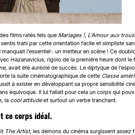
des films ratés tels que
Mariages !
,
L’Amour aux trou
 sentis trahi par cette orientation facile et simpliste s
ui manquait l’essentiel : un metteur en scène ! Ce doublo
avec Hazanavicius, rigolo de la première heure dont le 
ne
, avait été auréolé de succès. Le diptyque de l’espio
orte la suite cinématographique de cette
Classe améri
ssit à exister en développant sa propre sensibilité c
ans équivoque. Il lui fallait pour cela un corps qui pou
e, la
cool attitude
et surtout un verbe tranchant.
t ce corps idéal.
it
The Artist
, les démons du cinéma surgissent assez f