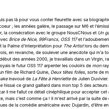
suis pas là pour vous conter fleurette avec sa biograph
 coeur ; les années galère, le passage sur M6 et l’émiss
r, la consécration avec le groupe NousCNous et
Un ga
 avec
Brice de Nice
,
99Francs
,
OSS 117
et l’adoubemen
nt la Palme d’interprétation pour
The Artist
lors du derni
is, en revanche, de soulever une anecdote qui m’a touj
 début des années 2000, je travaillais dans un Virgin, 
voyais le futur OSS 117 arpenter les couloirs de
mon
ray
n film de Richard Quine,
Deux têtes folles
, sorte de m
ake
inavoué de
La Fête à Henriette
de Julien Duvivier. 
 je hissai ce grand gaillard dans mon top 5 des acteurs 
r il me fallut ce détail cinéphilique pour accepter ce
te, mais c’est comme ça ! Il m’est arrivé par la suite de
ques de la comédie américaine avec Dujardin, d’être e