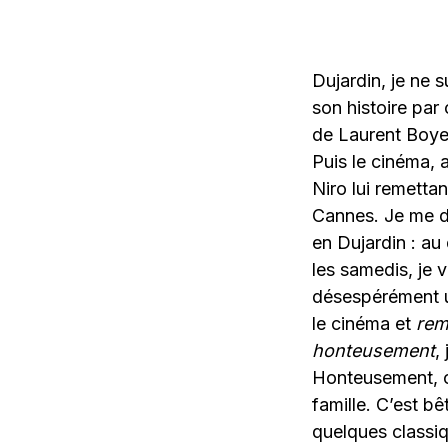
Dujardin, je ne 
son histoire par
de Laurent Boye
Puis le cinéma,
Niro lui remetta
Cannes. Je me do
en Dujardin : au
les samedis, je 
désespérément u
le cinéma et
rem
honteusement
,
Honteusement, ca
famille. C’est bê
quelques classi