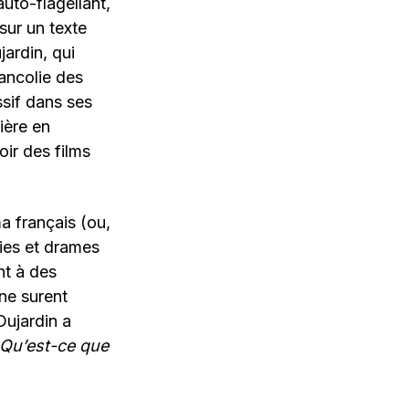
uto-flagellant,
sur un texte
jardin, qui
ancolie des
ssif dans ses
ière en
oir des films
a français (ou,
ies et drames
nt à des
 ne surent
Dujardin a
Qu’est-ce que