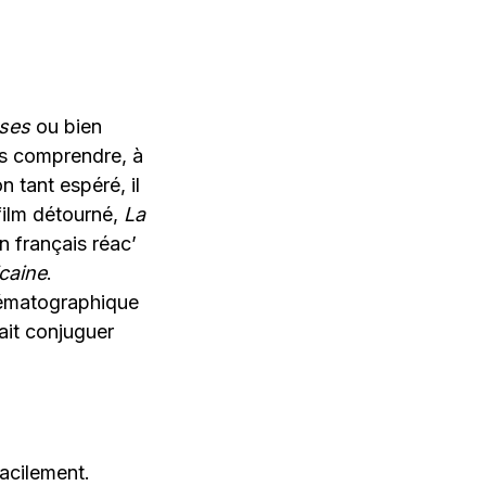
sses
ou bien
ans comprendre, à
n tant espéré, il
film détourné,
La
n français réac’
caine
.
inématographique
vait conjuguer
acilement.