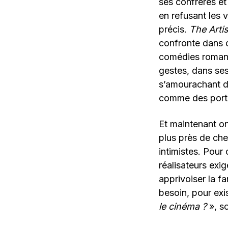
ses confrères et
en refusant les 
précis.
The Artis
confronte dans c
comédies romanti
gestes, dans se
s’amourachant de
comme des porte
Et maintenant on
plus près de che
intimistes. Pour
réalisateurs exig
apprivoiser la f
besoin, pour exi
le cinéma ?
», so