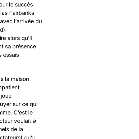
our le succès
glas Fairbanks
avec l’arrivée du
d).
e alors qu’il
nt sa présence
s essais
ns la maison
mpatient.
 joue
yer sur ce qui
omme. C’est le
acteur voulait
à
nels de la
tateurs) qu’il