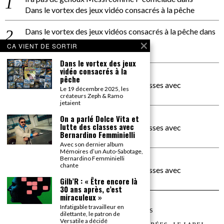
Dans le vortex des jeux vidéo consacrés à la pêche
Dans le vortex des jeux vidéos consacrés à la pêche
dans
PACÔME THIELLEMENT
CA VIENT DE SORTIR
La séance d’Hip Gnose
Dans le vortex des jeux
vidéo consacrés à la
La Patrie
dans
pêche
On a parlé Dolce Vita et lutte des classes avec
Le 19 décembre 2025, les
Bernardino Femminielli
créateurs Zeph & Ramo
jetaient
carte noire negra à l'o tiede
dans
On a parlé Dolce Vita et
lutte des classes avec
On a parlé Dolce Vita et lutte des classes avec
Bernardino Femminielli
Bernardino Femminielli
Avec son dernier album
Mémoires d’un Auto-Sabotage,
moise et son mascaré
dans
Bernardino Femminielli
chante
On a parlé Dolce Vita et lutte des classes avec
Bernardino Femminielli
Gilb’R : « Être encore là
30 ans après, c’est
miraculeux »
Infatigable travailleur en
©
2026
TOUS DROITS RÉSERVÉS
dilettante, le patron de
Versatile a décidé