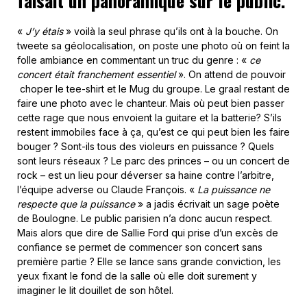
faisait un panoramique sur le public.
«
J’y étais
» voilà la seul phrase qu’ils ont à la bouche. On
tweete sa géolocalisation, on poste une photo où on feint la
folle ambiance en commentant un truc du genre : «
ce
concert était franchement essentiel
». On attend de pouvoir
choper le tee-shirt et le Mug du groupe. Le graal restant de
faire une photo avec le chanteur. Mais où peut bien passer
cette rage que nous envoient la guitare et la batterie? S’ils
restent immobiles face à ça, qu’est ce qui peut bien les faire
bouger ? Sont-ils tous des violeurs en puissance ? Quels
sont leurs réseaux ? Le parc des princes – ou un concert de
rock – est un lieu pour déverser sa haine contre l’arbitre,
l’équipe adverse ou Claude François. «
La puissance ne
respecte que la puissance
» a jadis écrivait un sage poète
de Boulogne. Le public parisien n’a donc aucun respect.
Mais alors que dire de Sallie Ford qui prise d’un excès de
confiance se permet de commencer son concert sans
première partie ? Elle se lance sans grande conviction, les
yeux fixant le fond de la salle où elle doit surement y
imaginer le lit douillet de son hôtel.