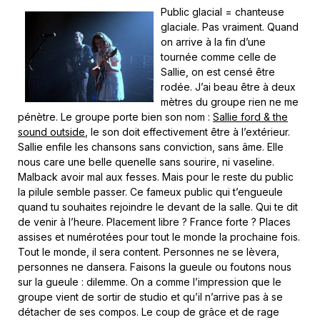
Public glacial = chanteuse
glaciale. Pas vraiment. Quand
on arrive à la fin d’une
tournée comme celle de
Sallie, on est censé être
rodée. J’ai beau être à deux
mètres du groupe rien ne me
pénètre. Le groupe porte bien son nom :
Sallie ford & the
sound outside
, le son doit effectivement être à l’extérieur.
Sallie enfile les chansons sans conviction, sans âme. Elle
nous care une belle quenelle sans sourire, ni vaseline.
Malback avoir mal aux fesses. Mais pour le reste du public
la pilule semble passer. Ce fameux public qui t’engueule
quand tu souhaites rejoindre le devant de la salle. Qui te dit
de venir à l’heure. Placement libre ? France forte ? Places
assises et numérotées pour tout le monde la prochaine fois.
Tout le monde, il sera content. Personnes ne se lèvera,
personnes ne dansera. Faisons la gueule ou foutons nous
sur la gueule : dilemme. On a comme l’impression que le
groupe vient de sortir de studio et qu’il n’arrive pas à se
détacher de ses compos. Le coup de grâce et de rage