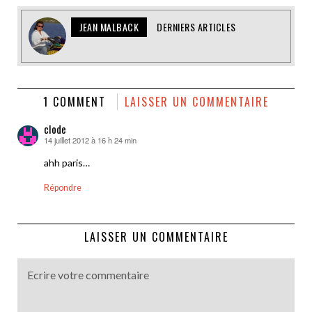
JEAN MALBACK
DERNIERS ARTICLES
1 COMMENT
LAISSER UN COMMENTAIRE
clode
14 juillet 2012 à 16 h 24 min
dit :
ahh paris…
Répondre
LAISSER UN COMMENTAIRE