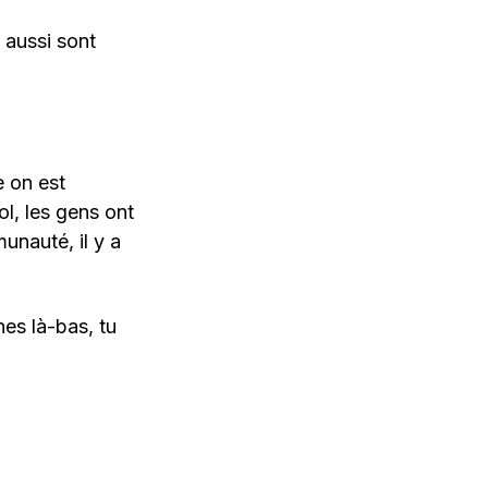
 aussi sont
e on est
ol, les gens ont
unauté, il y a
nes là-bas, tu