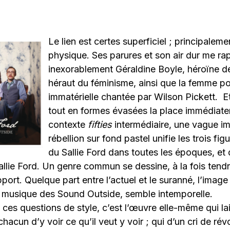
Le lien est certes superficiel ; principaleme
physique. Ses parures et son air dur me ra
inexorablement Géraldine Boyle, héroïne de
héraut du féminisme, ainsi que la femme po
immatérielle chantée par Wilson Pickett. Et
tout en formes évasées la place immédiat
contexte
fifties
intermédiaire, une vague i
rébellion sur fond pastel unifie les trois fi
du Sallie Ford dans toutes les époques, et 
lie Ford. Un genre commun se dessine, à la fois tendr
port. Quelque part entre l’actuel et le suranné, l’ima
a musique des Sound Outside, semble intemporelle.
 ces questions de style, c’est l’œuvre elle-même qui lai
chacun d’y voir ce qu’il veut y voir ; qui d’un cri de rév