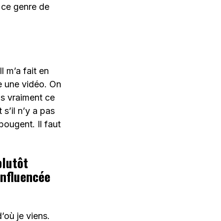
, ce genre de
Il m’a fait en
re une vidéo. On
as vraiment ce
 s’il n’y a pas
ougent. Il faut
plutôt
influencée
’où je viens.