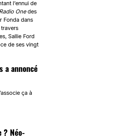
tant l’ennui de
Radio One
des
er Fonda dans
 travers
es, Sallie Ford
ce de ses vingt
us a annoncé
’associe ça à
e ? Néo-