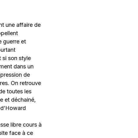
nt une affaire de
ppellent
 guerre et
urtant
 si son style
ement dans un
mpression de
gures. On retrouve
de toutes les
e et déchainé,
ge d’Howard
sse libre cours à
olte face à ce