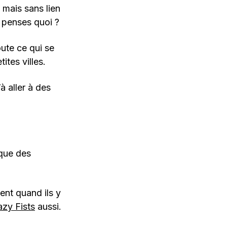
o mais sans lien
n penses quoi ?
oute ce qui se
ites villes.
 aller à des
 que des
ment quand ils y
zy Fists
aussi.