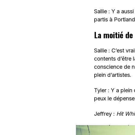
Sallie : Y a aus
partis à Portland
La moitié de 
Sallie : C’est v
contents d’être l
conscience de ne
plein d’artistes.
Tyler : Y a plein
peux le dépenser
Jeffrey :
Hit Wh