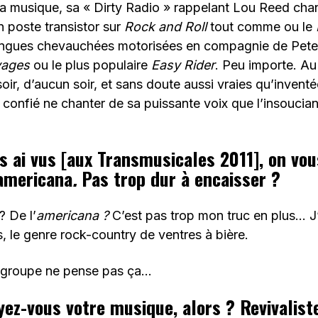
a musique, sa « Dirty Radio » rappelant Lou Reed chan
 poste transistor sur
Rock and Roll
tout comme ou le
longues chevauchées motorisées en compagnie de Pet
vages
ou le plus populaire
Easy Rider
. Peu importe. Au
soir, d’aucun soir, et sans doute aussi vraies qu’inventé
onfié ne chanter de sa puissante voix que l’insoucian
s ai vus [aux Transmusicales 2011], on vo
americana
.
Pas trop dur à encaisser ?
? De l’
americana ?
C’est pas trop mon truc en plus… J
s, le genre rock-country de ventres à bière.
le groupe ne pense pas ça…
z-vous votre musique, alors ? Revivalist