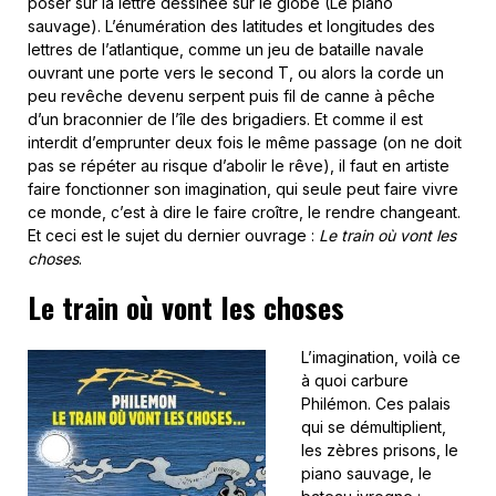
poser sur la lettre dessinée sur le globe (Le piano
sauvage). L’énumération des latitudes et longitudes des
lettres de l’atlantique, comme un jeu de bataille navale
ouvrant une porte vers le second T, ou alors la corde un
peu revêche devenu serpent puis fil de canne à pêche
d’un braconnier de l’île des brigadiers. Et comme il est
interdit d’emprunter deux fois le même passage (on ne doit
pas se répéter au risque d’abolir le rêve), il faut en artiste
faire fonctionner son imagination, qui seule peut faire vivre
ce monde, c’est à dire le faire croître, le rendre changeant.
Et ceci est le sujet du dernier ouvrage :
Le train où vont les
choses
.
Le train où vont les choses
L’imagination, voilà ce
à quoi carbure
Philémon. Ces palais
qui se démultiplient,
les zèbres prisons, le
piano sauvage, le