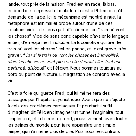
lande, tout prêt de la maison. Fred est en rade, là bas,
embourbée, dépressif et malade et c’est à Philémon qu’il
demande de l’aide. Ici le mécanisme est montré à nue, la
métaphore est minimal et brode autour d’une de ces
locutions vides de sens qu’il affectionne : au “train où vont
les choses”. Vide de sens donc capable d’avaler le langage
entier, d’en exprimer l’indicible. La locomotive qui tire “le
train où vont les choses” est en panne, et “c’est grave, très
grave”. “
Car si le train où vont les choses est immobilisé,
alors les choses ne vont plus où elle devrait aller, tout est
perturbé, disloqué
” dit Félicien. Nous sommes toujours au
bord du point de rupture. L’imagination se confond avec la
vie.
C’est la folie qui guette Fred, qui lui même fera des
passages par l’hôpital psychiatrique. Avant que ne s’ajoute
à cela des problèmes cardiaques. Et pourtant il suffit
d’imaginer, dit Félicien : imaginer un tunnel imaginaire, tout
simplement, et la féerie reprend, poussivement, avec toutes
les peines du monde pour faire apparaître une simple
lampe, qui n’a même plus de pile. Puis nous rencontrons