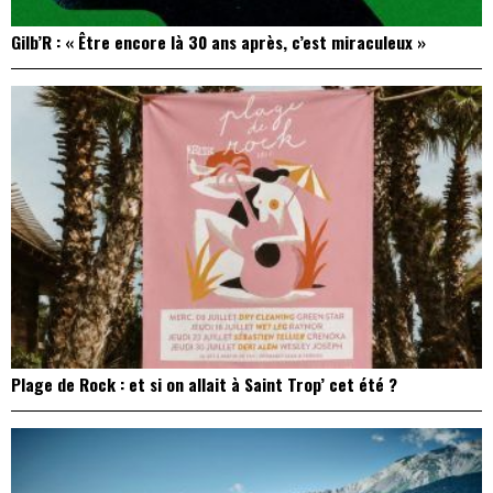
Gilb’R : « Être encore là 30 ans après, c’est miraculeux »
Plage de Rock : et si on allait à Saint Trop’ cet été ?