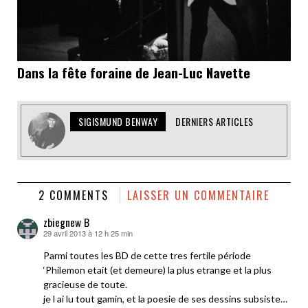
Dans la fête foraine de Jean-Luc Navette
SIGISMUND BENWAY
DERNIERS ARTICLES
2 COMMENTS
LAISSER UN COMMENTAIRE
zbiegnew B
29 avril 2013 à 12 h 25 min
dit :
Parmi toutes les BD de cette tres fertile période
‘Philemon etait (et demeure) la plus etrange et la plus
gracieuse de toute.
je l ai lu tout gamin, et la poesie de ses dessins subsiste…