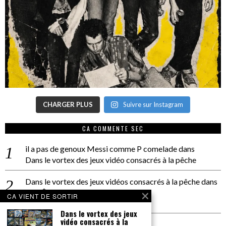
CHARGER PLUS
Suivre sur Instagram
CA COMMENTE SEC
il a pas de genoux Messi comme P comelade
dans
Dans le vortex des jeux vidéo consacrés à la pêche
Dans le vortex des jeux vidéos consacrés à la pêche
dans
PACÔME THIELLEMENT
CA VIENT DE SORTIR
La séance d’Hip Gnose
Dans le vortex des jeux
vidéo consacrés à la
La Patrie
dans