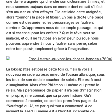
une dame araignée qui cherche son dictionnaire à rimes, et
nous sommes toujours dans ce monde dont ne sait s’il faut
s’en amuser ou s’en effrayer. Elle est laide cette araignée,
alors “tournons la page et filons”. En bas à droite une page
cornée est dessinée, et les personnages se faufilent
derrière. Qu’apprenons nous de ce simple passage, et qui
est si essentiel pour les enfants ? Que le rêve peut se
malaxer, et qu’il ne faut pas en avoir peur, puisque nous
pouvons apprendre à nous y faufiler sans peine, selon
notre bon plaisir, simplement grâce à l’imagination.
La lokoapattes est passé cette fois ci, mais la voilà à
nouveau en rade au beau milieu de l’océan atlantique, sous
les feux de son double coucher de soleils. Elle est à bout
d’imagination. Alors c’est Philémon lui même qui prend le
relais. Mais personnage de papier, il n’a pas d’imagination
en propre, il ne connaît que sa propre histoire. Qu’il
commence à raconter, ce sont les premières pages du
“Naufragé du A”, ce par quoi tout a commencé. A ce
moment là, Fred lui même est à l’hôpital, incapable de