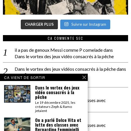
CHARGER PLUS
Suivre sur Instagram
CA COMMENTE SEC
il a pas de genoux Messi comme P comelade
dans
Dans le vortex des jeux vidéo consacrés à la pêche
Dans le vortex des jeux vidéos consacrés à la pêche
dans
PACÔME THIELLEMENT
CA VIENT DE SORTIR
La séance d’Hip Gnose
Dans le vortex des jeux
vidéo consacrés à la
La Patrie
dans
pêche
On a parlé Dolce Vita et lutte des classes avec
Le 19 décembre 2025, les
Bernardino Femminielli
créateurs Zeph & Ramo
jetaient
carte noire negra à l'o tiede
dans
On a parlé Dolce Vita et
lutte des classes avec
On a parlé Dolce Vita et lutte des classes avec
Bernardino Femminielli
Bernardino Femminielli