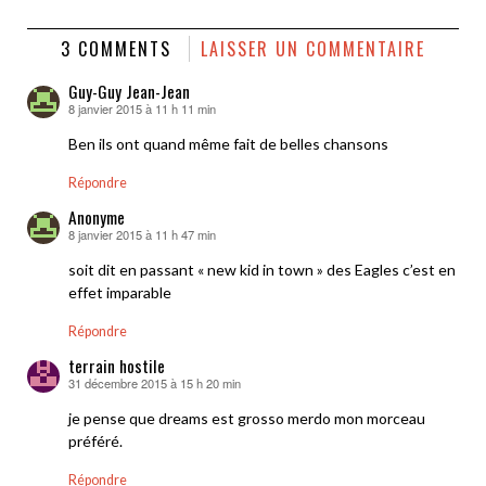
3 COMMENTS
LAISSER UN COMMENTAIRE
Guy-Guy Jean-Jean
8 janvier 2015 à 11 h 11 min
dit :
Ben ils ont quand même fait de belles chansons
Répondre
Anonyme
8 janvier 2015 à 11 h 47 min
dit :
soit dit en passant « new kid in town » des Eagles c’est en
effet imparable
Répondre
terrain hostile
31 décembre 2015 à 15 h 20 min
dit :
je pense que dreams est grosso merdo mon morceau
préféré.
Répondre