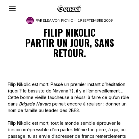
PAR
ELEA VON PICNIC
19 SEPTEMBRE 2009
FILIP NIKOLIC
PARTIR UN JOUR, SANS
RETOUR.
Filip Nikolic est mort. Passé un premier instant d’hésitation
(quoi ? le bassiste de Nirvana ?), il y a l’émerveillement…
Cette bonne vieille faucheuse a réussi à faire ce qu’un rôle
dans
Brigade Navaro
peinait encore à réaliser : donner un
nom de famille au leader des 2BE3.
Filip Nikolic est mort, tout le monde semble éprouver le
besoin irrépressible d’en parler. Même ton père, à qui, au
passage, tu as envie d’adresser de francs remerciements