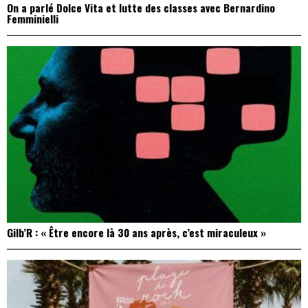
On a parlé Dolce Vita et lutte des classes avec Bernardino
Femminielli
Gilb’R : « Être encore là 30 ans après, c’est miraculeux »