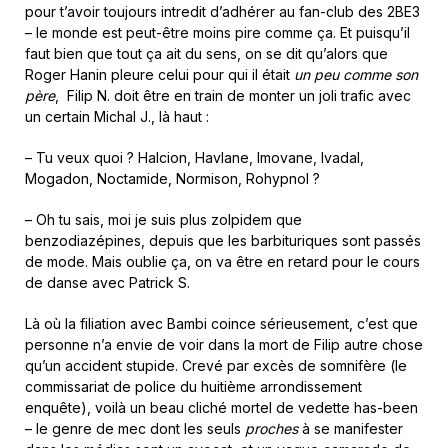
pour t’avoir toujours intredit d’adhérer au fan-club des 2BE3
– le monde est peut-être moins pire comme ça. Et puisqu’il
faut bien que tout ça ait du sens, on se dit qu’alors que
Roger Hanin pleure celui pour qui il était
un peu comme son
père
, Filip N. doit être en train de monter un joli trafic avec
un certain Michal J., là haut :
– Tu veux quoi ? Halcion, Havlane, Imovane, Ivadal,
Mogadon, Noctamide, Normison, Rohypnol ?
– Oh tu sais, moi je suis plus zolpidem que
benzodiazépines, depuis que les barbituriques sont passés
de mode. Mais oublie ça, on va être en retard pour le cours
de danse avec Patrick S.
Là où la filiation avec Bambi coince sérieusement, c’est que
personne n’a envie de voir dans la mort de Filip autre chose
qu’un accident stupide. Crevé par excès de somnifère (le
commissariat de police du huitième arrondissement
enquête), voilà un beau cliché mortel de vedette has-been
– le genre de mec dont les seuls
proches
à se manifester