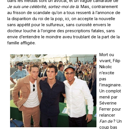
dans les médias sont un avocat, et un vague camarade de
Je suis une célébrité, sortez-moi de là
. Mais, contrairement
au frisson de scandale qu’on a tous ressenti à l’annonce de
la disparition du roi de la pop, ici, on accepte la nouvelle
sans appétit pour le sulfureux, sans curiosité envers le
docteur louche à l’origine des prescriptions fatales, sans
envie d’entendre le moindre aveu troublant de la part de la
famille affligée.
Mort ou
vivant, Filip
Nikolic
n’excite
pas
l’imaginaire.
Un complot
mené par
Séverine
Ferrer pour
relancer
Fan de
? Un
coup bas