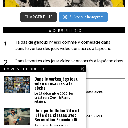
CHARGER PLUS
Suivre sur Instagram
CA COMMENTE SEC
il a pas de genoux Messi comme P comelade
dans
Dans le vortex des jeux vidéo consacrés à la pêche
Dans le vortex des jeux vidéos consacrés à la pêche
dans
PACÔME THIELLEMENT
CA VIENT DE SORTIR
La séance d’Hip Gnose
Dans le vortex des jeux
vidéo consacrés à la
La Patrie
dans
pêche
On a parlé Dolce Vita et lutte des classes avec
Le 19 décembre 2025, les
Bernardino Femminielli
créateurs Zeph & Ramo
jetaient
carte noire negra à l'o tiede
dans
On a parlé Dolce Vita et
lutte des classes avec
On a parlé Dolce Vita et lutte des classes avec
Bernardino Femminielli
Bernardino Femminielli
Avec son dernier album