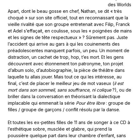
des Worlds
Apart, dont le beau gosse en chef, Nathan, se dit « très
choqué » sur son site officiel, tout en reconnaissant que la
vieille rivalité que son groupe entretenait avec Filip, Franck
et Adel s’effaçait, en coulisse, sous les « poignées de mains
et les signes de tête respectueux » ? Sûrement pas. Juste
l’accident qui arrive au gars à qui les couinements des
préadolescentes manquent parfois, un peu. Un moment de
distraction, un cachet de trop, hop, t’es mort. Et les gens
découvrent avec étonnement ton patronyme, ton projet
d’album solo, d’autobiographie, la pièce de théâtre dans
laquelle tu allais jouer. Mais tout ce qui les intéresse, au
final, c’est de placer le meilleur jeu de mot vaseux (
il est
mort dans son sommeil, sans souffrance, ni colique
?), ou de
briller dans la conversation en théorisant la dialectique
implacable qui emmenait la série
Pour être libre
: groupe de
filles / groupe de garçons / conflit résolu par la danse.
Et toutes les ex-petites filles de 11 ans de songer à ce CD à
l’esthétique sobre, musclée et glabre, qui prend la
poussière quelque part dans leur chambre d’enfant, sans