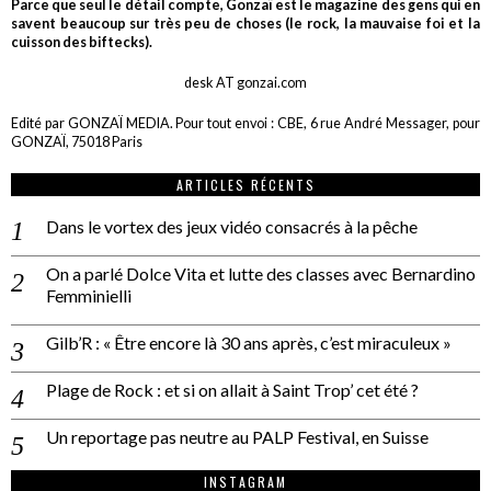
Parce que seul le détail compte, Gonzaï est le magazine des gens qui en
savent beaucoup sur très peu de choses (le rock, la mauvaise foi et la
cuisson des biftecks).
desk AT gonzai.com
Edité par GONZAÏ MEDIA. Pour tout envoi : CBE, 6 rue André Messager, pour
GONZAÏ, 75018 Paris
ARTICLES RÉCENTS
Dans le vortex des jeux vidéo consacrés à la pêche
On a parlé Dolce Vita et lutte des classes avec Bernardino
Femminielli
Gilb’R : « Être encore là 30 ans après, c’est miraculeux »
Plage de Rock : et si on allait à Saint Trop’ cet été ?
Un reportage pas neutre au PALP Festival, en Suisse
INSTAGRAM