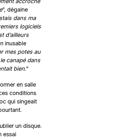
tement accroché
e
”, dégaine
restais dans ma
emiers logiciels
t d’ailleurs
on inusable
r mes potes au
t le canapé dans
entait bien
.”
former en salle
 ces conditions
oc qui singeait
pourtant.
ublier un disque.
 essai