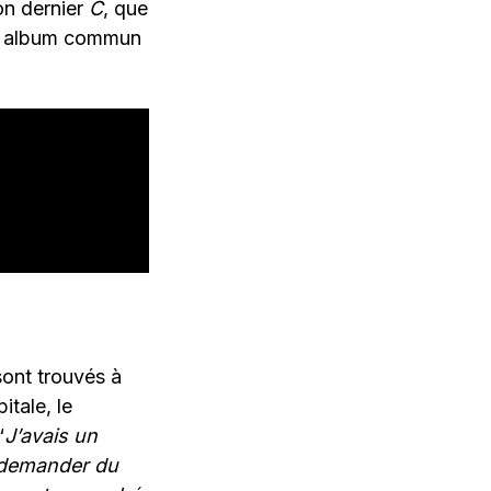
son dernier
C
, que
er album commun
sont trouvés à
itale, le
“
J’avais un
 demander du