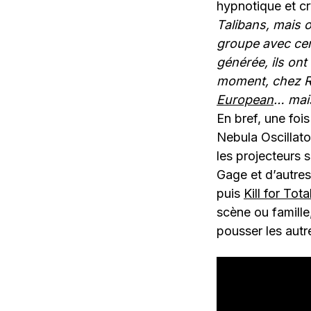
hypnotique et cr
Talibans, mais o
groupe avec cert
générée, ils ont
moment, chez Re
European
… mais 
En bref, une foi
Nebula Oscillato
les projecteurs s
Gage et d’autre
puis
Kill for Tot
scène ou famille
pousser les autre