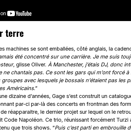
r terre
es machines se sont emballées, côté anglais, la cadenc
jamais été concentré sur une carrière. Je me suis touj
steur
, glisse Oliver.
À Manchester, j’étais DJ, donc int
 ne chantais pas. Ce sont les gars qui m’ont forcé à le 
s groupes avec lesquels je bossais n’étaient pas les p
des Américains
.”
une dizaine d’années, Gage s’est construit un catalogue
nnant par-ci par-là des concerts en frontman des form
de réapparaitre, le dernier projet sur lequel on le retro
it Code Napoléon. Ce trio, réunissant forcément Turzi
tenu que trois
shows
.
“
Puis c’est parti en embrouille 