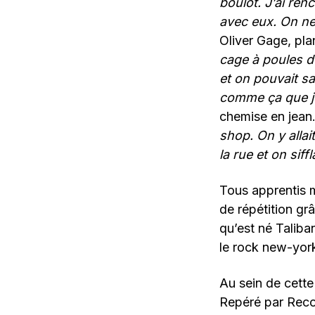
boulot. J’ai re
avec eux. On ne 
Oliver Gage, pla
cage à poules de
et on pouvait sa
comme ça que j’
chemise en jean
shop. On y allai
la rue et on siff
Tous apprentis mu
de répétition gr
qu’est né Taliba
le rock new-york
Au sein de cette
Repéré par Recor