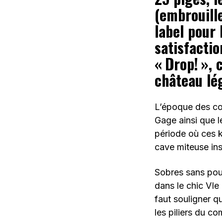
(embrouille
label pour 
satisfacti
« Drop! », 
château lé
L’époque des cou
Gage ainsi que l
période où ces ki
cave miteuse ins
Sobres sans pour
dans le chic VIe
faut souligner q
les piliers du c