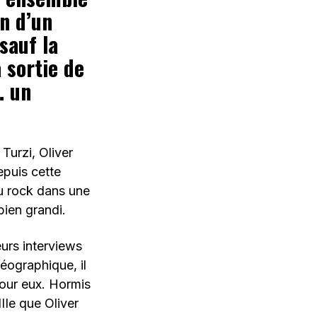
on d’un
 s
auf la
 sortie de
… un
Turzi, Oliver
epuis cette
du rock dans une
bien grandi.
urs interviews
éographique, il
pour eux. Hormis
IIIe que Oliver