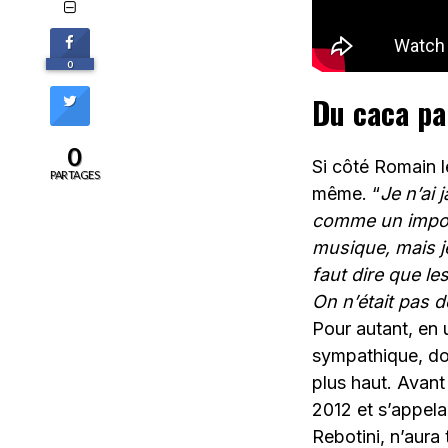
0
Du caca pa
0
Si côté Romain l
PARTAGES
même. “
Je n’ai 
comme un impo
musique, mais je
faut dire que le
On n’était pas 
Pour autant, en 
sympathique, do
plus haut. Avant 
2012 et s’appela
Rebotini, n’aura 