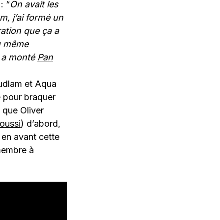
: “
On avait les
m, j’ai formé un
ration que ça a
Au même
n a monté
Pan
oudlam et Aqua
e pour braquer
i que Oliver
oussi
) d’abord,
 en avant cette
 membre à