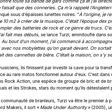
ncontré toute sa bande de gars comme ça et j’ai direc
faisait que des conneries. Ça m’a rappelé l’Angleterr
nqué sous d’épaisses lunettes noires. “
À l’origine, je 
 10 m2 à créer de la musique. C’était l’époque des pr
mpler des batteries de rock et ce genre de trucs. C’es
ai fait mes débuts
, se lance Turzi, emmitouflé dans s
.
Au bout d’un moment, j’ai commencé à accompagne
t avec nos mobylettes qu’on garait devant. On sortai
lait des cannettes de bière. C’était la maison, on s’y s
siciens, ils finissent par investir la cave pour la trans
âce au rare matos fonctionnel autour d’eux. C’est dans
ns Rock Action, une espèce de groupe de bric et de br
ais et les Strokes, stars du moment qu’ils détestaient 
 communauté de branleurs, Turzi va être le premier à p
d Makers, il sort «
Made Under Authority »
(2005), un