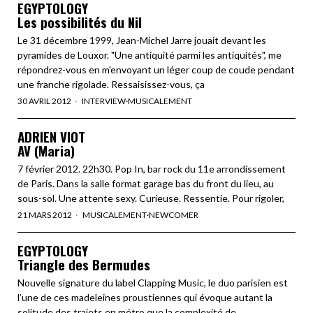
EGYPTOLOGY
Les possibilités du Nil
Le 31 décembre 1999, Jean-Michel Jarre jouait devant les
pyramides de Louxor. "Une antiquité parmi les antiquités", me
répondrez-vous en m'envoyant un léger coup de coude pendant
une franche rigolade. Ressaisissez-vous, ça
30 AVRIL 2012
INTERVIEW
·
MUSICALEMENT
ADRIEN VIOT
AV (Maria)
7 février 2012. 22h30. Pop In, bar rock du 11e arrondissement
de Paris. Dans la salle format garage bas du front du lieu, au
sous-sol. Une attente sexy. Curieuse. Ressentie. Pour rigoler,
21 MARS 2012
MUSICALEMENT
·
NEWCOMER
EGYPTOLOGY
Triangle des Bermudes
Nouvelle signature du label Clapping Music, le duo parisien est
l’une de ces madeleines proustiennes qui évoque autant la
solitude des trajets en métro que la complexité de