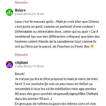
Répondre
Molaire
6 mars 2012 à 0 h 16 min
dit :
Lana c’est le mauvais goût… Mais je crois bien que Grimes
c’est juste un goût, comme on parlerait d’une couleur !
Défendable ou détestable donc, selon qui ou quoi ! Car il
semblerait (au vue des différentes critiques) que bien des
hommes soient friands de la canadienne tout comme ils
ont pu l’être par le passé, de Peaches ou Fever Ray
Répondre
stéphane
7 mars 2012 à 1 h 03 min
dit :
Beurk!
Je n’ai pas pu lire le titre proposé ici mais je viens de m’en
farcir 3 sur youtube (je suis un peu maso en fait)et ça
ressemble à tous les cd de méditation new-age années
80 avec des gros synthés sirupeux(Enigma,Mike Oldfield
dans les années 90 ect…)
En gros,pas de rythme,toujours les mêmes sons et voix