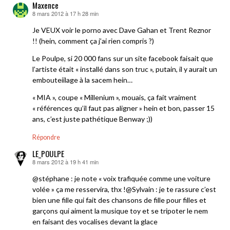
Maxence
8 mars 2012 à 17 h 28 min
dit :
Je VEUX voir le porno avec Dave Gahan et Trent Reznor
!! (hein, comment ça j’ai rien compris ?)
Le Poulpe, si 20 000 fans sur un site facebook faisait que
l’artiste était « installé dans son truc », putain, il y aurait un
embouteiilage à la sacem hein…
« MIA », coupe « Millenium », mouais, ça fait vraiment
« références qu’il faut pas aligner » hein et bon, passer 15
ans, c’est juste pathétique Benway ;))
Répondre
LE_POULPE
8 mars 2012 à 19 h 41 min
dit :
@stéphane : je note « voix trafiquée comme une voiture
volée » ça me resservira, thx !@Sylvain : je te rassure c’est
bien une fille qui fait des chansons de fille pour filles et
garçons qui aiment la musique toy et se tripoter le nem
en faisant des vocalises devant la glace