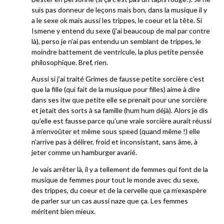
suis pas donneur de leçons mais bon, dans la musique il y
a le sexe ok mais aussi les trippes, le coeur et la tête. Si
Ismene y entend du sexe (j’ai beaucoup de mal par contre
là), perso je n’ai pas entendu un semblant de trippes, le
moindre battement de ventricule, la plus petite pensée
philosophique. Bref, rien.
Aussi si j’ai traité Grimes de fausse petite sorcière c’est
que la fille (qui fait de la musique pour filles) aime à dire
dans ses itw que petite elle se prenait pour une sorcière
et jetait des sorts à sa famille (hum hum déjà). Alors je dis
qu’elle est fausse parce qu’une vraie sorcière aurait réussi
à m’envoûter et même sous speed (quand même !) elle
n’arrive pas à délirer, froid et inconsistant, sans âme, à
jeter comme un hamburger avarié.
Je vais arrêter là, il y a tellement de femmes qui font de la
musique de femmes pour tout le monde avec du sexe,
des trippes, du coeur et de la cervelle que ça m’exaspère
de parler sur un cas aussi naze que ça. Les femmes
méritent bien mieux.