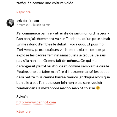
trafiquée comme une voiture volée
Répondre
sylvain fesson
7 mars 2012 à 20 h 53 min
dit :
J’ai commencé par lire « étreinte devant mon ordinateur ».
Bon bah j’ai récemment vu sur Facebook qu’un pote aimait
Grimes donc d’emblée le débat… voilà quoi. Et puis moi
Tori Amos, ça m’a toujours vachement plu parce que ça
explose les cadres féminins/masculins je trouve. Je sais
pas si la nana de Grimes fait de même… Ce qui me
dérangerait plutôt vu d’ici c’est, comme semblait le dire le
Poulpe, une certaine manière d’instrumentalisé les codes
de la petite musicienne barrée féérico-gothique alors que
bon elle a pas l’air de pisser loin non plus, sans vouloir
tomber dans la métaphore macho-man of course
Sylvain
http://www.parlhot.com
Répondre