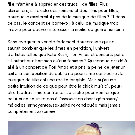
fille m’amène à apprécier des trucs… de filles. Plus
clairement, s’il existe des romans et des films pour filles,
pourquoi n’existerait-il pas de la musique de filles ? Et dans
ce cas, le concept se borne-t-il à celui de musique trop
mièvre pour pouvoir intéresser la moitié du genre humain ?
Sans évoquer la variété fadement doucereuse qui ne
saurait combler que les âmes en perdition, l’univers
d’artistes telles que Kate Bush, Tori Amos et consorts parle-
t-il autant aux hommes qu’aux femmes ? Quiconque est déjà
allé à un concert de Tori Amos et a pris la peine de jeter un
œil à la composition du public ne pourra me contredire : la
musique de fille est une réalité tangible. Mais si j’ai une
petite intuition de ce que peut être la chick mu(sic), peut-
être faudrait-il me confronter au cliché pour vérifier que
celui-ci ne se limite pas à l’association chant gémissant/
mélodies larmoyantes/sexualité revendiquée mais jamais
complètement assumée.