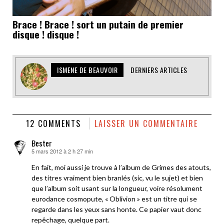
Brace ! Brace ! sort un putain de premier
disque ! disque !
ISMENE DE BEAUVOIR
DERNIERS ARTICLES
12 COMMENTS
LAISSER UN COMMENTAIRE
Bester
5 mars 2012 à 2 h 27 min
dit :
En fait, moi aussi je trouve à l’album de Grimes des atouts,
des titres vraiment bien branlés (sic, vu le sujet) et bien
que l’album soit usant sur la longueur, voire résolument
eurodance cosmopute, « Oblivion » est un titre qui se
regarde dans les yeux sans honte. Ce papier vaut donc
repêchage, quelque part.