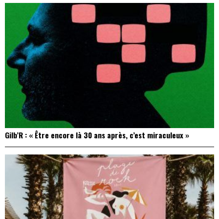
Gilb’R : « Être encore là 30 ans après, c’est miraculeux »