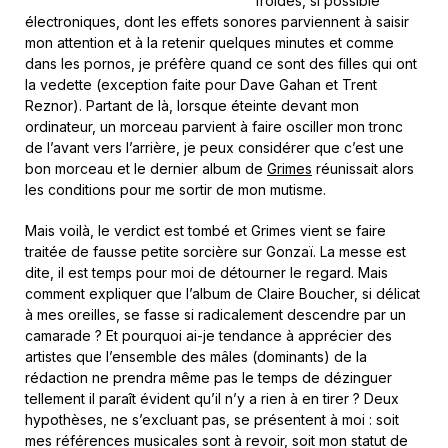
froides, si possible
électroniques, dont les effets sonores parviennent à saisir
mon attention et à la retenir quelques minutes et comme
dans les pornos, je préfère quand ce sont des filles qui ont
la vedette (exception faite pour Dave Gahan et Trent
Reznor). Partant de là, lorsque éteinte devant mon
ordinateur, un morceau parvient à faire osciller mon tronc
de l’avant vers l’arrière, je peux considérer que c’est une
bon morceau et le dernier album de
Grimes
réunissait alors
les conditions pour me sortir de mon mutisme.
Mais voilà, le verdict est tombé et Grimes vient se faire
traitée de fausse petite sorcière sur Gonzaï. La messe est
dite, il est temps pour moi de détourner le regard. Mais
comment expliquer que l’album de Claire Boucher, si délicat
à mes oreilles, se fasse si radicalement descendre par un
camarade ? Et pourquoi ai-je tendance à apprécier des
artistes que l’ensemble des mâles (dominants) de la
rédaction ne prendra même pas le temps de dézinguer
tellement il paraît évident qu’il n’y a rien à en tirer ? Deux
hypothèses, ne s’excluant pas, se présentent à moi : soit
mes références musicales sont à revoir, soit mon statut de