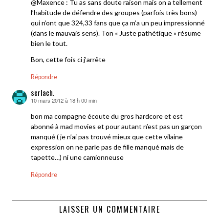
@Maxence : Tu as sans doute raison mais on a tellement
l’habitude de défendre des groupes (parfois très bons)
qui n’ont que 324,33 fans que ça m’a un peu impressionné
(dans le mauvais sens). Ton « Juste pathétique » résume
bien le tout.
Bon, cette fois ci j’arrête
Répondre
serlach.
10 mars 2012 à 18 h 00 min
dit :
bon ma compagne écoute du gros hardcore et est
abonné à mad movies et pour autant n’est pas un garçon
manqué ( je n’ai pas trouvé mieux que cette vilaine
expression on ne parle pas de fille manqué mais de
tapette…) ni une camionneuse
Répondre
LAISSER UN COMMENTAIRE