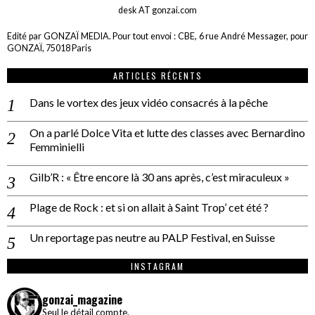
desk AT gonzai.com
Edité par GONZAÏ MEDIA. Pour tout envoi : CBE, 6 rue André Messager, pour
GONZAÏ, 75018 Paris
ARTICLES RÉCENTS
Dans le vortex des jeux vidéo consacrés à la pêche
On a parlé Dolce Vita et lutte des classes avec Bernardino
Femminielli
Gilb’R : « Être encore là 30 ans après, c’est miraculeux »
Plage de Rock : et si on allait à Saint Trop’ cet été ?
Un reportage pas neutre au PALP Festival, en Suisse
INSTAGRAM
gonzai_magazine
Seul le détail compte.