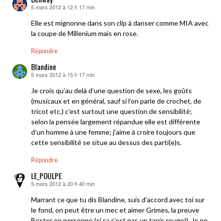
5 mars 2012 à 12 h 17 min
dit :
Elle est mignonne dans son clip à danser comme MIA avec
la coupe de Millenium mais en rose.
Répondre
Blandine
5 mars 2012 à 15 h 17 min
dit :
Je crois qu’au delà d’une question de sexe, les goûts
(musicaux et en général, sauf si l’on parle de crochet, de
tricot etc.) c’est surtout une question de sensibilité;
selon la pensée largement répandue elle est différente
d’un homme à une femme; j’aime à croire toujours que
cette sensibilité se situe au dessus des parti(e)s.
Répondre
LE_POULPE
5 mars 2012 à 20 h 40 min
dit :
Marrant ce que tu dis Blandine, suis d’accord avec toi sur
le fond, on peut être un mec et aimer Grimes, la preuve
Bester en personne (si ça c’est pas un tapis rouge!). Je ne