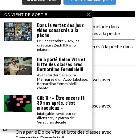
CA COMMENTE SEC
CA VIENT DE SORTIR
Dans le vortex des jeux
il a pas de genoux Messi comme P comelade
dans
vidéo consacrés à la
Dans le vortex des jeux vidéo consacrés à la pêche
pêche
Le 19 décembre 2025, les
créateurs Zeph & Ramo
Dans le vortex des jeux vidéos consacrés à la pêche
dans
jetaient
PACÔME THIELLEMENT
On a parlé Dolce Vita et
La séance d’Hip Gnose
lutte des classes avec
Bernardino Femminielli
La Patrie
dans
Avec son dernier album
On a parlé Dolce Vita et lutte des classes avec
Mémoires d’un Auto-Sabotage,
Bernardino Femminielli
Bernardino Femminielli
chante
Gilb’R : « Être encore là
carte noire negra à l'o tiede
dans
30 ans après, c’est
On a parlé Dolce Vita et lutte des classes avec
miraculeux »
Bernardino Femminielli
Infatigable travailleur en
dilettante, le patron de
Versatile a décidé
moise et son mascaré
dans
On a parlé Dolce Vita et lutte des classes avec
Bernardino Femminielli