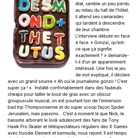
état, semble un peu perdu
au milieu du hall de l’hôtel;
il attend ses camarades
qui tardent à descendre
de leur chambre.
L’interview débute en face
à face. « Gonzaï, qu’est-
ce que ça signifie
exactement ? » demande-
t-il d’un air apparemment
intéressé. Une fois le jeu
de mot expliqué, il déclare
avec un grand sourire « Ah oui le journalisme gonzo ! C’est
super ça ! ». Installé confortablement dans des fauteuils
cheaps pour tailler le bout de gras avec un obscur
groupuscule musical, on est pourtant loin de l’immersion
bad trip Thompsonienne et du super scoop façon Spider
Jerusalem, mais passons… C’est à moment là que Nick, le
bassiste arborant le look adulescent des fans de Tony
Hawk Pro Skater et téléspectateurs réguliers des X Games
avec hoodie Element et bermuda, nous rejoint. Il est temps