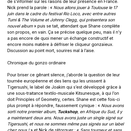
de s’informer sur les raisons de leur présence en France.
Nick prend la parole : «
Nous allons jouer à Toulouse le 17
juin dans le cadre du festival Rio Loco, avec entre autres
Tumi & The Volume et Johnny Clegg, qui présentera son
nouvel album
» puis se tait, attendant que Shane complète
son propos, en vain. Ça se précise quelque peu, mais il n’y
a pas encore de quoi mener un échange constructif et
encore moins matière à défriser le cliqueur gonzaïeux.
Discussion au point mort, sourires mal à l’aise.
Chronique du gonzo ordinaire
Pour briser ce gênant silence, j’aborde la question de leur
tournée européenne et des liens qui les unissent à
Tigersushi, le label de Joakim qui s’est développé grâce à
une sous-traitance textilo-musicale Kitsunesque, à qui l’on
doit Principles of Geometry, certes. Shane est cette fois-ci
plus prompt à répondre, faussement cynique : «
Nous avons
sorti notre premier album,
Tuckshop
, en Afrique du Sud, il y
a maintenant deux ans. Nous avons juste un single signé sur
Tigersushi, et nous ne sommes même pas signés sur un label
chez nous !
» et Nick de rétorquer : «
Sans tourneur et sans