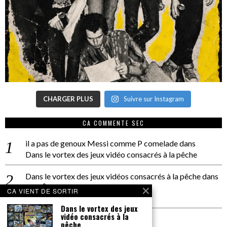
CHARGER PLUS
Suivre sur Instagram
CA COMMENTE SEC
il a pas de genoux Messi comme P comelade
dans
Dans le vortex des jeux vidéo consacrés à la pêche
Dans le vortex des jeux vidéos consacrés à la pêche
dans
PACÔME THIELLEMENT
CA VIENT DE SORTIR
La séance d’Hip Gnose
Dans le vortex des jeux
vidéo consacrés à la
La Patrie
dans
pêche