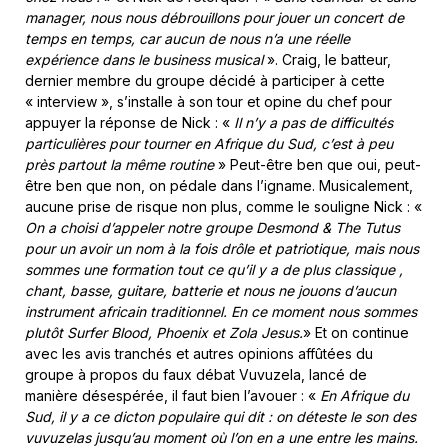
manager, nous nous débrouillons pour jouer un concert de
temps en temps, car aucun de nous n’a une réelle
expérience dans le business musical
». Craig, le batteur,
dernier membre du groupe décidé à participer à cette
« interview », s’installe à son tour et opine du chef pour
appuyer la réponse de Nick : «
Il n’y a pas de difficultés
particulières pour tourner en Afrique du Sud, c’est à peu
près partout la même routine
» Peut-être ben que oui, peut-
être ben que non, on pédale dans l’igname. Musicalement,
aucune prise de risque non plus, comme le souligne Nick : «
On a choisi d’appeler notre groupe Desmond & The Tutus
pour un avoir un nom à la fois drôle et patriotique, mais nous
sommes une formation tout ce qu’il y a de plus classique ,
chant, basse, guitare, batterie et nous ne jouons d’aucun
instrument africain traditionnel. En ce moment nous sommes
plutôt Surfer Blood, Phoenix et Zola Jesus.
» Et on continue
avec les avis tranchés et autres opinions affûtées du
groupe à propos du faux débat Vuvuzela, lancé de
manière désespérée, il faut bien l’avouer : «
En Afrique du
Sud, il y a ce dicton populaire qui dit : on déteste le son des
vuvuzelas jusqu’au moment où l’on en a une entre les mains.