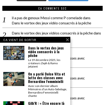
CA COMMENTE SEC
il a pas de genoux Messi comme P comelade
dans
Dans le vortex des jeux vidéo consacrés à la pêche
Dans le vortex des jeux vidéos consacrés à la pêche
dans
PACÔME THIELLEMENT
CA VIENT DE SORTIR
La séance d’Hip Gnose
Dans le vortex des jeux
vidéo consacrés à la
La Patrie
dans
pêche
On a parlé Dolce Vita et lutte des classes avec
Le 19 décembre 2025, les
Bernardino Femminielli
créateurs Zeph & Ramo
jetaient
carte noire negra à l'o tiede
dans
On a parlé Dolce Vita et
lutte des classes avec
On a parlé Dolce Vita et lutte des classes avec
Bernardino Femminielli
Bernardino Femminielli
Avec son dernier album
Mémoires d’un Auto-Sabotage,
moise et son mascaré
dans
Bernardino Femminielli
chante
On a parlé Dolce Vita et lutte des classes avec
Bernardino Femminielli
Gilb’R : « Être encore là