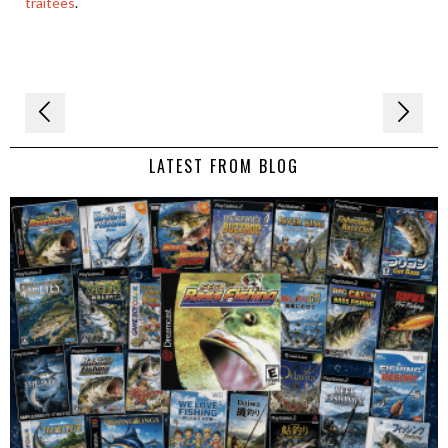
traitées
.
Navigation
de
LATEST FROM BLOG
l’article