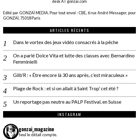
desk AT gonzai.com
Edité par GONZAÏ MEDIA. Pour tout envoi : CBE, 6 rue André Messager, pour
GONZAÏ, 75018 Paris
ARTICLES RÉCENTS
Dans le vortex des jeux vidéo consacrés à la pêche
On a parlé Dolce Vita et lutte des classes avec Bernardino
Femminielli
Gilb’R : « Être encore là 30 ans après, c’est miraculeux »
Plage de Rock : et si on allait à Saint Trop’ cet été ?
Un reportage pas neutre au PALP Festival, en Suisse
INSTAGRAM
gonzai_magazine
Seul le détail compte.