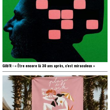
Gilb’R : « Être encore là 30 ans après, c’est miraculeux »