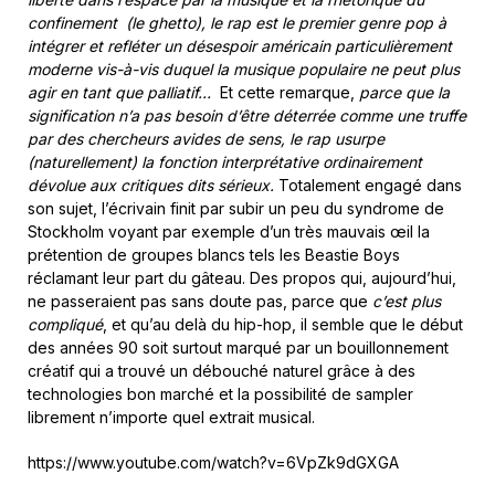
confinement (le ghetto), le rap est le premier genre pop à
intégrer et refléter un désespoir américain particulièrement
moderne vis-à-vis duquel la musique populaire ne peut plus
agir en tant que palliatif…
Et cette remarque,
parce que la
signification n’a pas besoin d’être déterrée comme une truffe
par des chercheurs avides de sens, le rap usurpe
(naturellement) la fonction interprétative ordinairement
dévolue aux critiques dits sérieux.
Totalement engagé dans
son sujet, l’écrivain finit par subir un peu du syndrome de
Stockholm voyant par exemple d’un très mauvais œil la
prétention de groupes blancs tels les Beastie Boys
réclamant leur part du gâteau. Des propos qui, aujourd’hui,
ne passeraient pas sans doute pas, parce que
c’est plus
compliqué
, et qu’au delà du hip-hop, il semble que le début
des années 90 soit surtout marqué par un bouillonnement
créatif qui a trouvé un débouché naturel grâce à des
technologies bon marché et la possibilité de sampler
librement n’importe quel extrait musical.
https://www.youtube.com/watch?v=6VpZk9dGXGA