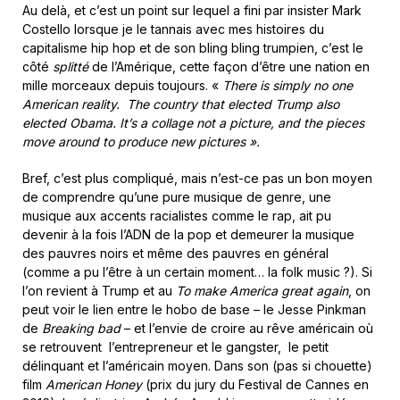
Au delà, et c’est un point sur lequel a fini par insister Mark
Costello lorsque je le tannais avec mes histoires du
capitalisme hip hop et de son bling bling trumpien, c’est le
côté
splitté
de l’Amérique, cette façon d’être une nation en
mille morceaux depuis toujours. «
There is simply no one
American reality. The country that elected Trump also
elected Obama. It’s a collage not a picture, and the pieces
move around to produce new pictures ».
Bref, c’est plus compliqué, mais n’est-ce pas un bon moyen
de comprendre qu’une pure musique de genre, une
musique aux accents racialistes comme le rap, ait pu
devenir à la fois l’ADN de la pop et demeurer la musique
des pauvres noirs et même des pauvres en général
(comme a pu l’être à un certain moment… la folk music ?). Si
l’on revient à Trump et au
To
make America great again
, on
peut voir le lien entre le hobo de base – le Jesse Pinkman
de
Breaking bad
– et l’envie de croire au rêve américain où
se retrouvent l’entrepreneur et le gangster, le petit
délinquant et l’américain moyen. Dans son (pas si chouette)
film
American Honey
(prix du jury du Festival de Cannes en