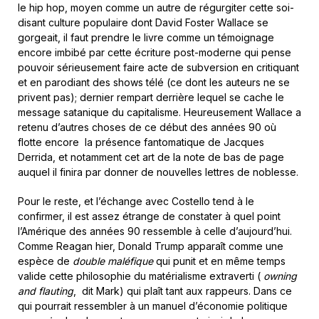
le hip hop, moyen comme un autre de régurgiter cette soi-
disant culture populaire dont David Foster Wallace se
gorgeait, il faut prendre le livre comme un témoignage
encore imbibé par cette écriture post-moderne qui pense
pouvoir sérieusement faire acte de subversion en critiquant
et en parodiant des shows télé (ce dont les auteurs ne se
privent pas); dernier rempart derrière lequel se cache le
message satanique du capitalisme. Heureusement Wallace a
retenu d’autres choses de ce début des années 90 où
flotte encore la présence fantomatique de Jacques
Derrida, et notamment cet art de la note de bas de page
auquel il finira par donner de nouvelles lettres de noblesse.
Pour le reste, et l’échange avec Costello tend à le
confirmer, il est assez étrange de constater à quel point
l’Amérique des années 90 ressemble à celle d’aujourd’hui.
Comme Reagan hier, Donald Trump apparaît comme une
espèce de
double maléfique
qui punit et en même temps
valide cette philosophie du matérialisme extraverti (
owning
and flauting
, dit Mark) qui plaît tant aux rappeurs. Dans ce
qui pourrait ressembler à un manuel d’économie politique