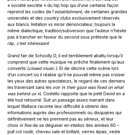
« société secrète » du hip hop qui d’une certaine façon
reprend les codes de l’
establishment
, de certaines grandes
universités et des country clubs exclusivement réservés
aux blancs. Imitation vs miroir dénonciateur, toujours la
même dialectique, tradition/subversion que l’auteur n’hésite
pas à trancher en faveur du second sous prétexte que le
rap,
c’est intéressant
.
Grand fan de Schoolly D, il est terriblement abattu lorsqu’il
comprend que cette musique ne prêche finalement qu’aux
convertis (
closed music ).
Et de décrire cette scène lors
d’un concert où il réalise qu’il ne pouvait même pas croiser
les yeux des autres spectateurs, le regard de ces derniers
les traversant sans les voir («
their gaze was fixed on what
was behind us »
). Costello rapporte que le petit David en a
été tout retourné. Suit un passage assez marrant dans
lequel Wallace raconte leur difficulté à obtenir des
informations auprès des professionnels ou disquaires qui
définitivement ne les prennent pas au sérieux, et leur
choix
in fine
de se déguiser en intellos des années 60 –
pull col roulé, cheveu sale et brillant, verres épais, veste