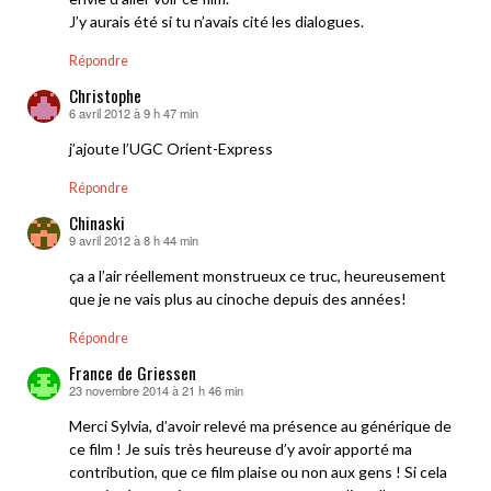
J’y aurais été si tu n’avais cité les dialogues.
Répondre
Christophe
6 avril 2012 à 9 h 47 min
dit :
j’ajoute l’UGC Orient-Express
Répondre
Chinaski
9 avril 2012 à 8 h 44 min
dit :
ça a l’air réellement monstrueux ce truc, heureusement
que je ne vais plus au cinoche depuis des années!
Répondre
France de Griessen
23 novembre 2014 à 21 h 46 min
dit :
Merci Sylvia, d’avoir relevé ma présence au générique de
ce film ! Je suis très heureuse d’y avoir apporté ma
contribution, que ce film plaise ou non aux gens ! Si cela