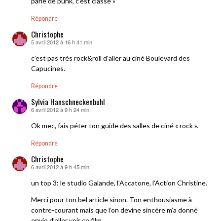
parle de punk, c’est classe »
Répondre
Christophe
5 avril 2012 à 16 h 41 min
dit :
c’est pas très rock&roll d’aller au ciné Boulevard des
Capucines.
Répondre
Sylvia Hanschneckenbuhl
6 avril 2012 à 9 h 24 min
dit :
Ok mec, fais péter ton guide des salles de ciné « rock ».
Répondre
Christophe
6 avril 2012 à 9 h 45 min
dit :
un top 3: le studio Galande, l’Accatone, l’Action Christine.
Merci pour ton bel article sinon. Ton enthousiasme à
contre-courant mais que l’on devine sincère m’a donné
envie d’aller voir ce film.