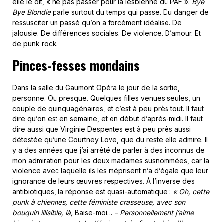
elle le dit, « ne pas passer pour la lesbienne du PAF ».
Bye
Bye Blondie
parle surtout du temps qui passe. Du danger de
ressusciter un passé qu’on a forcément idéalisé. De
jalousie. De différences sociales. De violence. D’amour. Et
de punk rock.
Pinces-fesses mondains
Dans la salle du Gaumont Opéra le jour de la sortie,
personne. Ou presque. Quelques filles venues seules, un
couple de quinquagénaires, et c’est à peu près tout. Il faut
dire qu’on est en semaine, et en début d’après-midi. Il faut
dire aussi que Virginie Despentes est à peu près aussi
détestée qu’une Courtney Love, que du reste elle admire. Il
y a des années que j’ai arrêté de parler à des inconnus de
mon admiration pour les deux madames susnommées, car la
violence avec laquelle ils les méprisent n’a d’égale que leur
ignorance de leurs œuvres respectives. À l’inverse des
antibiotiques, la réponse est quasi-automatique :
« Oh, cette
punk à chiennes, cette féministe crasseuse, avec son
bouquin illisible, là,
Baise-moi…
– Personnellement j’aime