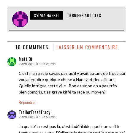
SYLVIA HANSEL
DERNIERS ARTICLES
10 COMMENTS
LAISSER UN COMMENTAIRE
Matt Oï
2 avril 2012 à 12 h 21 min
dit :
C’est marrant je savais pas qu’il y avait autant de trucs qui
voulaient dire quelque chose à Nancy et rien ailleurs.
Quelle intrigue cette ville…Bon et sinon on a pas très
bien compris, t’as grave kiffé ta race ou moyen?
Répondre
TrailerTrashTracy
2 avril 2012 à 13 h 50 min
dit :
La qualité n »est pas là, c’est indéniable, quel que soit le
temps que ça a pris. D’ailleurs la date de sortie a ete aussi