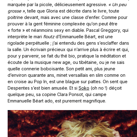
marquée par la picole, délicieusement agressive.
« Un peu
grosse »
, telle que Gloria est décrite dans le livre, toute
poitrine devant, mais avec une classe d’enfer. Comme pour
prouver à la gent féminine complexée qu’on peut être
« forte » et néanmoins sexy en diable. Pascal Greggory, qui
interprète le mari
floutz
d’Emmanuelle Béart, est une
rigolade perpétuelle ; j’ai entendu des gens s’esclaffer dans
la salle. Un écrivain précieux qui n’arrive plus à écrire et qui,
pour y parvenir, se fait du thé bio, pratique la méditation et
écoute de la musique new age, ou tibétaine, ou je ne sais
quelle connerie boboïsante. Son petit ami, plus jeune
d’environ quarante ans, minet versaillais en slim comme on
en croise au Pop In, est une blague sur pattes. On sent que
Despentes s’est bien amusée. Et si
Soko
(oh no !) déçoit
quelque peu, sa copine Clara Ponsot, qui campe
Emmanuelle Béart ado, est purement magnifique.