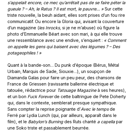
s’appelait encore, ce mec qu’arrêtait pas de se faire péter la
gueule ? – Ah, le Ratus ? Il est mort, le pauvre… »
Sur cette
triste nouvelle, la beuh aidant, elles sont prises d’un fou rire
communicatif. Ou encore la Gloria qui, avisant la couverture
d’un magazine (
les Inrocks,
si je ne m’abuse) où figure la
photo d’Emmanuelle Béart avec son mari, à qui elle trouve
une ressemblance avec une endive, s’enquiert :
« Comment
on appelle les gens qui baisent avec des légumes ? – Des
potageophiles ! »
Quant à la bande-son… Du punk d’époque (Bérus, Métal
Urbain, Marquis de Sade, Siouxie…), un soupçon de
Diamanda Galas pour faire un peu peur, des chansons de
France de Griessen (ravissante ballerine électrique et
tatouée, rédactrice pour
Tatouage Magazine
à ses heures),
et un bon
Fuck Forever
de cette baltringue de Pete Doherty
qui, dans le contexte, semblerait presque sympathique.
Sans compter la reprise poignante d’
Avec le temps
de
Ferré par Lydia Lunch (qui, par ailleurs, apparaît dans le
film), et le
Babylon’s Burning
des Ruts chanté
a capella
par
une Soko triste et passablement beurrée.