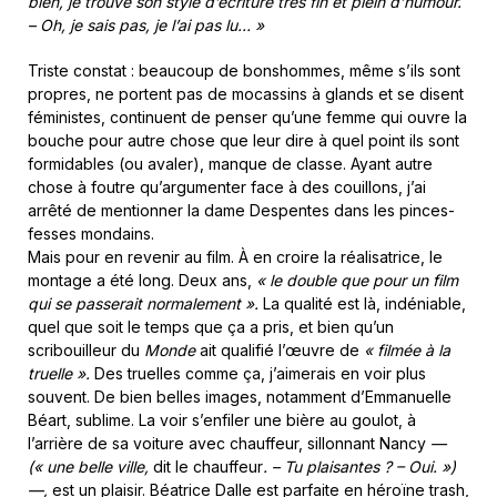
bien, je trouve son style d’écriture très fin et plein d’humour.
– Oh, je sais pas, je l’ai pas lu… »
Triste constat : beaucoup de bonshommes, même s’ils sont
propres, ne portent pas de mocassins à glands et se disent
féministes, continuent de penser qu’une femme qui ouvre la
bouche pour autre chose que leur dire à quel point ils sont
formidables (ou avaler), manque de classe. Ayant autre
chose à foutre qu’argumenter face à des couillons, j’ai
arrêté de mentionner la dame Despentes dans les pinces-
fesses mondains.
Mais pour en revenir au film. À en croire la réalisatrice, le
montage a été long. Deux ans,
« le double que pour un film
qui se passerait normalement ».
La qualité est là, indéniable,
quel que soit le temps que ça a pris, et bien qu’un
scribouilleur du
Monde
ait qualifié l’œuvre de
« filmée à la
truelle ».
Des truelles comme ça, j’aimerais en voir plus
souvent. De bien belles images, notamment d’Emmanuelle
Béart, sublime. La voir s’enfiler une bière au goulot, à
l’arrière de sa voiture avec chauffeur, sillonnant Nancy
—
(« une belle ville,
dit le chauffeur
. – Tu plaisantes ? – Oui.
»
)
—,
est un plaisir. Béatrice Dalle est parfaite en héroïne trash,