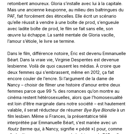
retombent amoureux. Gloria s’installe avec lui à la capitale.
Mais une ancienne keuponne, au milieu des baltringues du
PAF, fait forcément des étincelles. Elle écrit un scénario
qu’elle réussit à vendre à une boîte de prod, s’engueule
avec ladite boîte de prod, le film se fait sans elle, son
œuvre lui échappe. La santé mentale de Gloria vacille,
l’amour s’étiole, le livre se termine.
Dans le film, différence notoire, Éric est devenu Emmanuelle
Béart. Dans la vraie vie, Virginie Despentes est devenue
lesbienne. Voilà de quoi causent les médias. À croire que
deux femmes qui s’embrassent, même en 2012, ça fait
encore couler de l’encre. Si l’argument de la dame de
Nancy – choisir de filmer une histoire d’amour entre deux
femmes parce que 99 % des romances qu’on montre au
cinéma restent hétérosexuelles, alors que l’homosexualité
est loin d’être marginale dans notre société – est hautement
valable, il serait réducteur de résumer
Bye Bye Blondie
à un
film lesbien. Même si Frances, la présentatrice télé
interprétée par Emmanuelle Béart, s’est mariée avec un
floutz
(terme qui, à Nancy, signifie « pédé ») pour, comme