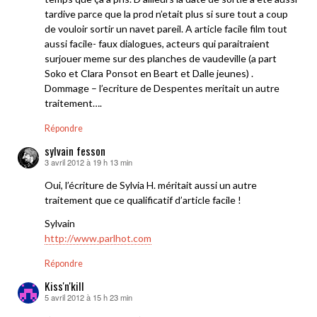
tardive parce que la prod n’etait plus si sure tout a coup
de vouloir sortir un navet pareil. A article facile film tout
aussi facile- faux dialogues, acteurs qui paraitraient
surjouer meme sur des planches de vaudeville (a part
Soko et Clara Ponsot en Beart et Dalle jeunes) .
Dommage – l’ecriture de Despentes meritait un autre
traitement….
Répondre
sylvain fesson
3 avril 2012 à 19 h 13 min
dit :
Oui, l’écriture de Sylvia H. méritait aussi un autre
traitement que ce qualificatif d’article facile !
Sylvain
http://www.parlhot.com
Répondre
Kiss'n'kill
5 avril 2012 à 15 h 23 min
dit :