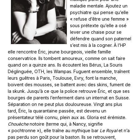
maladie mentale. Ajoutez un
psychiatre qui pense qu’elle
« refuse d’être une femme »
sous prétexte qu’elle a osé
lever une chaise pour se
défendre quand son paternel
s’est mis à la cogner. À l’HP
elle rencontre Éric, jeune bourgeois, vieille famille
conservatrice. Ils tombent amoureux, comme on sait faire
quand on a quinze ans. Ils écoutent les Bérus, La Souris
Déglinguée, OTH, les Wampas. Fuguent ensemble, traînent
leurs guêtres à Paris, Toulouse, Evry, font la manche,
boivent des mousses, se battent avec des skins, fument de
la skunk. Jusqu’à ce que la police retrouve Éric, et que ses
bourges de parents l’enferment dans un internat en Suisse.
Séparation on ne peut plus douloureuse. Vingt ans plus
tard, Éric, la quarantaine passée, est devenu un
présentateur télé connu, plein aux as. Gloria est érémiste.
Chouèche
notoire (terme qui, à Nancy, signifie
« pochtronne »), elle traîne au mythique bar
Le Royal
et n’a
pas perdu son goût pour la baston. Ils se retrouvent,