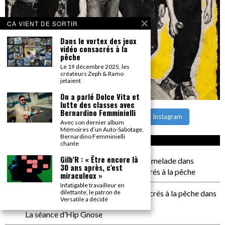
CA VIENT DE SORTIR
Dans le vortex des jeux
vidéo consacrés à la
pêche
Le 19 décembre 2025, les
créateurs Zeph & Ramo
jetaient
On a parlé Dolce Vita et
lutte des classes avec
Bernardino Femminielli
CHARGER PLUS
Suivre sur Instagram
Avec son dernier album
Mémoires d’un Auto-Sabotage,
Bernardino Femminielli
CA COMMENTE SEC
chante
Gilb’R : « Être encore là
il a pas de genoux Messi comme P comelade
dans
30 ans après, c’est
Dans le vortex des jeux vidéo consacrés à la pêche
miraculeux »
Infatigable travailleur en
dilettante, le patron de
Dans le vortex des jeux vidéos consacrés à la pêche
dans
Versatile a décidé
PACÔME THIELLEMENT
La séance d’Hip Gnose