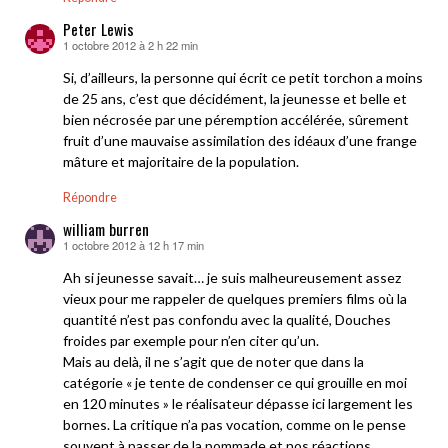
Peter Lewis
1 octobre 2012 à 2 h 22 min
dit :
Si, d’ailleurs, la personne qui écrit ce petit torchon a moins
de 25 ans, c’est que décidément, la jeunesse et belle et
bien nécrosée par une péremption accélérée, sûrement
fruit d’une mauvaise assimilation des idéaux d’une frange
mâture et majoritaire de la population.
Répondre
william burren
1 octobre 2012 à 12 h 17 min
dit :
Ah si jeunesse savait… je suis malheureusement assez
vieux pour me rappeler de quelques premiers films où la
quantité n’est pas confondu avec la qualité, Douches
froides par exemple pour n’en citer qu’un.
Mais au delà, il ne s’agit que de noter que dans la
catégorie « je tente de condenser ce qui grouille en moi
en 120 minutes » le réalisateur dépasse ici largement les
bornes. La critique n’a pas vocation, comme on le pense
souvent à passer de la pommade et nos réactions