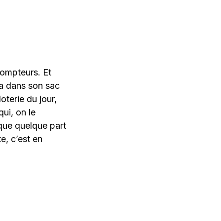
compteurs. Et
 a dans son sac
terie du jour,
ui, on le
 que quelque part
te, c’est en