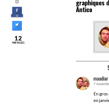
graphiques d
Antico
12
12
PARTAGES
maadiar
7 novembr
dit :
En gros 
en janvi