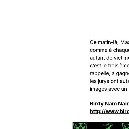
Ce matin-là, Maa
comme à chaque f
autant de victim
c’est le troisi
rappelle, a gagn
les jurys ont aut
images avec un M
Birdy Nam Nam
http://www.bi